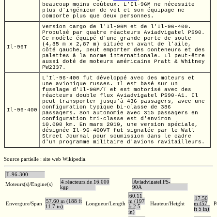
beaucoup moins coûteux.
L'Il-96M
ne nécessite
plus d'ingénieur de vol et son équipage ne
comporte plus que deux personnes.
Version cargo de
l'Il-96M
et de
l'Il-96-400.
Propulsé par quatre réacteurs Aviadvigatel PS90.
Ce modèle équipé d'une grande porte de soute
(4,85 m
x
2,87 m)
située en avant de l'aile,
Il-96T
côté gauche, peut emporter des conteneurs et des
palettes à la norme internationale. Il peut-être
aussi doté de moteurs américains
Pratt & Whitney
PW2337.
L'Il-96-400
fut développé avec des moteurs et
une avionique russes. Il est basé sur un
fuselage
d'Il-96M/T
et est motorisé avec des
réacteurs double flux Aviadvigatel PS90-A1. Il
peut transporter jusqu'à 436 passagers, avec une
configuration typique bi-classe de 386
Il-96-400
passagers. Son autonomie avec 315 passagers en
configuration tri-classe est d'environ
10.000 km.
En mars 2010, une version spéciale,
désignée Il-96-400VT fut signalée par le Wall
Street Journal pour soumission dans le cadre
d'un programme militaire d'avions ravitailleurs.
Source partielle : site web Wikipedia.
Il-96-300
4 réacteurs de 16.000
Aviadvigatel PS-
Moteurs(s)/Engine(s)
kgp
90A
60,11
17,50
57,60 m (188 ft
m (197
Envergure/Span
Longueur/Length
Hauteur/Height
m (57
P
11.7 in)
ft 2.5
ft 5 in)
in)