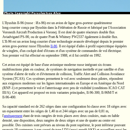
L'Ilyushin
Il-96
(russe : Ил-96) est un avion de ligne
gros-porteur
quadrimoteur
long-courrier
conçu par Ilyushin dans la Fédération de Russie et fabriqué par l'Association
Voronezh Aircraft Production à Voronej. Il est doté de quatre réacteurs double flux
Aviadvigatel
PS-90,
ou de quatre
Pratt & Whitney
PW2337 également à double flux.
L'Il-96
est un avion
long-courrier
d'une technologie avancée développé depuis le premier
avion gros-porteur russe l'Ilyushin
Il-86
.
Il est équipé d'ailes à profil supercritique équipées
de winglets, d'un cockpit doté d'écrans et d'un système de commandes de vol électrique.
Son premier vol fut effectué en septembre 1988, et il fut certifié en 1992.
Cet avion est équipé de base d'une avionique moderne russe intégrant six écrans
multifonctions plats en couleur, de systèmes de navigation inertielle et par satellite et d'un
système d'alerte de trafic et d'évitement de collision, Traffic Alert and Collision Avoidance
System (TCAS). Ces systèmes permettent le vol avec seulement deux pilotes, répondent
aux exigences modernes sur les lignes internationales en Europe et en Amérique du Nord
(RNP-1) et permettent le vol et l'atterrissage avec peu de visibilité (conditions ICAO CAT
III/A). Cet appareil est proposé en trois variantes principales,
Il-96-300,
Il-96M/T
et
Il-96-400.
Sa capacité standard est de 262 sièges dans une configuration bi-classe avec 18 sièges avec
un espacement entre les sièges de
1,40 m
et 244 sièges avec un pas de
0,81 m,
l'
aménagement
étant de trois rangées de trois places avec deux couloirs, mais en faible
densité, une disposition, deux rangées de deux sièges et une de quatre au centre est
possible. Des cuisines sont prévues au niveau du pont supérieur, le pont inférieur pouvant
recevoir 18 conteneurs à pan coupé de type LD3 (aussi appelé AKE) et accueillant aussi les