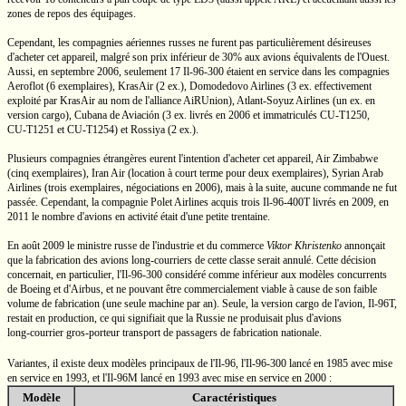
zones de repos des équipages.
Cependant, les compagnies aériennes russes ne furent pas particulièrement désireuses
d'acheter cet appareil, malgré son prix inférieur de 30% aux avions équivalents de l'Ouest.
Aussi, en septembre 2006, seulement 17
Il-96-300
étaient en service dans les compagnies
Aeroflot (6 exemplaires), KrasAir (2 ex.), Domodedovo Airlines (3 ex. effectivement
exploité par KrasAir au nom de l'alliance AiRUnion),
Atlant-Soyuz Airlines
(un ex. en
version cargo), Cubana de Aviación (3 ex. livrés en 2006 et immatriculés
CU-T1250,
CU-T1251
et
CU-T1254)
et Rossiya (2 ex.).
Plusieurs compagnies étrangères eurent l'intention d'acheter cet appareil, Air Zimbabwe
(cinq exemplaires), Iran Air (location à court terme pour deux exemplaires), Syrian Arab
Airlines (trois exemplaires, négociations en 2006), mais à la suite, aucune commande ne fut
passée. Cependant, la compagnie Polet Airlines acquis trois
Il-96-400T
livrés en 2009, en
2011 le nombre d'avions en activité était d'une petite trentaine.
En août 2009 le ministre russe de l'industrie et du commerce
Viktor Khristenko
annonçait
que la fabrication des avions
long-courriers
de cette classe serait annulé. Cette décision
concernait, en particulier,
l'Il-96-300
considéré comme inférieur aux modèles concurrents
de Boeing et d'Airbus, et ne pouvant être commercialement viable à cause de son faible
volume de fabrication (une seule machine par an). Seule, la version cargo de l'avion,
Il-96T,
restait en production, ce qui signifiait que la Russie ne produisait plus d'avions
long-courrier
gros-porteur
transport de passagers de fabrication nationale.
Variantes, il existe deux modèles principaux de
l'Il-96,
l'Il-96-300
lancé en 1985 avec mise
en service en 1993, et
l'Il-96M
lancé en 1993 avec mise en service en 2000 :
Modèle
Caractéristiques