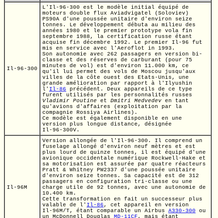
L'Il-96-300
est le modèle initial équipé de
moteurs double flux Aviadvigatel (Soloviev)
PS90A d'une poussée unitaire d'environ seize
tonnes. Le développement débuta au milieu des
années 1980 et le premier prototype vola fin
septembre 1988, la certification russe étant
acquise fin décembre 1992. Le premier
Il-96
fut
mis en service avec l'Aeroflot in 1993.
Son autonomie avec 262 passagers en version bi-
classe et des réserves de carburant (pour 75
minutes de vol) est d'environ
11.000 km,
ce
Il-96-300
qu'il lui permet des vols de Moscou
jusqu'aux
villes de la côte ouest des
Etats-Unis,
une
grande amélioration par rapport à l'Ilyushin
l'
Il-86
précédent. Deux appareils de ce type
furent utilisés par les personnalités russes
Vladimir Poutine
et
Dmitri Medvedev
en tant
qu'avions d'affaires (exploitation par la
compagnie Rossiya Airlines).
Ce modèle est également disponible en une
version plus longue distance, désignée
Il-96-300V.
Version allongée de
l'Il-96-300.
Il comprend un
fuselage allongé d'environ neuf mètres et est
plus lourd de quinze tonnes, il est équipé d'une
avionique occidentale numérique
Rockwell-Hake
et
sa motorisation est assurée par quatre réacteurs
Pratt & Whitney
PW2337 d'une poussée unitaire
d'environ seize tonnes. Sa capacité est de 312
passagers en configuration tri-classe ou une
Il-96M
charge utile de 92 tonnes, avec une autonomie de
10.400 km.
Cette transformation en fait un successeur plus
valable de
l'
Il-86
,
cet appareil en version
Il-96M/T,
étant comparable un Airbus
A330-300
ou
un
McDonnell Douglas
MD-11CF
,
mais étant