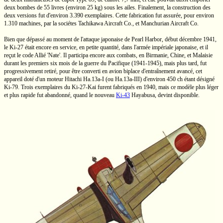
deux bombes de
55 livres
(environ
25 kg)
sous les ailes. Finalement, la construction des
deux versions fut d'environ 3.390 exemplaires. Cette fabrication fut assurée, pour environ
1.310 machines, par la sociétes Tachikawa
Aircraft Co.,
et Manchurian
Aircraft Co.
Bien que dépassé au moment de l'attaque japonaise de Pearl Harbor, début décembre 1941,
le
Ki-27
était encore en service, en petite quantité, dans l'armée impériale japonaise, et il
reçut le code Allié 'Nate'. Il participa encore aux combats, en Birmanie, Chine, et Malaisie
durant les premiers six mois de la guerre du Pacifique
(1941-1945),
mais plus tard, fut
progressivement retiré, pour être converti en avion biplace d'entraînement avancé, cet
appareil doté d'un moteur Hitachi
Ha.13a-I
(ou
Ha.13a-III)
d'environ
450 ch
étant désigné
Ki-79.
Trois exemplaires du
Ki-27-Kai
furent fabriqués en 1940, mais ce modèle plus léger
et plus rapide fut abandonné, quand le nouveau
Ki-43
Hayabusa, devint disponible.