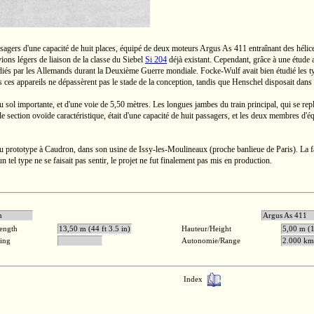
agers d'une capacité de huit places, équipé de deux moteurs Argus
As 411
entraînant des hélice
ions légers de liaison de la classe du Siebel
Si 204
déjà existant. Cependant, grâce à une étude
étudiés par les Allemands durant la Deuxième Guerre mondiale.
Focke-Wulf
avait bien étudié les 
 ces appareils ne dépassèrent pas le stade de la conception, tandis que Henschel disposait dans s
 au sol importante, et d'une voie de
5,50 mètres.
Les longues jambes du train principal, qui se repl
, de section ovoïde caractéristique, était d'une capacité de huit passagers, et les deux membres 
du prototype à Caudron, dans son usine de
Issy-les-Moulineaux
(proche banlieue de Paris). La f
n tel type ne se faisait pas sentir, le projet ne fut finalement pas mis en production.
e 540 ch
Argu
ength
13,50 m (44 ft 3.5 in)
Hauteur/Height
5,00 m (1
ling
Autonomie/Range
2.000 km 
Index