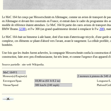
Le
MeC 164
fut conçu par
Messerschmitt
en Allemagne, comme un avion de transport de pass
en Allemagne et devant être construits en France, et entrait dans le cadre du programme des av
modèle de référence étaient attendues. Le
MeC 164
fit partie des rares avions de transport 
BMW
Bramo
323R
),
et
Fw 300
(un grand quadrimoteur destiné à remplacer le
Fw
200
),
mais
Le
MeC 164
était un bimoteur à aile haute, doté d'un train d'atterrissage tricycle, d'une garde
complexe, ces éléments se pliant d'abord vers l'avant, avant le rangement. La cellule profilée
bombées.
Une fois que les études furent achevées, la compagnie
Messerschmitt
confia la construction 
construction, faite avec peu d'enthousiasme, fut très lente, et comme l'urgence d'un appareil d'u
Source partielle : site web Wikipedia.
MeC 164V1
Moteurs(s)/Engine(s)
2 moteurs à pistons d
Envergure/Span
18,80 m (61 ft 8.2 in)
Longueur/L
Vitesse/Speed
380 km/h (240 mph)
Plafond/Cei