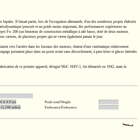
s bipales. Il faisait partie, lors de l'occupation allemande, d'un des nombreux projets élaborés
 aérodynamique poussée et un poids moins important, des performances supérieures au
types
Fw 206
(un bimoteur de construction métallique à aile basse, doté de deux moteurs
es cartons, de plusieurs projets qui ne virent également jamais le jour.
iaient vers l'arrière dans les fuseaux des moteurs, étaient d'une cinématique relativement
d'équipage prenaient place dans un poste avant sans décrochement, à
pare-brise
et glaces latérales
abrication de ce premier appareil, désigné
MeC 164V-1,
fut démarrée en 1942, mais la
s As 411
6 ft 4.9 in)
Poids total/Weight
(1,240 miles)
Endurance/Endurance