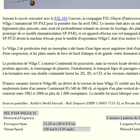
Suivant le succès rencontré avec le
PZL.101
Gawron, la compagnie
PZL-Okęcie
(Pantswowe Z
Wilga 1
immatriculé
SP-PAZ
pour la première fois fin avril 1962. Le moteur était alors un r
légèrement plus puissant, mais avait été profondément remanié au niveau du fuselage, des pla
prototype de ce modèle (immatriculation
SP-PAR),
et cet appareil effectua son vol inaugura
SP-PCD
devint la machine d'essais pour le modèle d'exportation
Wilga C
doté d'un moteur C
Le
Wilga 2
de production était un monoplan à aile haute d'une ligne assez anguleuse doté d'une c
d'une suspension, et les plans munis de becs de bord d'attaque et de grands volets donnaient 
La production de
Wilga C
à moteur Continental fut poursuivie, mais la version locale devint à
produits agricoles, le remorquage de planeurs, l'entraînement, le transport léger de passagers e
à la formation avec une double commande furent les 2D, 3D, et CD, et les versions standard de 
D'autres variantes furent le
Wilga 80,
un dérivé de la version de base
Wilga 35
certifié aux
Et
modernisée dotée d'un moteur Continental
IO-540
de
300 ch,
et équipée d'un plan vertical de 
construit entre 1962 et 2006 en plus de 1.000 exemplaires. Le modèle fut aussi fabriqué sous
Sources partielles : Airlife's World Aircraft -
Rod Simpson
(ISBN 1-8403-7115-3),
et Private Ai
PZL P.104 WILGA 35
Moteurs(s)/Engine(s)
1 moteur à pisto
Envergure/Span
11,20 m (36 ft 8.9 in)
Longueur/Le
Vitesse/Speed
190 km/h (120 mph)
Plafond/Ceili