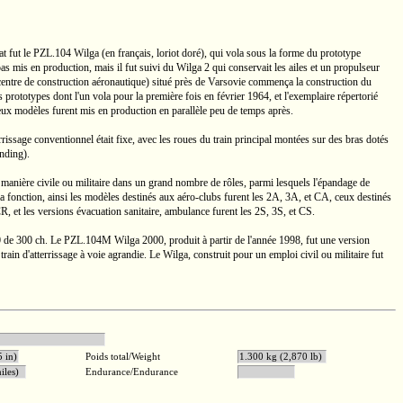
t fut le
PZL.104
Wilga (en français, loriot doré), qui vola sous la forme du prototype
as mis en production, mais il fut suivi du
Wilga 2
qui conservait les ailes et un propulseur
centre de construction aéronautique) situé près de Varsovie commença la construction du
 prototypes dont l'un vola pour la première fois en février 1964, et l'exemplaire répertorié
eux modèles furent mis en production en parallèle peu de temps après.
errissage conventionnel était fixe, avec les roues du train principal montées sur des bras dotés
anding).
 manière civile ou militaire dans un grand nombre de rôles, parmi lesquels l'épandage de
 la fonction, ainsi les modèles destinés aux
aéro-clubs
furent les 2A, 3A, et CA, ceux destinés
R, et les versions évacuation sanitaire, ambulance furent les 2S, 3S, et CS.
0
de
300 ch.
Le
PZL.104M
Wilga 2000,
produit à partir de l'année 1998, fut une version
rain d'atterrissage à voie agrandie. Le Wilga, construit pour un emploi civil ou militaire fut
AI-14RA
5 in)
Poids total/Weight
1.300 kg (2,870 lb)
iles)
Endurance/Endurance