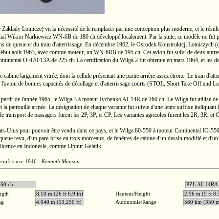
aklady Lotnicze) vit la nécessité de le remplacer par une conception plus moderne, et le résulta
adial Wiktor Narkiewicz
WN-6B
de
180 ch
développé localement. Par la suite, ce modèle ne fut p
ns de queue et du train d'atterrissage. En décembre 1962, le Osrodek Konstruktcji Lotniczych (
l début août 1963, avec comme moteur, un
WN-6RB
de
195 ch.
Cet avion fut suivi de deux autres
ontinental
O-470-13A
de
225 ch.
La certification du Wilga 2 fut obtenue en mars 1964, et les d
abine largement vitrée, dont la cellule présentait une partie arrière assez étroite. Le train d'att
à l'avion de bonnes capacités de décollage et d'atterrissage courts (STOL, Short Take Off and L
 partir de l'année 1965, le
Wilga 3
à moteur Ivchenko
AI-14R
de
260 ch.
Le Wilga fut utilisé de
t la patrouille armée. La désignation de chaque variante fut suivie d'une lettre suffixe indiquant
transport de passagers furent les 2P, 3P, et CP. Les variantes agricoles furent les 2R, 3R, et C
ats-Unis
pour pouvoir être vendu dans ce pays, et le Wilga
80-550
à moteur Continental
IO-55
queue revu, d'un pare-brise en trois morceaux, de fenêtres de cabine d'un dessin modifié et d'un t
 licence en Indonésie, comme Lipnur Gelatik.
rcraft since 1946 -
Kenneth Munson
.
ns de 260 ch
PZL 
ngth
8,10 m (26 ft 6.9 in)
Hauteur/Height
2,96 m (9 ft 8.
ng
4.040 m (13,250 ft)
Autonomie/Range
560 km (350 m