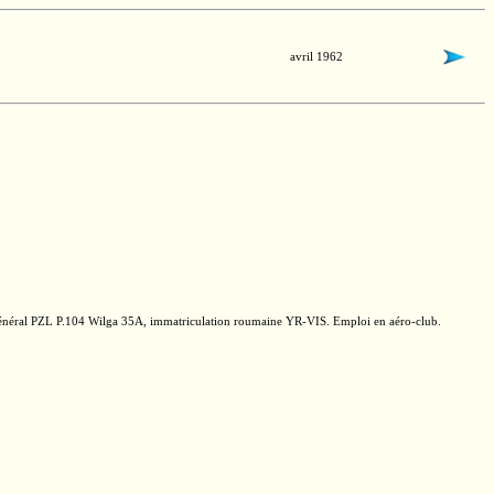
avril 1962
général PZL
P.104
Wilga 35A,
immatriculation roumaine
YR-VIS.
Emploi en
aéro-club.