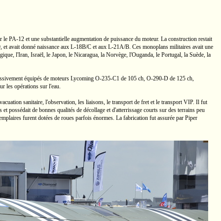
r le
PA-12
et une substantielle augmentation de puissance du moteur. La construction restait
9, et avait donné naissance aux
L-18B/C
et aux
L-21A/B.
Ces monoplans militaires avait une
ique, l'Iran, Israël, le Japon, le Nicaragua, la Norvège, l'Ouganda, le Portugal, la Suède, la
ressivement équipés de moteurs Lycoming
O-235-C1
de
105 ch,
O-290-D
de
125 ch,
ur les opérations sur l'eau.
cuation sanitaire, l'observation, les liaisons, le transport de fret et le transport VIP. Il fut
 et possédait de bonnes qualités de décollage et d'atterrissage courts sur des terrains peu
xemplaires furent dotées de roues parfois énormes. La fabrication fut assurée par Piper