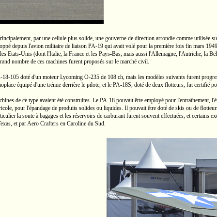
 principalement, par une cellule plus solide, une gouverne de direction arrondie comme utilisée su
loppé depuis l'avion militaire de liaison
PA-19
qui avait volé pour la première fois fin mars 194
 des
Etats-Unis
(dont l'Italie, la France et les
Pays-Bas,
mais aussi l'Allemagne, l'Autriche, la Belg
grand nombre de ces machines furent proposés sur le marché civil.
-18-105
doté d'un moteur Lycoming
O-235
de
108 ch,
mais les modèles suivants furent prog
oplace équipé d'une trémie derrière le pilote, et le
PA-18S,
doté de deux flotteurs, fut certifié po
hines de ce type avaient été construites. Le
PA-18
pouvait être employé pour l'entraînement, l'éva
ole, pour l'épandage de produits solides ou liquides. Il pouvait être doté de skis ou de flotteurs
iculier la soute à bagages et les réservoirs de carburant furent souvent effectuées, et certains e
exas, et par
Aero Crafters
en Caroline du Sud.