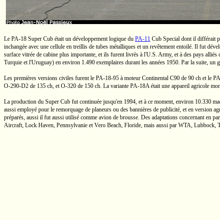
Le
PA-18
Super Cub
était un développement logique du
PA-11
Cub Special
dont il différait
inchangée avec une cellule en treillis de tubes métalliques et un revêtement entoilé. Il fut déve
surface vitrée de cabine plus importante, et ils furent livrés à
l'U.S. Army,
et à des pays alliés
Turquie et l'Uruguay) en environ 1.490 exemplaires durant les années 1950. Par la suite, un 
Les premières versions civiles furent le
PA-18-95
à moteur Continental C90 de
90 ch
et le
PA
O-290-D2
de
135 ch,
et
O-320
de
150 ch.
La variante
PA-18A
était une appareil agricole mon
La production du
Super Cub
fut continuée jusqu'en 1994, et à ce moment, environ 10.330 mac
aussi employé pour le remorquage de planeurs ou des bannières de publicité, et en version agric
préparés, aussi il fut aussi utilisé comme avion de brousse. Des adaptations concernant en part
Aircraft, Lock Haven, Pennsylvanie et Vero Beach, Floride, mais aussi par WTA, Lubbock, T