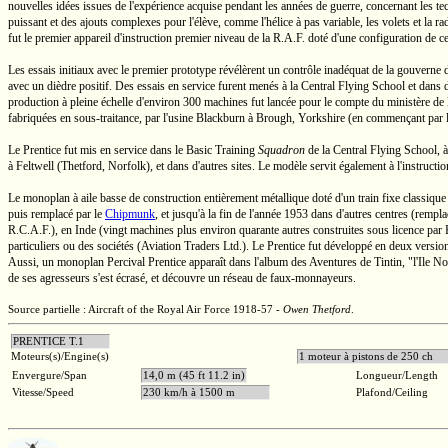
nouvelles idées issues de l'expérience acquise pendant les années de guerre, concernant les tec
puissant et des ajouts complexes pour l'élève, comme l'hélice à pas variable, les volets et la radi
fut le premier appareil d'instruction premier niveau de la
R.A.F.
doté d'une configuration de ce t
Les essais initiaux avec le premier prototype révélèrent un contrôle inadéquat de la gouverne d
avec un dièdre positif. Des essais en service furent menés à la Central Flying School et dans 
production à pleine échelle d'environ 300 machines fut lancée pour le compte du ministère de 
fabriquées en
sous-traitance,
par l'usine Blackburn à Brough, Yorkshire (en commençant par 
Le Prentice fut mis en service dans le
Basic Training
Squadron
de la Central Flying School, 
à Feltwell (Thetford, Norfolk), et dans d'autres sites. Le modèle servit également à l'instructio
Le monoplan à aile basse de construction entièrement métallique doté d'un train fixe classiqu
puis remplacé par le
Chipmunk
, et
jusqu'à
la fin de l'année 1953 dans d'autres centres (rempl
R.C.A.F.),
en Inde (vingt machines plus environ quarante autres construites sous licence par H
particuliers ou des sociétés
(Aviation Traders Ltd.).
Le Prentice fut développé en deux version
Aussi, un monoplan Percival Prentice apparaît dans l'album des Aventures de Tintin, "l'Ile No
de ses agresseurs s'est écrasé, et découvre un réseau de
faux-monnayeurs.
Source partielle : Aircraft of the Royal Air Force 1918-57 -
Owen Thetford
.
PRENTICE T.1
Moteurs(s)/Engine(s)
1 moteur à pistons de 2
Envergure/Span
14,0 m (45 ft 11.2 in)
Longueur/Length
Vitesse/Speed
230 km/h à 1500 m
Plafond/Ceiling