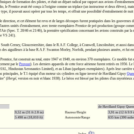
hniques de formation des pilotes, et était un départ radical par rapport aux avions d'entraînemen
o, le Prentice avait été conçu à l'origine comme un triplace (un instructeur et deux élèves), mais en
ype, il pouvait aussi opérer par tous les temps, et offrait une possibilité d'entraînement de nuit a
e direction, et cet élément fut revu et de larges découpes furent pratiquées dans les gouvernes d
d'autres unités d'entraînement, avec trente exemplaires Prentice de
pré-production
(groupe comm
l'Air
(Spec. T. 20/46 et 21/46),
la première spécification concernant les avions construits par 
le
VS 241).
à
South Cerney,
Gloucestershire, dans le
R.A.F.
College, à Cranwell, Lincolnshire, et aussi dan
n des aiguilleurs à la base
R.A.F.
Swanton Morley, Norfolk, pendant plusieurs années, et fut e
e Prentice, fut construit au total, entre 1947 et 1949, en environ 370 exemplaires. Ce modèle f
acement par le
Provost
). Les derniers appareils de cette force aérienne furent retirés en 1956. L
AL, Hindustan Aeronautics Limited), et au Liban (quelques exemplaires). Après leur carrière mil
s principales, le
T.1
équipé d'un moteur six cylindres en ligne inversé
de Havilland
Gipsy
Que
ire" (
Hergé
, version en noir et blanc 1938). Le héros est blessé par les pilotes d'un mystérieux a
50 ch
de Havilland Gi
9,52 m (31 ft 2.8 in)
Hauteur/Height
3,91 m (12 ft 9.9 
5.490 m (18,010 ft)
Autonomie/Range
635 km (390 mil
Index