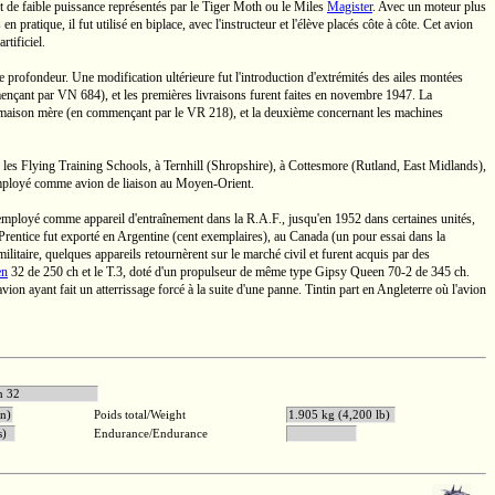
t de faible puissance représentés par le
Tiger Moth
ou le Miles
Magister
. Avec un moteur plus
 pratique, il fut utilisé en biplace, avec l'instructeur et l'élève placés
côte à côte.
Cet avion
rtificiel.
e profondeur. Une modification ultérieure fut l'introduction d'extrémités des ailes montées
ençant par
VN 684),
et les premières livraisons furent faites en novembre 1947. La
la maison mère (en commençant par le
VR 218),
et la deuxième concernant les machines
s les Flying Training Schools, à Ternhill (Shropshire), à Cottesmore (Rutland, East Midlands),
mployé comme avion de liaison au
Moyen-Orient.
ut employé comme appareil d'entraînement dans la
R.A.F.,
jusqu'en
1952 dans certaines unités,
e Prentice fut exporté en Argentine (cent exemplaires), au Canada (un pour essai dans la
itaire, quelques appareils retournèrent sur le marché civil et furent acquis par des
en
32
de
250 ch
et le
T.3,
doté d'un propulseur de même type
Gipsy Queen
70-2
de
345 ch.
vion ayant fait un atterrissage forcé à la suite d'une panne. Tintin part en Angleterre où l'avion
psy Queen 32
in)
Poids total/Weight
1.905 kg (4,200 lb)
es)
Endurance/Endurance