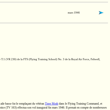
mars 1946
e
T.1
(VR 230)
de la FTS (Flying Training School)
No. 3
de la Royal Air Force, Feltwell,
ile basse fut le remplaçant du vétéran
Tiger Moth
dans le Flying Training Command, et
ntice
(TV 163)
effectua son vol inaugural fin mars 1946. Il prenait en compte de nombreuses