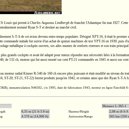
 S
Louis
qui permit à
Charles Augustus Lindbergh
de franchir l'Atlantique fin mai 1927. Cette
t
d'entraînement nommé
Ryan S-T
et destiné au marché civil.
aînement
S-T-A
de cet avion devenu
entre-temps
populaire. Désigné
XPT-16,
il était le premier
e commande initiale fut suivie d'un achat de quinze machines de test
YPT-16
en 1939, puis d'u
selage métallique à cockpits ouverts, ses ailes munies de renforts externes et son train principal 
e plus grands cockpits et avait été adapté pour mieux répondre aux nécessités liées à la formation
40,
de
132 ch,
moteur qui fut aussi monté sur cent
PT-21
commandés en 1941 et aussi sur cent 
t un moteur radial Kinner
R-540
de
160 ch
encore plus puissant et était modifié au niveau du tra
16,
ST-20,
ST-21,
ST-22)
furent produits jusqu'en 1942, et certains ainsi que des Ryan
S-T-A
fu
3KR),
immatriculation N46502,
c/n 1995,
date de fabrication 1943, moteur en ligne Fairchild
6
 125 ch
Menasco
ngth
6,55 m (21 ft 5.9 in)
Hauteur/Height
2,08 m (6 ft 9.
ng
4.570 m (14,990 ft)
Autonomie/Range
565 km (350 