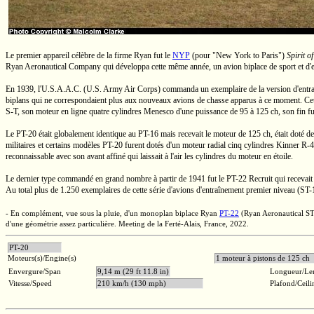
Le premier appareil célèbre de la firme Ryan fut le
NYP
(pour "New York to Paris")
Spirit of
Ryan Aeronautical Company qui développa cette même année, un avion biplace de sport et 
En 1939,
l'U.S.A.A.C.
(U.S.
Army Air Corps) commanda un exemplaire de la version d'entr
biplans qui ne correspondaient plus aux nouveaux avions de chasse apparus à ce moment. Cett
S-T,
son moteur en ligne quatre cylindres Menesco d'une puissance de
95 à 125 ch,
son fin fu
Le
PT-20
était globalement identique au
PT-16
mais recevait le moteur de
125 ch,
était doté d
militaires et certains modèles
PT-20
furent dotés d'un moteur radial cinq cylindres Kinner
R-4
reconnaissable avec son avant affiné qui laissait à l'air les cylindres du moteur en étoile.
Le dernier type commandé en grand nombre à partir de 1941 fut le
PT-22
Recruit qui recevai
Au total plus de 1.250 exemplaires de cette série d'avions d'entraînement premier niveau
(ST-
- En complément, vue sous la pluie, d'un monoplan biplace Ryan
PT-22
(Ryan Aeronautical
ST
d'une géométrie assez particulière. Meeting de la
Ferté-Alais,
France, 2022.
PT-20
Moteurs(s)/Engine(s)
1 moteur à pistons de
Envergure/Span
9,14 m (29 ft 11.8 in)
Longueur/Le
Vitesse/Speed
210 km/h (130 mph)
Plafond/Ceili