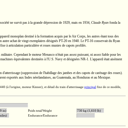
 société ne survit pas à la grande dépression de 1929, mais en 1934,
Claude Ryan
fonda la
 appareil monoplan destiné à la formation acquis par le Air Corps, les autres étant tous des
n autre achat de vingt exemplaires désignés
PT-20
en 1940. Le
PT-16
conservait du Ryan
fixe à articulation particulière et roues munies de capots profilés.
 militaire. Cependant le moteur Menasco n'était pas assez puissant, ni assez fiable pour les
machines équivalentes destinées à
l'U.S.
Navy et désignées
NR-1.
L'appareil était aisément
in d'atterrissage (suppression de l'habillage des jambes et des capots de carénage des roues).
rent exportés aux Indes néerlandaises, au Guatemala, au Honduras et au Mexique.
-440
(à l'origine, moteur Kinner), et détail du train d'atterrissage
principal
fixe de ce modèle,
 L-365-1
9 in)
Poids total/Weight
730 kg (1,610 lb)
miles)
Endurance/Endurance