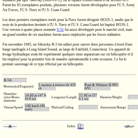
militaires par
Igor Sikorsky
(1889-1972),
fut le biplace d'observation et de secours
R-5.
Parmi les 65 exemplaires produits, plusieurs versions furent développées pour
l'U.S.
Army
Air Forces,
l'U.S.
Navy et
l'U.S.
Coast Guard.
Les deux premiers exemplaires testés pour la Navy furent désignés
HO2S-1,
tandis que le
reste de la production destinée à
l'U.S.
Navy et
l'U.S.
Coast Guard fut baptisé
HO3S-1.
Une version à quatre places nommée
S-51
fut aussi développée pour le marché civil, mais
un grand nombre de ces machines furent aussi employées par les forces militaires.
Fin novembre 1945, un Sikorsky
R-5
fut utilisé pour sauver deux personnes à bord d'une
barge naufragée à Long Island Sound, au large de Fairfield, Connecticut. Un appareil de
levage hydraulique avait été expérimenté quelques mois auparavant sur cet hélicoptère et il
fut employé pour la première fois de manière opérationnelle à cette occasion. Ce fut le
premier sauvetage de ce type effectué par un hélicoptère.
R-5A
1 moteur à pistons de 450
Pratt & Whitney R-985-
Moteurs(s)/Engine(s)
ch
AN1
Diamètre
14,60 m (47 ft
17,40 m (57
rotor/Rotor
Longueur/Length
Hauteur/Height
10.8 in)
ft 1 in)
diameter
140 km/h (90
Vitesse/Speed
Plafond/Ceiling
Autonomie/Range
mph)
Index