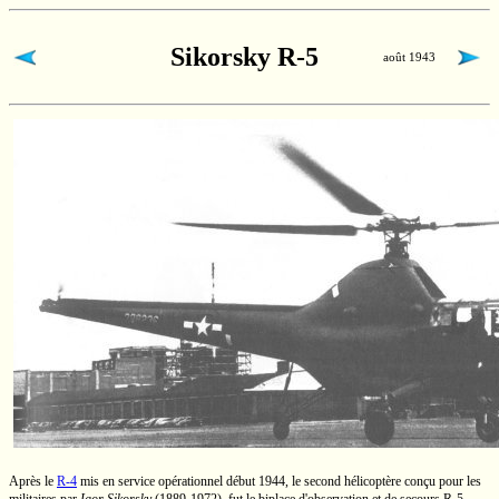
Sikorsky R-5
août 1943
Après le
R-4
mis en service opérationnel début 1944, le second hélicoptère conçu pour les