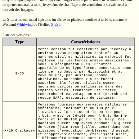
de queue contenait la radio, le système de chauffage et de ventilation et servait aussi à
recevoir des bagages.
Le
S-55
à moteur radial à pistons fut dérivé en plusieurs modèles à turbine, comme le
Westland
Whirlwind
ou
l'Helitec
S-55T
.
Liste des versions :
Type
Caractéristiques
Cette version fut construite par Sikorsky à
environ
1.280
exemplaires destinés au
marchés civil et militaire. La majorité fut
employée par les forces armées américaines
sous la désignation
H-19.
D'autres
appareils de ce type furent construits sous
licence, au Japon, par Mitsubishi et au
S-55
Royaume-Uni, par Westland, comme
Whirlwinds. De nombreux
S-55
furent
exportés, ils furent utilisés comme
machines civiles ou militaires dans des
emplois variés, transport utilitaire,
recherche et sauvetage en mer (search and
rescue SAR), évacuation de victimes.
Versions fournies aux services militaires
américains, incluant le
UH-19B
pour
l'U.S.A.F.,
le
UH-19C
et le
UH-19D
pour
l'U.S. Army,
le
CH-19E
pour
l'U.S.
Marine
Corps et le UH-19F pour
l'U.S. Navy.
Ces
machines furent employées pendant la guerre
de Corée (juin
1950-juillet
1953) dans des
H-19 Chickasaw
missions d'évacuation de blessés, d'assaut
et d'approvisionnement, établissant ainsi,
l'hélicoptère comme un acteur important