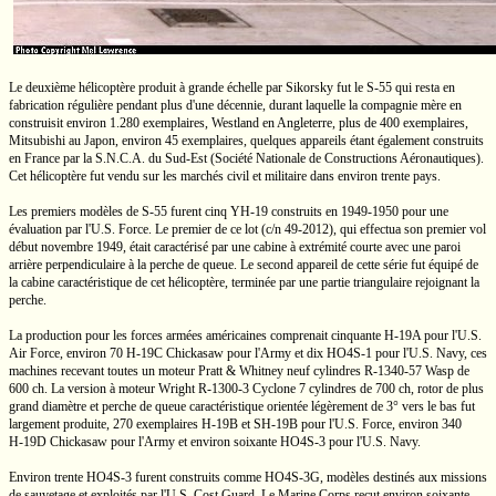
Le deuxième hélicoptère produit à grande échelle par Sikorsky fut le
S-55
qui resta en
fabrication régulière pendant plus d'une décennie, durant laquelle la compagnie mère en
construisit environ
1.280
exemplaires, Westland en Angleterre, plus de 400 exemplaires,
Mitsubishi au Japon, environ 45 exemplaires, quelques appareils étant également construits
en France par la
S.N.C.A.
du
Sud-Est
(Société Nationale de Constructions Aéronautiques).
Cet hélicoptère fut vendu sur les marchés civil et militaire dans environ trente pays.
Les premiers modèles de
S-55
furent cinq
YH-19
construits en
1949-1950
pour une
évaluation par
l'U.S.
Force. Le premier de ce lot
(c/n 49-2012),
qui effectua son premier vol
début novembre 1949, était caractérisé par une cabine à extrémité courte avec une paroi
arrière perpendiculaire à la perche de queue. Le second appareil de cette série fut équipé de
la cabine caractéristique de cet hélicoptère, terminée par une partie triangulaire rejoignant la
perche.
La production pour les forces armées américaines comprenait cinquante
H-19A
pour
l'U.S.
Air Force, environ 70
H-19C
Chickasaw pour l'Army et dix
HO4S-1
pour
l'U.S.
Navy, ces
machines recevant toutes un moteur
Pratt & Whitney
neuf cylindres
R-1340-57
Wasp de
600 ch.
La version à moteur Wright
R-1300-3
Cyclone
7 cylindres
de
700 ch,
rotor de plus
grand diamètre et perche de queue caractéristique orientée légèrement de 3° vers le bas fut
largement produite, 270 exemplaires
H-19B
et
SH-19B
pour
l'U.S.
Force, environ 340
H-19D
Chickasaw pour l'Army et environ soixante
HO4S-3
pour
l'U.S.
Navy.
Environ trente
HO4S-3
furent construits comme
HO4S-3G,
modèles destinés aux missions
de sauvetage et exploités par
l'U.S.
Cost Guard. Le Marine Corps reçut environ soixante