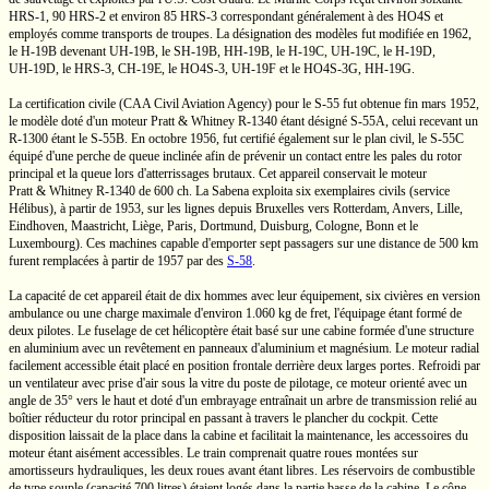
HRS-1,
90
HRS-2
et environ 85
HRS-3
correspondant généralement à des HO4S et
employés comme transports de troupes. La désignation des modèles fut modifiée en 1962,
le
H-19B
devenant
UH-19B,
le
SH-19B,
HH-19B,
le
H-19C,
UH-19C,
le
H-19D,
UH-19D,
le
HRS-3,
CH-19E,
le
HO4S-3,
UH-19F
et le
HO4S-3G,
HH-19G.
La certification civile (CAA Civil Aviation Agency) pour le
S-55
fut obtenue fin mars 1952,
le modèle doté d'un moteur
Pratt & Whitney
R-1340
étant désigné
S-55A,
celui recevant un
R-1300
étant le
S-55B.
En octobre 1956, fut certifié également sur le plan civil, le
S-55C
équipé d'une perche de queue inclinée afin de prévenir un contact entre les pales du rotor
principal et la queue lors d'atterrissages brutaux. Cet appareil conservait le moteur
Pratt & Whitney
R-1340
de
600 ch.
La Sabena exploita six exemplaires civils (service
Hélibus), à partir de 1953, sur les lignes depuis Bruxelles vers Rotterdam, Anvers, Lille,
Eindhoven, Maastricht, Liège, Paris, Dortmund, Duisburg, Cologne, Bonn et le
Luxembourg). Ces machines capable d'emporter sept passagers sur une distance de
500 km
furent remplacées à partir de 1957 par des
S-58
.
La capacité de cet appareil était de dix hommes avec leur équipement, six civières en version
ambulance ou une charge maximale d'environ
1.060 kg
de fret, l'équipage étant formé de
deux pilotes. Le fuselage de cet hélicoptère était basé sur une cabine formée d'une structure
en aluminium avec un revêtement en panneaux d'aluminium et magnésium. Le moteur radial
facilement accessible était placé en position frontale derrière deux larges portes. Refroidi par
un ventilateur avec prise d'air sous la vitre du poste de pilotage, ce moteur orienté avec un
angle de 35° vers le haut et doté d'un embrayage entraînait un arbre de transmission relié au
boîtier réducteur du rotor principal en passant à travers le plancher du cockpit. Cette
disposition laissait de la place dans la cabine et facilitait la maintenance, les accessoires du
moteur étant aisément accessibles. Le train comprenait quatre roues montées sur
amortisseurs hydrauliques, les deux roues avant étant libres. Les réservoirs de combustible
de type souple (capacité 700 litres) étaient logés dans la partie basse de la cabine. Le cône