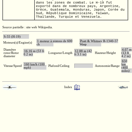
dans les zones de combat. Le
H-19
fut
exporté dans de nombreux pays, Argentine,
Grèce, Guatemala, Honduras, Japon, Corée du
Sud, République Dominicaine, Taïwan,
Thaïlande, Turquie et Venezuela.
Source partielle : site web Wikipedia.
S-55 (H-19)
1 moteur à pistons de 600
Pratt & Whitney R-1340-57
Moteurs(s)/Engine(s)
ch
Wasp
Diamètre
4,07 m
16,16 m (53 ft
12,88 m (42
rotor/Rotor
Longueur/Length
Hauteur/Height
(13 ft
0.2 in)
ft 3.1 in)
diameter
4.2 in)
650
160 km/h (100
km
Vitesse/Speed
Plafond/Ceiling
Autonomie/Range
mph)
(400
miles)
Index