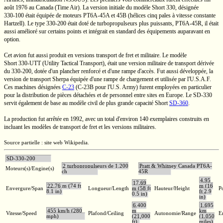
août 1976 au Canada
(Time Air).
La version initiale du modèle
Short 330,
désignée
330-100
était équipée de moteurs
PT6A-45A
et 45B (hélices cinq pales à vitesse constante
Hartzell). Le type
330-200
était doté de turbopropulseurs plus puissants,
PT6A-45R,
il était
aussi amélioré sur certains points et intégrait en standard des équipements auparavant en
option.
Cet avion fut aussi produit en versions transport de fret et militaire. Le modèle
Short 330-UTT
(Utility Tactical Transport), était une version militaire de transport dérivée
du
330-200,
dotée d'un plancher renforcé et d'une rampe d'accès. Fut aussi développée, la
version de transport Sherpa équipée d'une rampe de chargement et utilisée par
l'U.S.A.F.
Ces machines désignées
C-23
(C-23B
pour
l'U.S. Army)
furent employées en particulier
pour la distribution de pièces détachées et de personnel entre sites en Europe. Le
SD-330
servit également de base au modèle civil de plus grande capacité Short
SD-360
.
La production fut arrêtée en 1992, avec un total d'environ 140 exemplaires construits en
incluant les modèles de transport de fret et les versions militaires.
Source partielle : site web Wikipedia.
SD-330-200
2 turbopropulseurs de 1.200
Pratt & Whitney Canada PT6A-
Moteurs(s)/Engine(s)
ch
45R
4,95
17,69
22,76 m (74 ft
m (16
Envergure/Span
Longueur/Length
m (58 ft
Hauteur/Height
P
8.1 in)
ft 2.9
0.5 in)
in)
6.400
1.695
455 km/h (280
m
km
Vitesse/Speed
Plafond/Ceiling
Autonomie/Range
E
mph)
(21,000
(1,050
ft)
miles)