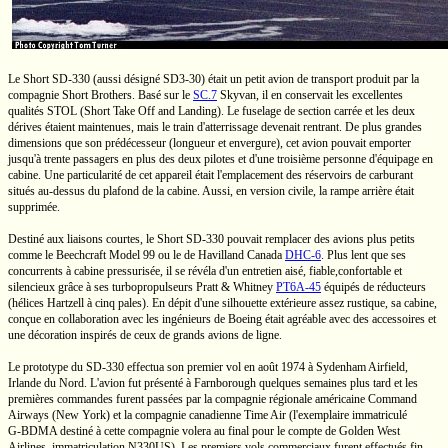
Le Short
SD-330
(aussi désigné
SD3-30)
était un petit avion de transport produit par la
compagnie Short Brothers. Basé sur le
SC.7
Skyvan, il en conservait les excellentes
qualités STOL (Short Take Off and Landing). Le fuselage de section carrée et les deux
dérives étaient maintenues, mais le train d'atterrissage devenait rentrant. De plus grandes
dimensions que son prédécesseur (longueur et envergure), cet avion pouvait emporter
jusqu'à trente passagers en plus des deux pilotes et d'une troisième personne d'équipage en
cabine. Une particularité de cet appareil était l'emplacement des réservoirs de carburant
situés
au-dessus
du plafond de la cabine. Aussi, en version civile, la rampe arrière était
supprimée.
Destiné aux liaisons courtes, le Short
SD-330
pouvait remplacer des avions plus petits
comme le Beechcraft
Model 99
ou le
de Havilland Canada
DHC-6
. Plus lent que ses
concurrents à cabine pressurisée, il se révéla d'un entretien aisé, fiable,confortable et
silencieux grâce à ses turbopropulseurs
Pratt & Whitney
PT6A-45
équipés de réducteurs
(hélices Hartzell à cinq pales). En dépit d'une silhouette extérieure assez rustique, sa cabine,
conçue en collaboration avec les ingénieurs de Boeing était agréable avec des accessoires et
une décoration inspirés de ceux de grands avions de ligne.
Le prototype du
SD-330
effectua son premier vol en août 1974 à Sydenham Airfield,
Irlande du Nord. L'avion fut présenté à Farnborough quelques semaines plus tard et les
premières commandes furent passées par la compagnie régionale américaine Command
Airways
(New York)
et la compagnie canadienne
Time Air
(l'exemplaire immatriculé
G-BDMA
destiné à cette compagnie volera au final pour le compte de Golden West
Airlines, immatriculation
N330US).
Les premiers vols commerciaux furent effectués fin