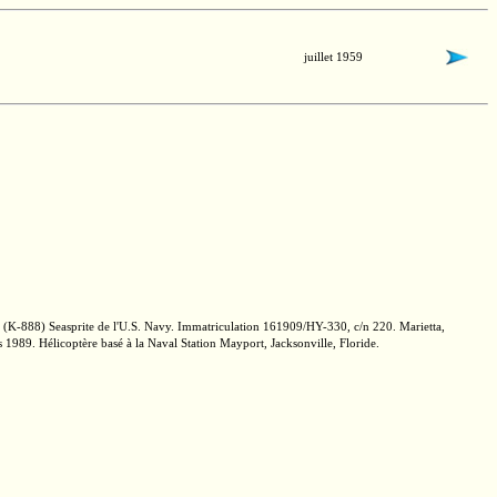
juillet 1959
(K-888)
Seasprite de
l'U.S. Navy.
Immatriculation
161909/HY-330,
c/n 220.
Marietta,
 1989. Hélicoptère basé à la Naval Station Mayport, Jacksonville, Floride.