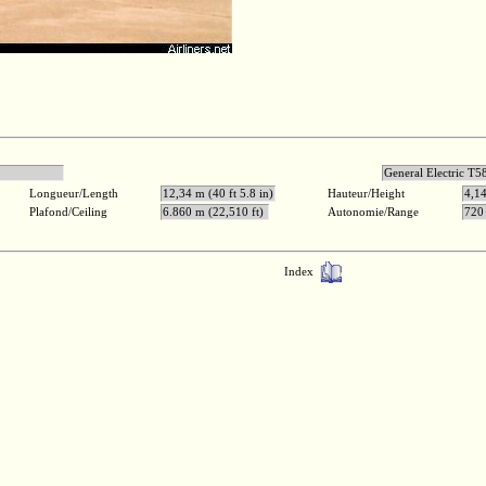
.350 ch
General Elec
Longueur/Length
12,34 m (40 ft 5.8 in)
Hauteur/Height
4,14
Plafond/Ceiling
6.860 m (22,510 ft)
Autonomie/Range
720
Index