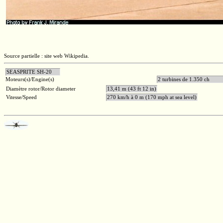
Source partielle : site web Wikipedia.
SEASPRITE SH-20
Moteurs(s)/Engine(s)
2 turbines de 1
Diamètre rotor/Rotor diameter
13,41 m (43 ft 12 in)
Vitesse/Speed
270 km/h à 0 m (170 mph at sea level)