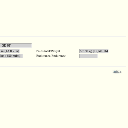
tric T58-GE-8F
 m (13 ft 7 in)
Poids total/Weight
5.670 kg (12,500 lb)
 km (450 miles)
Endurance/Endurance