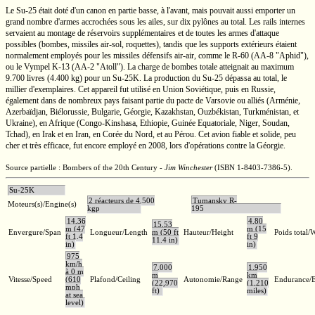
Le
Su-25
était doté d'un canon en partie basse, à l'avant, mais pouvait aussi emporter un
grand nombre d'armes accrochées sous les ailes, sur dix pylônes au total. Les rails internes
servaient au montage de réservoirs supplémentaires et de toutes les armes d'attaque
possibles (bombes, missiles
air-sol,
roquettes), tandis que les supports extérieurs étaient
normalement employés pour les missiles défensifs
air-air,
comme le
R-60
(AA-8 "Aphid"),
ou le Vympel
K-13
(AA-2
"Atoll"). La charge de bombes totale atteignait au maximum
9.700 livres
(4.400 kg)
pour un
Su-25K.
La production du
Su-25
dépassa au total, le
millier d'exemplaires. Cet appareil fut utilisé en
Union Soviétique,
puis en Russie,
également dans de nombreux pays faisant partie du pacte de Varsovie ou alliés (Arménie,
Azerbaïdjan, Biélorussie, Bulgarie, Géorgie, Kazakhstan, Ouzbékistan, Turkménistan, et
Ukraine), en Afrique
(Congo-Kinshasa,
Ethiopie, Guinée Equatoriale, Niger, Soudan,
Tchad), en Irak et en Iran, en
Corée du Nord,
et au Pérou. Cet avion fiable et solide, peu
cher et très efficace, fut encore employé en 2008, lors d'opérations contre la Géorgie.
Source partielle : Bombers of the 20th Century -
Jim Winchester
(ISBN 1-8403-7386-5).
Su-25K
2 réacteurs de 4.500
Tumansky R-
Moteurs(s)/Engine(s)
kgp
195
14,36
4,80
15,53
m (47
m (15
Envergure/Span
Longueur/Length
m (50 ft
Hauteur/Height
Poids total/
ft 1.4
ft 9
11.4 in)
in)
in)
975
km/h
7.000
1.950
à 0 m
m
km
Vitesse/Speed
(610
Plafond/Ceiling
Autonomie/Range
Endurance/
(22,970
(1,210
mph
ft)
miles)
at sea
level)