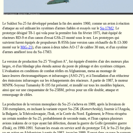
Le Sukhoi
Su-25
fut développé pendant la fin des années 1960, comme un avion à réaction
d'attaque au sol utilisant les systèmes d'armes fiables et essayés sur le
Su-17M2
.
Le
prototype désigné
T8-1
qui vola pour la première fois fin février 1975, était équipé de
réacteurs
RD-9
et d'un canon d'essai
GSh-23
monté sous le nez. Les prototypes qui
suivirent furent équipés de propulseurs
R-95Sh
(une version sans réchauffe du
R-13-300
monté sur le
MiG-21
),
d'un canon à deux tubes
AO-17
de calibre
30 mm,
et d'un système
d'armes amélioré issu du
Su-17M3.
La version de production
Su-25
"Frogfoot-A",
fut équipée d'entrées d'air des moteurs plus
larges, et d'un blindage plus étendu autour du poste de pilotage et des systèmes critiques.
L'évaluation en conditions de combat réelles en Afghanistan, mena au montage de
lance-leurres
électromagnétiques et infrarouges
(ASO-2V),
et à l'installation d'un réducteur
des émissions infrarouges sur les échappements des réacteurs. A partie de 1987, le moteur
MNPK-Soyouz
Tumansky
R-195
fut présenté, et installé sur tous les modèles biplaces,
ainsi que sur une cinquantaine de
Su-25BM,
prévus pour un rôle double, attaque et
remorquage de cibles.
La production de la version monoplace du
Su-25
s'acheva en 1989, après la livraison de
330 exemplaires, en incluant la variante export
Su-25K
(
Komercheskiy
),
fournie à l'Angola,
la Bulgarie, la Tchécoslovaquie, l'Irak, et la Corée du Nord. Egalement, le Pérou récupéra
un certain nombre de
Su-25,
probablement de seconde main, et l'Iran captura plusieurs
avions irakiens de ce type ayant fait défection, durant la guerre du Golfe (première guerre
d'Irak), en
1990-1991.
Suivant les essais en service actif du prototype
T-8,
le
Su-25
fut plus
vu en action en Afghanistan à partir de 1982, jusqu'en 1989. Il reçut dans ce pays le surnom