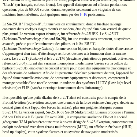
"Grach"
(en français, corbeau freux). Cet appareil d'attaque au sol effectua pendant ces
opération, plus de 60.000 sorties, durant lesquelles seulement une vingtaine de ces
machines furent abattues, dont
quelques-unes
par des
F-16
pakistanais.
Le
Su-25UB
"Frogfoot-B",
fut une version entraînement, dont le fuselage rallongé
contenant deux cockpits étagés montés en tandem, était équipé d'un plan vertical de queue
plus grand. La version export identique, fut référencée
Su-25UBK.
Le
Su-25UT
(
Uchebno-Trenirovochnyy
,
plus tard
Su-28),
fut une version sans armement, ni systèmes
associés, prévue pour l'entraînement des pilotes, et le
Su-25UTG
(
Uchebno-Trenirovochnyy Gakom
),
fut une version biplace embarquée, dotée d'une crosse
d'appontage et d'un train d'atterrissage renforcé, destinée à la formation dans la marine
russe. Le
Su-25T
(
Tankovy
)
et le
Su-25TM
(deuxième génération du précédent, brièvement
référencé
Su-34),
furent des variantes monoplaces modernisées basées sur la cellule du
biplace
Su-25UB,
employant le cockpit arrière pour loger des équipements d'avionique et
des réservoirs de carburant. Afin de lui permettre d'évoluer pleinement de nuit, l'appareil fut
équipé d'une nouvelle avionique, de nouveaux équipements et détecteurs, comprenant le
montage possible d'une nacelle portant un radar ou des systèmes LLLTV (Low light level
television) et FLIR (caméra thermique fonctionnant dans l'infrarouge).
Il est possible qu'une petite dizaine de
Su-25T
aient été construits pour le compte de la
Frontal Aviation (ou aviation tactique, une branche de la force aérienne d'un pays, dédiée au
combat général et à l'appui des forces terrestres), plus une poignée fabriqués comme
Su-25TM.
La version export,
Su-25TK
ou
Su-39
Strike Shield fut aussi proposée à l'émirat
d'Abou Dabi
et à la Bulgarie. En avril 2001, la compagnie israélienne Elbit et la société
géorgienne TAM présentèrent une mise à niveau désignée
Su-25
Skorpion, comprenant un
cockpit modernisé avec deux écrans multifonctions (MFD), un afficheur tête haute (HUD,
head up display),
et un système d'armes et un système de navigation modernisés.