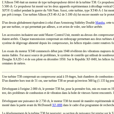
L'Allison
T40
était un moteur de type turbopropulseur dérivé de la turbine T38. Ce propulseu
5.500 ch.
Ce propulseur fut monté sur les deux appareils expérimentaux à décollage vertical
XP5Y-1)
utilisé pendant la guerre du
Viêt Nam.
Aussi, cette turbine, type
XT40-A-1
fut mont
pas prêt à temps. Une turbine Allison
(XT-40-A2
de
5.100 ch)
fut encore montée sur le prot
D'un dessin globalement équivalent à celui d'une
Armstrong Siddeley
Double
Mamba
,
cette t
par une turbine, ce qui permettait par ailleurs, a cet avion de voler, une hélice arrêtée.
Les accessoires incluaient une unité Master Control Unit, montée
au-dessus
des compresseurs 
étaient arrêtés. Chaque transmission comprenait un embrayage permettant aux deux turbines de f
système de dégivrage alimenté depuis les compresseurs, les hélices tripales
contre rotatives
fo
Les essais du moteur XT40 commencés début juin 1948 révélèrent des vibrations majeures dans le
moins fiables. Fut aussi source de problèmes, le système de contrôle qui utilisait de nombreu
Douglas
XA2D-1
et de son pilote en décembre 1950. Sur le Republic
XF-84H,
les hélices fu
centaines de mètres.
Une turbine T38 comprenait un compresseur axial à 19 étages, huit chambres de combustion et 
D'un diamètre hors tout de
51 cm,
une turbine T38 ne pesait qu'environ
560 kg
(1.135 kg
pour
Développant à l'origine
2.000 ch,
le premier T38 fut, pour la première fois, mis en route en 
test, des problèmes de combustion et de vibration dans la boîte de vitesses furent rencontré
Développant une puissance de
2.750 ch,
le moteur T38 fut monté de manière expérimentale d
monté dans la partie avant du McDonnell
XF-88B
dans le cadre d'un programme de recherche 
Le développement de la turbine T38 fut poursuivi, sa section de puissance fut reprise sur le 