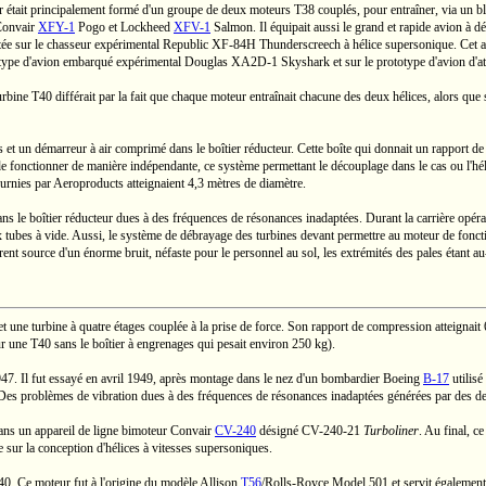
r était principalement formé d'un groupe de deux moteurs T38 couplés, pour entraîner, via un b
 Convair
XFY-1
Pogo et Lockheed
XFV-1
Salmon. Il équipait aussi le grand et rapide avion à dé
ée sur le chasseur expérimental Republic
XF-84H
Thunderscreech à hélice supersonique. Cet av
otype d'avion embarqué expérimental Douglas
XA2D-1
Skyshark et sur le prototype d'avion d'
urbine T40 différait par la fait que chaque moteur entraînait chacune des deux hélices, alors que su
et un démarreur à air comprimé dans le boîtier réducteur. Cette boîte qui donnait un rapport de
onctionner de manière indépendante, ce système permettant le découplage dans le cas ou l'hélice t
urnies par Aeroproducts atteignaient
4,3 mètres de
diamètre.
 boîtier réducteur dues à des fréquences de résonances inadaptées. Durant la carrière opérationn
x tubes à vide. Aussi, le système de débrayage des turbines devant permettre au moteur de foncti
rent source d'un énorme bruit, néfaste pour le personnel au sol, les extrémités des pales étant
au
une turbine à quatre étages couplée à la prise de force. Son rapport de compression atteignait
 une T40 sans le boîtier à engrenages qui pesait environ
250 kg).
1947. Il fut essayé en avril 1949, après montage dans le nez d'un bombardier Boeing
B-17
utilisé
s. Des problèmes de vibration dues à des fréquences de résonances inadaptées générées par des
ans un appareil de ligne bimoteur Convair
CV-240
désigné
CV-240-21
Turboliner
. Au final, c
sur la conception d'hélices à vitesses supersoniques.
T40. Ce moteur fut à l'origine du modèle Allison
T56
/
Rolls-Royce
Model 501 et servit également