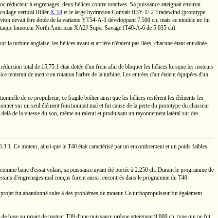
loc réducteur à engrenages, deux hélices
contre rotatives.
Sa puissance atteignait environ
collage vertical Hiller
X-18
et le large hydravion Convair
R3Y-1/-2
Tradewind (prototype
ion devait être dotée de la variante
YT54-A-1
développant
7.500 ch,
mais ce modèle ne fut
attaque bimoteur
North American
XA2J
Super Savage
(T40-A-6
de
5.035 ch).
r la turbine anglaise, les hélices avant et arrière n'étaient pas liées, chacune étant entraînée
 réduction total de
15,75:1
était dotée d'un frein afin de bloquer les hélices lorsque les moteurs
enterait de mettre en rotation l'arbre de la turbine. Les entrées d'air étaient équipées d'un
elle de ce propulseur, ce fragile boîtier ainsi que les hélices restèrent les éléments les
onner sur un seul élément fonctionnait mal et fut cause de la perte du prototype du chasseur
-delà
de la vitesse du son, même au ralenti et produisant un rayonnement latéral sur des
6.3:1.
Ce moteur, ainsi que le T40 était caractérisé par un encombrement et un poids faibles.
 comme banc d'essai volant, sa puissance ayant été portée à
2.250 ch.
Durant le programme de
 dessins d'engrenages mal conçus furent aussi rencontrés dans le programme du T40.
e projet fut abandonné suite à des problèmes de moteur. Ce turbopropulseur fut également
 de base au projet de moteur T39 d'une puissance prévue atteignant
9.000 ch,
type qui ne fut