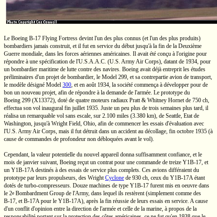
Le Boeing
B-17
Flying Fortress
devint l'un des plus connus (et l'un des plus produits)
bombardiers jamais construit, et il fut en service du début jusqu'à la fin de la Deuxième
Guerre mondiale, dans les forces aériennes américaines. Il avait été conçu à l'origine pour
répondre à une spécification de
l'U.S.A.A.C.
(U.S.
Army Air Corps), datant de 1934, pour
un bombardier maritime de lutte contre des navires. Boeing avait déjà entreprit les études
préliminaires d'un projet de bombardier, le
Model 299,
et sa contrepartie avion de transport,
le modèle désigné
Model
300
,
et en août 1934, la société commença à développer pour de
bon un nouveau projet, afin de répondre à la demande de l'armée. Le prototype du
Boeing 299
(X13372),
doté de quatre moteurs radiaux
Pratt & Whitney
Hornet de
750 ch,
effectua son vol inaugural fin juillet 1935. Juste un peu plus de trois semaines plus tard, il
réalisa un remarquable vol sans escale, sur
2.100 miles
(3.380 km),
de Seattle, Etat de
Washington, jusqu'à
Wright Field,
Ohio, afin de commencer les essais d'évaluation avec
l'U.S.
Army Air Corps, mais il fut détruit dans un accident au décollage, fin octobre 1935 (à
cause de commandes de profondeur non débloquées avant le vol).
Cependant, la valeur potentielle du nouvel appareil donna suffisamment confiance, et le
mois de janvier suivant, Boeing reçut un contrat pour une commande de treize
Y1B-17,
et
un
Y1B-17A
destinés à des essais de service plus complets. Ces avions différaient du
prototype par leurs propulseurs, des Wright
Cyclone
de
930 ch,
ceux du
Y1B-17A
étant
dotés de
turbo-compresseurs.
Douze machines de type
Y1B-17
furent mis en oeuvre dans
le
2
Bombardment Group
de l'Army, dans lequel ils restèrent (simplement comme des
e
B-17,
et
B-17A
pour le
Y1B-17A),
après la fin réussie de leurs essais en service. A cause
d'un conflit d'opinion entre la direction de l'armée et celle de la marine, à propos de la
responsabilité portant sur la protection des côtes américaines, ce ne fut qu'en 1938 que le