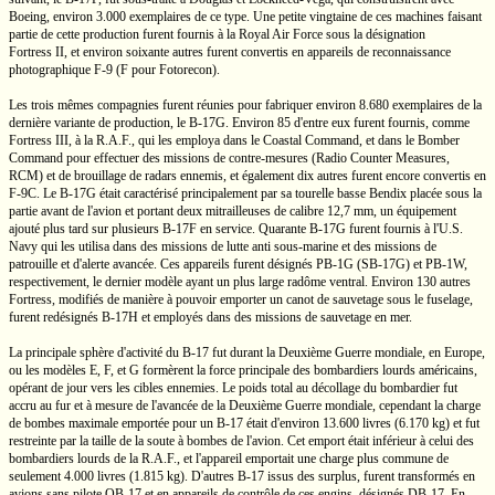
Boeing, environ 3.000 exemplaires de ce type. Une petite vingtaine de ces machines faisant
partie de cette production furent fournis à la Royal Air Force sous la désignation
Fortress II,
et environ soixante autres furent convertis en appareils de reconnaissance
photographique
F-9
(F pour Fotorecon).
Les trois mêmes compagnies furent réunies pour fabriquer environ 8.680 exemplaires de la
dernière variante de production, le
B-17G
. Environ 85
d'entre eux
furent fournis, comme
Fortress III,
à la
R.A.F.,
qui les employa dans le Coastal Command, et dans le Bomber
Command pour effectuer des missions de
contre-mesures
(Radio Counter Measures,
RCM) et de brouillage de radars ennemis, et également dix autres furent encore convertis en
F-9C.
Le
B-17G
était caractérisé principalement par sa tourelle basse Bendix placée sous la
partie avant de l'avion et portant deux mitrailleuses de calibre
12,7 mm,
un équipement
ajouté plus tard sur plusieurs
B-17F
en service. Quarante
B-17G
furent fournis à
l'U.S.
Navy qui les utilisa dans des missions de lutte anti
sous-marine
et des missions de
patrouille et d'alerte avancée. Ces appareils furent désignés
PB-1G
(SB-17G)
et
PB-1W,
respectivement, le dernier modèle ayant un plus large radôme ventral. Environ 130 autres
Fortress, modifiés de manière à pouvoir emporter un canot de sauvetage sous le fuselage,
furent redésignés
B-17H
et employés dans des missions de sauvetage en mer.
La principale sphère d'activité du
B-17
fut durant la Deuxième Guerre mondiale, en Europe,
ou les modèles E, F, et G formèrent la force principale des bombardiers lourds américains,
opérant de jour vers les cibles ennemies. Le poids total au décollage du bombardier fut
accru au fur et à mesure de l'avancée de la Deuxième Guerre mondiale, cependant la charge
de bombes maximale emportée pour un
B-17
était d'environ
13.600 livres
(6.170 kg)
et fut
restreinte par la taille de la soute à bombes de l'avion. Cet emport était inférieur à celui des
bombardiers lourds de la
R.A.F.,
et l'appareil emportait une charge plus commune de
seulement
4.000 livres
(1.815 kg).
D'autres
B-17
issus des surplus, furent transformés en
avions sans pilote
QB-17
et en appareils de contrôle de ces engins, désignés
DB-17.
En