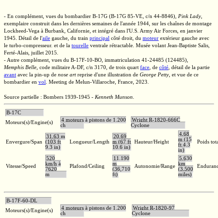
- En complément, vues du bombardier
B-17G
(B-17G 85-VE,
c/n 44-8846),
Pink Lady
,
exemplaire construit dans les dernières semaines de l'année 1944, sur les chaînes de montage
Lockheed-Vega
à Burbank, Californie, et intégré dans
l'U.S.
Army Air Forces, en janvier
1945. Détail de l'
aile
gauche, du train
principal
côté droit, du
moteur
extérieur gauche avec
le
turbo-compresseur.
et de la
tourelle
ventrale rétractable. Musée volant
Jean-Baptiste
Salis,
Ferté-Alais,
juillet 2015.
- Autre complément, vues du
B-17F-10-BO,
immatriculation
41-24485 (124485),
Memphis Belle
,
code militaire
A-DF,
c/n 3170,
de
trois quart
face
, de
côté
, détail de la partie
avant
avec la
pin-up
de
nose art
reprise d'une illustration de
George Petty
,
et vue de ce
bombardier en
vol
. Meeting de
Melun-Villaroche,
France, 2023.
Source partielle : Bombers 1939-1945 -
Kenneth Munson
.
B-17C
4 moteurs à pistons de 1.200
Wright R-1820-666C
Moteurs(s)/Engine(s)
ch
Cyclone
4,68
31,63 m
20,69
m (15
Envergure/Span
(103 ft
Longueur/Length
m (67 ft
Hauteur/Height
Poids tot
ft 4.3
9.3 in)
10.6 in)
in)
520
11.190
5.630
km/h à
m
km
Vitesse/Speed
Plafond/Ceiling
Autonomie/Range
Enduran
7620
(36,710
(3,500
m
ft)
miles)
B-17F-60-DL
4 moteurs à pistons de 1.200
Wright R-1820-97
Moteurs(s)/Engine(s)
ch
Cyclone