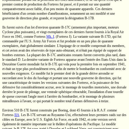
premier contrat de production du Fortress fut passé, et il portait sur une quantité
comparativement assez faible, d'un peu moins de quarante appareils. Ces derniers
bénéficiaient d'un certain nombre d'améliorations, notamment un nez modifié et une
gouverne de direction plus grande, et reçurent la désignation
B-17B.
Ils furent suivis d'un lot d'environ quarante
B-17C
(armement plus important, moteurs
Cyclone plus puissants), et vingt exemplaires de ces derniers furent fournis à la Royal Air
Force en 1941, comme
Fortress
Mk. I
.
(Fortress I).
La variante suivante
B-17D,
qui fut
commandée par l'U.S. Army Air Forces et fut produite en un peu plus de quarante
exemplaires, était globalement similaire. L'équipage de ce modèle comprenait dix membres,
et cet avion avait des réservoirs de type
auto-obturant,
et n'était pas équipé de support de
bombes externes. La plupart des
B-17C
américains restants furent convertis plus tard, dans
le standard D. La dernière variante de Fortress apparue avant l'entrée des
Etats-Unis
dans la
Deuxième Guerre mondiale fut le
B-17E
qui vola pour la première fois en septembre 1941,
et était un type plus profondément revu, afin de mettre le bombardier en conformité avec de
nouvelles exigences. Ce modèle fut le premier doté de la grande dérive arrondie se
raccordant avec le dos du fuselage et portant une nouvelle gouverne de direction, qui fut
une caractéristique de toutes les versions suivantes des Fortress, et la puissance de feu
défensive fut considérablement accrue, avec le montage de tourelles motorisées, une dorsale
derrière le poste de pilotage, une ventrale sphérique rétractable, l'installation d'une tourelle
de queue couvrant l'angle mort à l'arrière du bombardier, et le montage de plusieurs
mitrailleuses à l'avant, ce qui portait le nombre total d'armes défensives à treize.
Environ 510
B-17E
furent construits par Boeing, dont 45 fournis à la
R.A.F.
comme
Fortress
IIA
.
Les
B-17E
servant au
Royaume-Uni,
effectuèrent leurs premiers raids sur des
cibles en Europe, avec le
U.S.
Eighth Air Force, en août 1942, et cette version servit
également de manière importante sur le théâtre d'opérations du Pacifique. Le modèle
suivant, le
B-17F,
fut
sous-traité
à Douglas et
Lockheed-Vega,
qui construisirent avec