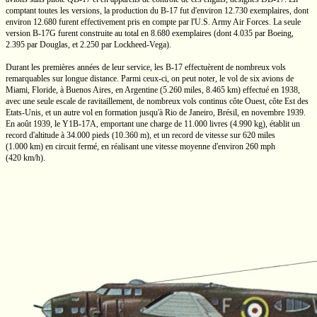
comptant toutes les versions, la production du
B-17
fut d'environ
12.730 exemplaires,
dont
environ 12.680 furent effectivement pris en compte par
l'U.S.
Army Air Forces. La seule
version
B-17G
furent construite au total en
8.680 exemplaires
(dont 4.035 par Boeing,
2.395 par Douglas, et 2.250 par Lockheed-Vega).
Durant les premières années de leur service, les
B-17
effectuèrent de nombreux vols
remarquables sur longue distance. Parmi
ceux-ci,
on peut noter, le vol de six avions de
Miami, Floride, à
Buenos Aires,
en Argentine
(5.260 miles,
8.465 km)
effectué en 1938,
avec une seule escale de ravitaillement, de nombreux vols continus côte Ouest, côte Est des
Etats-Unis,
et un autre vol en formation jusqu'à
Rio de Janeiro,
Brésil, en novembre 1939.
En août 1939, le
Y1B-17A,
emportant une charge de
11.000 livres
(4.990 kg),
établit un
record d'altitude à
34.000 pieds
(10.360 m),
et un record de vitesse sur
620 miles
(1.000 km)
en circuit fermé, en réalisant une vitesse moyenne d'environ
260 mph
(420 km/h).