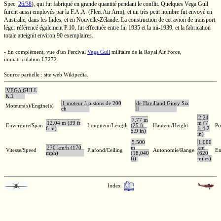
Spec.
26/38
),
qui fut fabriqué en grande quantité pendant le conflit. Quelques
Vega Gull
furent aussi employés par la
F.A.A.
(Fleet Air Arm), et un très petit nombre fut envoyé en
Australie, dans les Indes, et en
Nouvelle-Zélande.
La construction de cet avion de transport
léger référencé également
P.10,
fut effectuée entre fin 1935 et la
mi-1939,
et la fabrication
totale atteignit environ 90 exemplaires.
- En complément, vue d'un Percival
Vega Gull
militaire de la Royal Air Force,
immatriculation
L7272.
Source partielle : site web Wikipedia.
VEGA GULL
K.1
1 moteur à pistons de 200
de Havilland Gipsy Six
Moteurs(s)/Engine(s)
ch
II
2,24
7,77 m
12,04 m (39 ft
m (7
Envergure/Span
Longueur/Length
(25 ft
Hauteur/Height
Po
6 in)
ft 4.2
5.9 in)
in)
5.500
1.000
270 km/h (170
m
km
Vitesse/Speed
Plafond/Ceiling
Autonomie/Range
En
mph)
(18,040
(620
ft)
miles)
Index