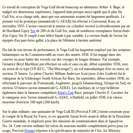
Le travail de conception du
Vega Gull
devait beaucoup au talentueux
Arthur A. Bage
,
et
malgré ses dimensions supérieures, l'appareil était presque aussi rapide que le plus fin
Gull Six,
et sa charge utile, ainsi que son autonomie avaient été largement améliorés. Le
premier vol du prototype (immatriculé
G-AEAB)
fut effectué à Gravesend, Kent, en
novembre 1935. L'avion conservait le moteur six cylindres inversé à refroidissement par air
de Havilland
Gipsy
Six
de
200 ch
du
Gull Six,
mais de nombreux exemplaires furent dotés
d'un
Gipsy Six II
couplé à une hélice bipale à pas variable. La version finale de l'avion fut
équipée d'un
pare-brise
galbé, à la place de l'élément à facettes antérieur.
Du fait de son niveau de performance, le
Vega Gull
fut largement employé par des aviateurs
britanniques ou du Commonwealth au cours des années 1930. Il fut engagé dans des
courses ou pour battre des records sur des voyages de longue distance. Par exemple,
l'aviatrice
Beryl Markham
put effectuer en solo et sans escale, début septembre 1936, avec
un avion de ce type
(VP-KCC,
"The Messenger"), un vol transatlantique d'est en ouest, en
environ 21 heures. Le pilote
Charles William Anderson Scott
(avec
Giles Guthrie
)
fut le
vainqueur de la Schlesinger South African Air Race, fin septembre, début octobre 1936, en
effectuant le parcours de Portsmouth, Angleterre, jusqu'à Johannesburg, Afrique du Sud, en
environ 53 heures (avion immatriculé
G-AEKE).
Les machines de ce type brillèrent
également dans la fameuse compétition
King's Cup
Race,
puisque
Charles E. Gardner
fut
le vainqueur avec l'avion immatriculé G-AEKE, à Hatfield, en juillet 1936, à la vitesse
moyenne d'environ
160 mph
(260 km/h).
Sur le plan militaire, une quinzaine de
Vega Gull III
(Percival
P.10C)
furent construits pour
le compte de la Royal Air Force, et ces appareils furent livrés avant le début de la Deuxième
Guerre mondiale, et employés pour des missions de communication dans le
Squadron
No. 24.
Cette version militaire fut suivie du nouveau modèle complétement prévu pour cet
usage, Percival
Proctor
(réponse à la spécification du ministère de l'Air, Air Ministry