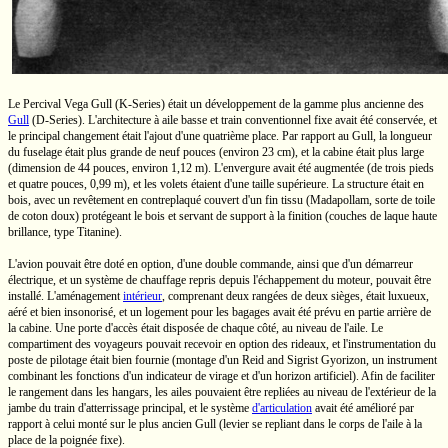
Le Percival
Vega Gull
(K-Series)
était un développement de la gamme plus ancienne des
Gull
(D-Series).
L'architecture à aile basse et train conventionnel fixe avait été conservée, et
le principal changement était l'ajout d'une quatrième place. Par rapport au Gull, la longueur
du fuselage était plus grande de neuf pouces (environ
23 cm),
et la cabine était plus large
(dimension de
44 pouces,
environ
1,12 m).
L'envergure avait été augmentée (de trois pieds
et quatre pouces,
0,99 m),
et les volets étaient d'une taille supérieure. La structure était en
bois, avec un revêtement en contreplaqué couvert d'un fin tissu (Madapollam, sorte de toile
de coton doux) protégeant le bois et servant de support à la finition (couches de laque haute
brillance, type Titanine).
L'avion pouvait être doté en option, d'une double commande, ainsi que d'un démarreur
électrique, et un système de chauffage repris depuis l'échappement du moteur, pouvait être
installé. L'aménagement
intérieur
, comprenant deux rangées de deux sièges, était luxueux,
aéré et bien insonorisé, et un logement pour les bagages avait été prévu en partie arrière de
la cabine. Une porte d'accès était disposée de chaque côté, au niveau de l'aile. Le
compartiment des voyageurs pouvait recevoir en option des rideaux, et l'instrumentation du
poste de pilotage était bien fournie (montage d'un
Reid and Sigrist
Gyorizon, un instrument
combinant les fonctions d'un indicateur de virage et d'un horizon artificiel). Afin de faciliter
le rangement dans les hangars, les ailes pouvaient être repliées au niveau de l'extérieur de la
jambe du train d'atterrissage principal, et le système
d'articulation
avait été amélioré par
rapport à celui monté sur le plus ancien Gull (levier se repliant dans le corps de l'aile à la
place de la poignée fixe).