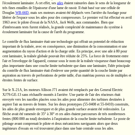
l'écoulement laminaire. A cet effet, ses
ailes
étaient rainurées dans le sens de la longueur de
très fines entailles de l'épaisseur d'une lame de rasoir. Il était basé sur une cellule de
Douglas
WB-66D
,
mais ses moteurs avaient été déplacés vers l'arrière du fuselage pour
libérer de l'espace sous les ailes pour des compresseurs. Le premier vol fut effectué en avril
1963 avec le pilote d'essai de la NASA,
Jack Wells
,
aux commandes. Bien que
d'intéressants tests furent réalisés, la grande complexité de maintenance du système à
écoulement laminaire fut la cause de l'arrêt du programme.
Le contrôle de flux laminaire était une technologie qui offrait un potentiel de réduction
important de la traînée, avec en conséquence, une diminution de la consommation et une
augmentation du rayon d'action et de la charge utile. En principe, avec une aile à 80 pour
cent laminaire, la traînée globale pouvait être réduite de 25%. La force de frottement entre
l'air et l'enveloppe de l'appareil, connue sous le nom de la traînée visqueuse étant beaucoup
plus importante dans une couche limite turbulente que dans une laminaire, l'idée principale
du contrôle de flux laminaire était d'enlever une petite quantité de la couche limite par
aspiration au travers de perforations de petite taille, d'un matériau poreux ou de multiples et
étroites fentes de surface.
Sur le
X-21A,
les moteurs Allison J71 avaient été remplacés par des General Electric
XJ79-GE-13
sans réchauffe montés à l'arrière. Une partie de l'air des réacteurs était
envoyée vers les nacelles placées sous les ailes pour alimenter des turbines destinées à
aspirer l'air au travers de fentes. Sur les deux prototypes
(55-0408
et
55-0410)
construits,
les ailes de plus grande envergure et de plus grande surface avaient été redessinées. La
flèche avait été ramenée de 35° à 30° et ces ailes étaient parcourues de très nombreuses
fentes
(800.000
au total) destinées à l'aspiration de la couche limite turbulente. Le poste de
pilotage avant comprenait le pilote et deux mécaniciens naviguants alors que deux
ingénieurs d'essais en vol trouvaient place dans une baie centrale sous les ailes.