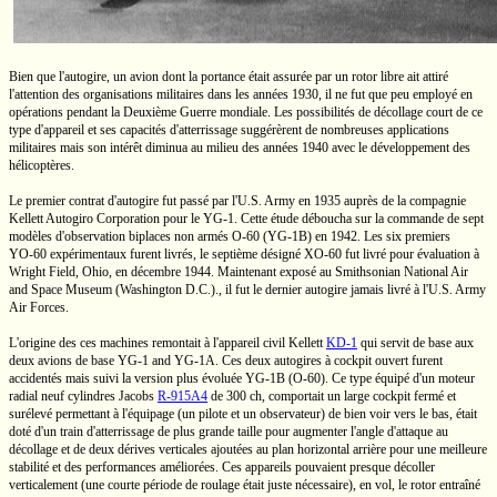
Bien que l'autogire, un avion dont la portance était assurée par un rotor libre ait attiré
l'attention des organisations militaires dans les années 1930, il ne fut que peu employé en
opérations pendant la Deuxième Guerre mondiale. Les possibilités de décollage court de ce
type d'appareil et ses capacités d'atterrissage suggérèrent de nombreuses applications
militaires mais son intérêt diminua au milieu des années 1940 avec le développement des
hélicoptères.
Le premier contrat d'autogire fut passé par
l'U.S.
Army en 1935 auprès de la compagnie
Kellett Autogiro Corporation pour le
YG-1.
Cette étude déboucha sur la commande de sept
modèles d'observation biplaces non armés
O-60
(YG-1B)
en 1942. Les six premiers
YO-60
expérimentaux furent livrés, le septième désigné
XO-60
fut livré pour évaluation à
Wright Field,
Ohio, en décembre 1944. Maintenant exposé au Smithsonian National Air
and Space Museum
(Washington D.C.).,
il fut le dernier autogire jamais livré à
l'U.S.
Army
Air Forces.
L'origine des ces machines remontait à l'appareil civil Kellett
KD-1
qui servit de base aux
deux avions de base
YG-1
and
YG-1A.
Ces deux autogires à cockpit ouvert furent
accidentés mais suivi la version plus évoluée
YG-1B
(O-60).
Ce type équipé d'un moteur
radial neuf cylindres Jacobs
R-915A4
de
300 ch,
comportait un large cockpit fermé et
surélevé permettant à l'équipage (un pilote et un observateur) de bien voir vers le bas, était
doté d'un train d'atterrissage de plus grande taille pour augmenter l'angle d'attaque au
décollage et de deux dérives verticales ajoutées au plan horizontal arrière pour une meilleure
stabilité et des performances améliorées. Ces appareils pouvaient presque décoller
verticalement (une courte période de roulage était juste nécessaire), en vol, le rotor entraîné