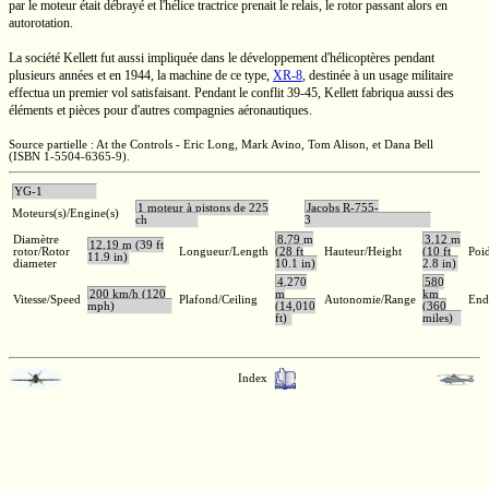
par le moteur était débrayé et l'hélice tractrice prenait le relais, le rotor passant alors en
autorotation.
La société Kellett fut aussi impliquée dans le développement d'hélicoptères pendant
plusieurs années et en 1944, la machine de ce type,
XR-8
,
destinée à un usage militaire
effectua un premier vol satisfaisant. Pendant le conflit
39-45,
Kellett fabriqua aussi des
éléments et pièces pour d'autres compagnies aéronautiques.
Source partielle : At the Controls -
Eric Long
,
Mark Avino
,
Tom Alison
, et
Dana Bell
(ISBN 1-5504-6365-9).
YG-1
1 moteur à pistons de 225
Jacobs R-755-
Moteurs(s)/Engine(s)
ch
3
Diamètre
8,79 m
3,12 m
12,19 m (39 ft
rotor/Rotor
Longueur/Length
(28 ft
Hauteur/Height
(10 ft
Poid
11.9 in)
diameter
10.1 in)
2.8 in)
4.270
580
200 km/h (120
m
km
Vitesse/Speed
Plafond/Ceiling
Autonomie/Range
End
mph)
(14,010
(360
ft)
miles)
Index