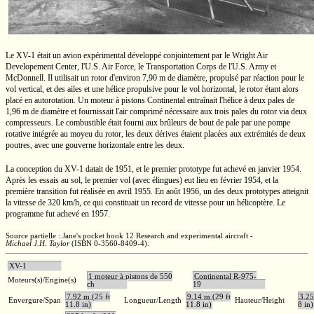
Le
XV-1
était un avion expérimental développé conjointement par le Wright Air
Developement Center,
l'U.S.
Air Force, le Transportation Corps de
l'U.S.
Army et
McDonnell. Il utilisait un rotor
d'environ
7,90 m
de diamètre, propulsé par réaction pour le
vol vertical, et des ailes et une hélice propulsive pour le vol horizontal, le rotor étant alors
placé en autorotation. Un moteur à pistons Continental entraînait l'hélice à deux pales de
1,96 m
de diamètre et fournissait l'air comprimé nécessaire aux trois pales du rotor via deux
compresseurs. Le combustible était fourni aux brûleurs de bout de pale par une pompe
rotative intégrée au moyeu du rotor, les deux dérives étaient placées aux extrémités de deux
poutres, avec une gouverne horizontale entre les deux.
La conception du
XV-1
datait de 1951, et le premier prototype fut achevé en janvier 1954.
Après les essais au sol, le premier vol (avec élingues) eut lieu en février 1954, et la
première transition fut réalisée en avril 1955. En août 1956, un des deux prototypes atteignit
la vitesse de
320 km/h,
ce qui constituait un record de vitesse pour un hélicoptère. Le
programme fut achevé en 1957.
Source partielle : Jane's pocket book 12 Research and experimental aircraft -
Michael J.H. Taylor
(ISBN 0-3560-8409-4)
.
XV-1
1 moteur à pistons de 550
Continental R-975-
Moteurs(s)/Engine(s)
ch
19
7,92 m (25 ft
9,14 m (29 ft
3,25
Envergure/Span
Longueur/Length
Hauteur/Height
11.8 in)
11.8 in)
8 in)