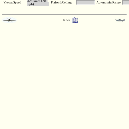
325 km/h (200
Vitesse/Speed
Plafond/Ceiling
Autonomie/Range
mph)
Index