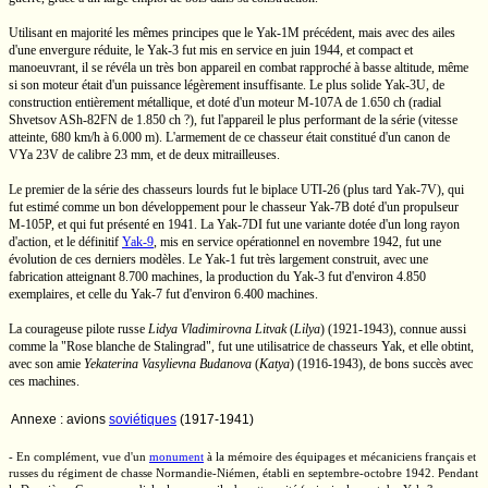
Utilisant en majorité les mêmes principes que le
Yak-1M
précédent, mais avec des ailes
d'une envergure réduite, le
Yak-3
fut mis en service en juin 1944, et compact et
manoeuvrant, il se révéla un très bon appareil en combat rapproché à basse altitude, même
si son moteur était d'un puissance légèrement insuffisante. Le plus solide
Yak-3U,
de
construction entièrement métallique, et doté d'un moteur
M-107A
de
1.650 ch
(radial
Shvetsov
ASh-82FN
de
1.850 ch ?),
fut l'appareil le plus performant de la série (vitesse
atteinte,
680 km/h
à
6.000 m).
L'armement de ce chasseur était constitué d'un canon de
VYa 23V
de calibre
23 mm,
et de deux mitrailleuses.
Le premier de la série des chasseurs lourds fut le biplace
UTI-26
(plus tard
Yak-7V),
qui
fut estimé comme un bon développement pour le chasseur
Yak-7B
doté d'un propulseur
M-105P,
et qui fut présenté en 1941. La
Yak-7DI
fut une variante dotée d'un long rayon
d'action, et le définitif
Yak-9
,
mis en service opérationnel en novembre 1942, fut une
évolution de ces derniers modèles. Le
Yak-1
fut très largement construit, avec une
fabrication atteignant
8.700 machines,
la production du
Yak-3
fut d'environ 4.850
exemplaires, et celle du
Yak-7
fut d'environ 6.400 machines.
La courageuse pilote russe
Lidya Vladimirovna Litvak
(
Lilya
)
(1921-1943),
connue aussi
comme la "Rose blanche de Stalingrad", fut une utilisatrice de chasseurs Yak, et elle obtint,
avec son amie
Yekaterina Vasylievna Budanova
(
Katya
)
(1916-1943),
de bons succès avec
ces machines.
Annexe : avions
soviétiques
(1917-1941)
- En complément, vue d'un
monument
à la mémoire des équipages et mécaniciens français et
russes du régiment de chasse
Normandie-Niémen,
établi en
septembre-octobre
1942. Pendant