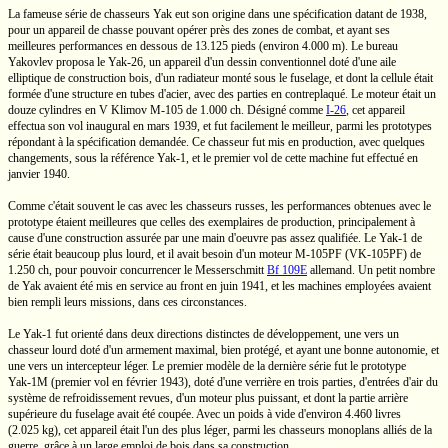
La fameuse série de chasseurs Yak eut son origine dans une spécification datant de 1938,
pour un appareil de chasse pouvant opérer près des zones de combat, et ayant ses
meilleures performances
en dessous
de
13.125 pieds
(environ
4.000 m).
Le bureau
Yakovlev proposa le
Yak-26,
un appareil d'un dessin conventionnel doté d'une aile
elliptique de construction bois, d'un radiateur monté sous le fuselage, et dont la cellule était
formée d'une structure en tubes d'acier, avec des parties en contreplaqué. Le moteur était un
douze cylindres
en V
Klimov
M-105
de
1.000 ch.
Désigné comme
I-26
,
cet appareil
effectua son vol inaugural en mars 1939, et fut facilement le meilleur, parmi les prototypes
répondant à la spécification demandée. Ce chasseur fut mis en production, avec quelques
changements, sous la référence
Yak-1,
et le premier vol de cette machine fut effectué en
janvier 1940.
Comme c'était souvent le cas avec les chasseurs russes, les performances obtenues avec le
prototype étaient meilleures que celles des exemplaires de production, principalement à
cause d'une construction assurée par une main d'oeuvre pas assez qualifiée. Le
Yak-1
de
série était beaucoup plus lourd, et il avait besoin d'un moteur
M-105PF
(VK-105PF)
de
1.250 ch,
pour pouvoir concurrencer le Messerschmitt
Bf 109E
allemand. Un petit nombre
de Yak avaient été mis en service au front en juin 1941, et les machines employées avaient
bien rempli leurs missions, dans ces circonstances.
Le
Yak-1
fut orienté dans deux directions distinctes de développement, une vers un
chasseur lourd doté d'un armement maximal, bien protégé, et ayant une bonne autonomie, et
une vers un intercepteur léger. Le premier modèle de la dernière série fut le prototype
Yak-1M
(premier vol en février 1943), doté d'une verrière en trois parties, d'entrées d'air du
système de refroidissement revues, d'un moteur plus puissant, et dont la partie arrière
supérieure du fuselage avait été coupée. Avec un poids à vide d'environ
4.460 livres
(2.025 kg),
cet appareil était l'un des plus léger, parmi les chasseurs monoplans alliés de la
guerre, grâce à un large emploi de bois dans sa construction.