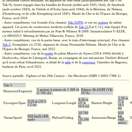
la Deuxième Guerre mondiale, les appareils de cette unité (principalement des
Yak-3
ou
Yak-9),
furent engagés dans les batailles de Koursk
(juillet-août 1943,
Orel), de Smolensk
(août-octobre 1943), de Vitebsk et d'Orcha
(juin-août 1944),
de la Bérézina, du Niémen,
d'Insterbourg, et de celle Königsberg (avril 1945). Musée de l'Air et de l'Espace du Bourget,
France, avril 2019.
- Autre complément, vue frontale d'un chasseur
Yak-3UPW
,
et vue au
roulage
du même
appareil. Cet avion de construction moderne (cellule de
Yak-11
/Let C-11),
était équipé d'un
moteur radial à refroidissement par air
Pratt & Whitney
R-2000.
Immatriculation
F-AZZK,
c/n 06042013.
Meeting de
Melun-Villaroche,
France, 2018.
- Autre complément, vue de la partie basse, avec le train d'atterrissage principal, d'un chasseur
Yak-3
.
Exemplaire
c/n 2530,
régiment de chasse
Normandie-Niémen.
Musée de l'Air et de
l'Espace du Bourget, France, mai 2022.
- Autre complément, vue de la
tombe
du pilote
Maurice de Seynes
(1914-1944)
décédé à
Doubrovka, oblast de Léningrad, Russie, en compagnie de son mécanicien
Vladimir Belozub
qu'il avait refusé d'abandonner, et détail de la
stèle
et de la
couronne
. Cimetière de Bagneux,
banlieue de Paris, avril 2025.
Source partielle : Fighters of the 20th Century -
Jim Winchester
(ISBN 1-8403-7388-1).
Yak-3
1 moteur à pistons de 1.300 ch
Klimov M-105PF (VK-
Moteurs(s)/Engine(s)
(1.700 ch)
107A)
2,39 m
8,50 m
9,20 m (30 ft
(7 ft
Envergure/Span
Longueur/Length
(27 ft
Hauteur/Height
P
2.2 in)
10.1
10.6 in)
in)
10.700
650
650 km/h (400
m
km
Vitesse/Speed
Plafond/Ceiling
Autonomie/Range
E
mph)
(35,100
(400
ft)
miles)