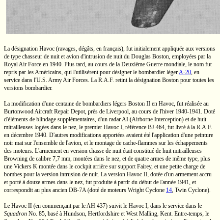
La désignation Havoc (ravages, dégâts, en français), fut initialement appliquée aux versions
de type chasseur de nuit et avion d'intrusion de nuit du Douglas Boston, employées par la
Royal Air Force en 1940. Plus tard, au cours de la Deuxième Guerre mondiale, le nom fut
repris par les Américains, qui l'utilisèrent pour désigner le bombardier léger
A-20
,
en
service dans
l'U.S.
Army Air Forces. La
R.A.F.
retint la désignation Boston pour toutes les
versions bombardier.
La modification d'une centaine de bombardiers légers
Boston II
en Havoc, fut réalisée au
Burtonwood Aircraft Repair Depot, près de Liverpool, au cours de l'hiver
1940-1941.
Doté
d'éléments de blindage supplémentaires, d'un radar AI (Airborne Interception) et de huit
mitrailleuses logées dans le nez, le premier
Havoc I,
référence
BJ 464,
fut livré à la
R.A.F.
en décembre 1940. D'autres modifications apportées avaient été l'application d'une peinture
noir mat sur l'ensemble de l'avion, et le montage de
cache-flammes
sur les échappements
des moteurs. L'armement en version chasse de nuit était constitué de huit mitrailleuses
Browning de calibre
7,7 mm,
montées dans le nez, et de quatre armes de même type, plus
une
Vickers K
montée dans le cockpit arrière sur support Fairey, et une petite charge de
bombes pour la version intrusion de nuit. La version
Havoc II,
dotée d'un armement accru
et porté à douze armes dans le nez, fut produite à partir du début de l'année 1941, et
correspondit au plus ancien
DB-7A
(doté de moteurs Wright
Cyclone
14
,
Twin Cyclone).
Le
Havoc II
(en commençant par le
AH 437)
suivit le
Havoc I,
dans le service dans le
Squadron
No. 85,
basé à Hundson, Hertfordshire et
West Malling,
Kent.
Entre-temps,
le