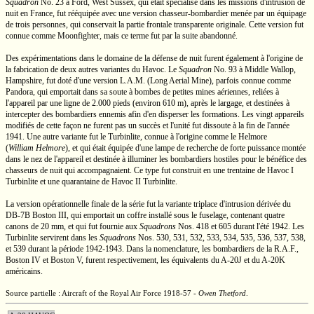
Squadron
No. 23
à Ford, West Sussex, qui était spécialisé dans les missions d'intrusion de
nuit en France, fut rééquipée avec une version
chasseur-bombardier
menée par un équipage
de trois personnes, qui conservait la partie frontale transparente originale. Cette version fut
connue comme Moonfighter, mais ce terme fut par la suite abandonné.
Des expérimentations dans le domaine de la défense de nuit furent également à l'origine de
la fabrication de deux autres variantes du Havoc. Le
Squadron
No. 93
à
Middle Wallop,
Hampshire, fut doté d'une version
L.A.M.
(Long Aerial Mine), parfois connue comme
Pandora, qui emportait dans sa soute à bombes de petites mines aériennes, reliées à
l'appareil par une ligne de
2.000 pieds
(environ
610 m),
après le largage, et destinées à
intercepter des bombardiers ennemis afin d'en disperser les formations. Les vingt appareils
modifiés de cette façon ne furent pas un succès et l'unité fut dissoute à la fin de l'année
1941. Une autre variante fut le Turbinlite, connue à l'origine comme le Helmore
(
William Helmore
),
et qui était équipée d'une lampe de recherche de forte puissance montée
dans le nez de l'appareil et destinée à illuminer les bombardiers hostiles pour le bénéfice des
chasseurs de nuit qui accompagnaient. Ce type fut construit en une trentaine de
Havoc I
Turbinlite et une quarantaine de
Havoc II
Turbinlite.
La version opérationnelle finale de la série fut la variante triplace d'intrusion dérivée du
DB-7B
Boston III,
qui emportait un coffre installé sous le fuselage, contenant quatre
canons de
20 mm,
et qui fut fournie aux
Squadrons
Nos. 418 et 605
durant l'été 1942. Les
Turbinlite servirent dans les
Squadrons
Nos. 530,
531, 532, 533, 534, 535, 536, 537, 538,
et 539 durant la période
1942-1943.
Dans la nomenclature, les bombardiers de la
R.A.F.,
Boston IV
et
Boston V,
furent respectivement, les équivalents du
A-20J
et du
A-20K
américains.
Source partielle : Aircraft of the Royal Air Force 1918-57 -
Owen Thetford
.