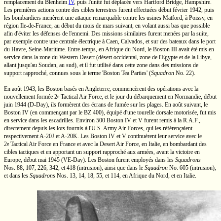
remplacement du
Blenheim
IV
,
puis l'unité fut déplacée vers
Hartford Bridge,
Hampshire.
Les premières actions contre des cibles terrestres furent effectuées début février 1942, puis
les bombardiers menèrent une attaque remarquable contre les usines Matford, à Poissy, en
région Ile-de-France, au début du mois de mars suivant, en volant aussi bas que possible
afin d'éviter les défenses de l'ennemi. Des missions similaires furent menées par la suite,
par exemple contre une centrale électrique à Caen, Calvados, et sur des bateaux dans le port
du Havre,
Seine-Maritime.
Entre-temps,
en Afrique du Nord, le
Boston III
avait été mis en
service dans la zone du
Western Desert
(désert occidental, zone de l'Egypte et de la Libye,
allant jusqu'au Soudan, au sud), et il fut utilisé dans cette zone dans des missions de
support rapproché, connues sous le terme
'Boston Tea Parties'
(
Squadron
No. 22).
En août 1943, les Boston basés en Angleterre, commencèrent des opérations avec la
nouvellement formée
2
Tactical
Air Force, et le jour du débarquement en Normandie, début
e
juin 1944
(D-Day),
ils formèrent des écrans de fumée sur les plages. En août suivant, le
Boston IV
(en commençant par le
BZ 400),
équipé d'une tourelle dorsale motorisée, fut mis
en service dans les escadrilles. Environ 500
Boston IV
et V furent remis à la
R.A.F.,
directement depuis les lots fournis à
l'U.S.
Army Air Forces, qui les référençaient
respectivement
A-20J
et
A-20K.
Les
Boston IV et V
continuèrent leur service avec le
2
Tactical
Air Force en France et avec la Desert Air Force, en Italie, en bombardant des
e
cibles tactiques et en apportant un support rapproché aux armées, avant la victoire en
Europe, début mai 1945
(VE-Day).
Les Boston furent employés dans les
Squadrons
Nos. 88,
107, 226, 342, et 418 (intrusion), ainsi que dans le
Squadron
No. 605
(intrusion),
et dans les
Squadrons
Nos. 13,
14, 18, 55, et 114, en
Afrique du Nord,
et en Italie.