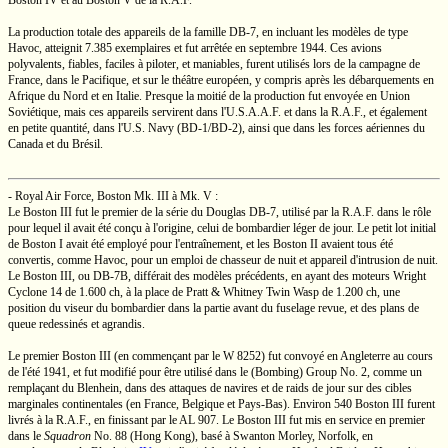
Boston IV
et au
Boston V
de la
R.A.F.
La production totale des appareils de la famille
DB-7,
en incluant les modèles de type
Havoc, atteignit 7.385 exemplaires et fut arrêtée en septembre 1944. Ces avions
polyvalents, fiables, faciles à piloter, et maniables, furent utilisés lors de la campagne de
France, dans le Pacifique, et sur le théâtre européen, y compris après les débarquements en
Afrique du Nord et en Italie. Presque la moitié de la production fut envoyée en Union
Soviétique, mais ces appareils servirent dans
l'U.S.A.A.F.
et dans la
R.A.F.,
et également
en petite quantité, dans
l'U.S.
Navy
(BD-1/BD-2),
ainsi que dans les forces aériennes du
Canada et du Brésil.
- Royal Air Force, Boston
Mk. III
à
Mk. V
:
Le
Boston III
fut le premier de la série du Douglas
DB-7,
utilisé par la
R.A.F.
dans le rôle
pour lequel il avait été conçu à l'origine, celui de bombardier léger de jour. Le petit lot initial
de
Boston I
avait été employé pour l'entraînement, et les
Boston II
avaient tous été
convertis, comme Havoc, pour un emploi de chasseur de nuit et appareil d'intrusion de nuit.
Le
Boston III,
ou
DB-7B,
différait des modèles précédents, en ayant des moteurs Wright
Cyclone 14
de
1.600 ch,
à la place de
Pratt & Whitney
Twin Wasp
de
1.200 ch,
une
position du viseur du bombardier dans la partie avant du fuselage revue, et des plans de
queue redessinés et agrandis.
Le premier
Boston III
(en commençant par le
W 8252)
fut convoyé en Angleterre au cours
de l'été 1941, et fut modifié pour être utilisé dans le
(Bombing) Group No. 2,
comme un
remplaçant du Blenhein, dans des attaques de navires et de raids de jour sur des cibles
marginales continentales (en France, Belgique et
Pays-Bas).
Environ 540
Boston III
furent
livrés à la
R.A.F.,
en finissant par le
AL 907.
Le
Boston III
fut mis en service en premier
dans le
Squadron
No. 88
(Hong Kong), basé à
Swanton Morley,
Norfolk, en