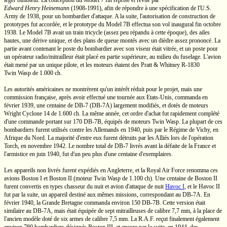
léger bimoteur. La conception du
Model 7
fut reprise et revue par
Edward Henry Heinemann
(1908-1991),
afin de répondre à une spécification de
l'U.S.
Army de 1938, pour un bombardier d'attaque. A la suite, l'autorisation de construction de
prototypes fut accordée, et le prototype du
Model 7B
effectua son vol inaugural fin octobre
1938. Le
Model 7B
avait un train tricycle (assez peu répandu à cette époque), des ailes
hautes, une dérive unique, et des plans de queue montés avec un dièdre assez prononcé. La
partie avant contenant le poste du bombardier avec son viseur était vitrée, et un poste pour
un opérateur radio/mitrailleur était placé en partie supérieure, au milieu du fuselage. L'avion
était mené par un unique pilote, et les moteurs étaient des
Pratt & Whitney
R-1830
Twin Wasp
de
1.000 ch.
Les autorités américaines ne montrèrent qu'un intérêt réduit pour le projet, mais une
commission française, après avoir effectué une tournée aux
Etats-Unis,
commanda en
février 1939, une centaine de
DB-7
(DB-7A)
largement modifiés, et dotés de moteurs
Wright
Cyclone 14
de
1.600 ch.
La même année, cet ordre d'achat fut rapidement complété
d'une commande portant sur 170
DB-7B,
équipés de moteurs
Twin Wasp.
La plupart de ces
bombardiers furent utilisés contre les Allemands en 1940, puis par le Régime de Vichy, en
Afrique du Nord. La majorité
d'entre eux
furent détruits par les Alliés lors de l'opération
Torch, en novembre 1942. Le nombre total de
DB-7
livrés avant la défaite de la France et
l'armistice en juin 1940, fut d'un peu plus d'une centaine d'exemplaires.
Les appareils non livrés furent expédiés en Angleterre, et la Royal Air Force renomma ces
avions
Boston I
et
Boston II
(moteur
Twin Wasp
de
1.100 ch).
Une centaine de
Boston II
furent convertis en types chasseur du nuit et avion d'attaque de nuit
Havoc I
,
et le
Havoc II
fut par la suite, un appareil destiné aux mêmes missions, correspondant au
DB-7A.
En
février 1940, la
Grande Bretagne
commanda environ 150
DB-7B.
Cette version était
similaire au
DB-7A,
mais était équipée de sept mitrailleuses de calibre
7,7 mm,
à la place de
l'ancien modèle doté de six armes de calibre
7,5 mm.
La
R.A.F.
reçut finalement également