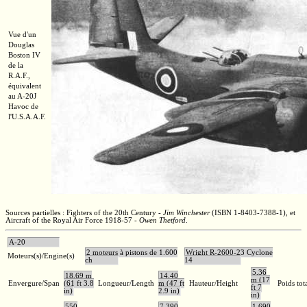
Vue d'un
Douglas
Boston IV
de la
R.A.F.,
équivalent
au
A-20J
Havoc de
l'U.S.A.A.F.
Sources partielles : Fighters of the 20th Century -
Jim Winchester
(ISBN 1-8403-7388-1), et
Aircraft of the Royal Air Force 1918-57 -
Owen Thetford
.
A-20
2 moteurs à pistons de 1.600
Wright R-2600-23 Cyclone
Moteurs(s)/Engine(s)
ch
14
5,36
18,69 m
14,40
m (17
Envergure/Span
(61 ft 3.8
Longueur/Length
m (47 ft
Hauteur/Height
Poids tot
ft 7
in)
2.9 in)
in)
550
7.390
1.690