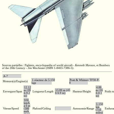
Sources partielles : Fighters, encyclopaedia of world aircraft -
Kenneth Munson
,
et Bombers
of the 20th Century -
Jim Winchester
(ISBN 1-8403-7386-5).
A-7
1 réacteur de 5.150
Pratt & Whitney TF30-P-
Moteurs(s)/Engine(s)
kgp
8
12,12
4,88
m (39
13,89 m (45
m (16
Envergure/Span
Longueur/Length
Hauteur/Height
Poids t
ft 9.2
ft 6.9 in)
ft 0.1
in)
in)
930
km/h
1.150
à 0 m
km
Vitesse/Speed
(580
Plafond/Ceiling
Autonomie/Range
Endura
(710
mph
miles)