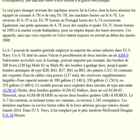
d'exemplaires), une machine basée à terre destiné à la guerre électronique.
Le seul pays étranger recevant des machines neuves fut la Grèce, dont la force aérienne fut
équipée de soixante
A-7H
et de cinq
TA-7H,
des machines basées sur le
A-7E.
Les
environs 45
A-7P
et six
TA-7P
fournis au Portugal furent des
A-7A
reconstruits.
Egalement, une petite quinzaine de
A-7E
issus des surplus et quatre
TA-7C
furent fournis
en 1995 à la marine royale thaïlandaise, pour un emploi depuis des bases terrestres. Ces
appareils, ainsi que ceux exportés en Grèce étaient toujours en activité au début des années
2000.
Le
A-7
pouvait de manière générale employer la majorité des armes utilisées dans
l'U.S.
Navy. Un
A-7E
doté du canon Vulcan et possiblement de deux missiles
air-air
AIM-9
Sidewinder accrochés sous le fuselage, pouvait emporter par exemple, des bombes de
500 livres
(230 kg)
Mark 82
ou
Mark 80,
des bombes à guidage laser, jusqu'à quatre
bombes atomiques de type B28, B43, B57, B61 ou B83, des paniers
LAU-10
contenant
des roquettes Zuni de calibre cinq pouces
(127 mm),
des réservoirs supplémentaires
largables d'une capacité unitaire de
300 gallons
(1.140 l),
330 gallons
(1.250 l),
ou
370 gallons
(1.400 l).
Ce modèle pouvait aussi exploiter deux missiles de type
anti-radar
AGM-45
Shrike, deux bombes guidées
AGM-62
Walleye, deux
air-sol
AGM-65
Maverick, deux
AGM-88
HARM ou encore deux bombes guidées
GBU-8
HOBOS. Le
A-7
fut construit, en incluant toutes ses variantes, en environ
1.545 exemplaires.
Les
dernières machines en service furent celles de la force aérienne grecque retirées durant
l'année 2014. Dans
l'U.S.
Navy, il fut remplacé par le plus moderne
McDonnell Douglas
F/A-18
Hornet.