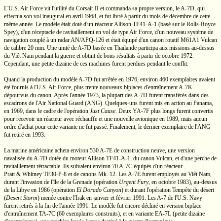
L'U.S.
Air Force vit l'utilité du
Corsair II
et commanda sa propre version, le
A-7D,
qui
effectua son vol inaugural en avril 1968, et fut livré à partir du mois de décembre de cette
même année. Le modèle était doté d'un réacteur Allison
TF41-A-1
(basé sur le
Rolls-Royce
Spey), d'un réceptacle de ravitaillement en vol de type Air Force, d'un nouveau système de
navigation couplé à un radar
AN/APQ-126
et était équipé d'un canon rotatif
M61A1
Vulcan
de calibre
20 mm.
Une unité de A-7D basée en Thaïlande participa aux missions
au-dessus
du
Viêt Nam
pendant la guerre et obtint de bons résultats à partir de octobre 1972.
Cependant, une petite dizaine de ces machines furent perdues pendant le conflit.
Quand la production du modèle
A-7D
fut arrêtée en 1976, environ 460 exemplaires avaient
été fournis à
l'U.S.
Air Force, plus trente nouveaux biplaces d'entraînement
A-7K
dépourvus du canon. Après l'année 1973, la plupart des
A-7D
furent transférés dans des
escadrons de l'Air National Guard (ANG). Quelques-uns furent mis en action au Panama,
en 1969, dans le cadre de l'opération
Just Cause
.
Deux
YA-7F
plus longs furent convertis
pour recevoir un réacteur avec réchauffe et une nouvelle avionique en 1989, mais aucun
ordre d'achat pour cette variante ne fut passé. Finalement, le dernier exemplaire de l'ANG
fut retiré en 1993.
La marine américaine acheta environ 530
A-7E
de construction neuve, une version
navalisée du
A-7D
dotée du moteur Allison
TF41-A-1,
du canon Vulcan, et d'une perche de
ravitaillement rétractable. Ils suivaient environ 70
A-7C
équipés d'un réacteur
Pratt & Whitney
TF30-P-8
et de canons
Mk. 12.
Les
A-7E
furent employés au
Viêt Nam,
durant l'invasion de l'île de la Grenade (opération
Urgent Fury
,
en octobre 1983),
au-dessus
de la Libye en 1986 (opération
El Dorado Canyon
)
et durant l'opération Tempête du désert
(
Desert Storm
)
menée contre l'Irak en janvier et février 1991. Les
A-7
de
l'U.S.
Navy
furent retirés à la fin de l'année 1991. Le modèle fut encore décliné en version biplace
d'entraînement
TA-7C
(60 exemplaires construits), et en variante
EA-7L
(petite dizaine