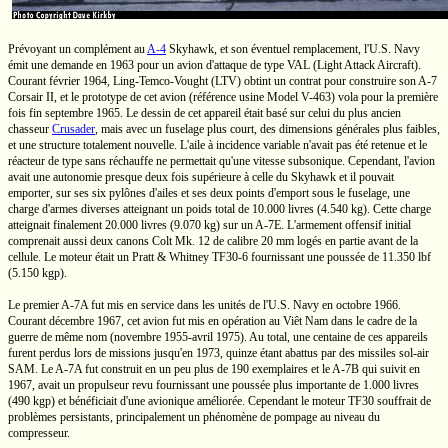
Prévoyant un complément au
A-4
Skyhawk, et son éventuel remplacement,
l'U.S.
Navy
émit une demande en 1963 pour un avion d'attaque de type VAL (Light Attack Aircraft).
Courant février 1964,
Ling-Temco-Vought
(LTV) obtint un contrat pour construire son
A-7
Corsair II,
et le prototype de cet avion (référence usine Model
V-463)
vola pour la première
fois fin septembre 1965. Le dessin de cet appareil était basé sur celui du plus ancien
chasseur
Crusader
, mais avec un fuselage plus court, des dimensions générales plus faibles,
et une structure totalement nouvelle. L'aile à incidence variable n'avait pas été retenue et le
réacteur de type sans réchauffe ne permettait qu'une vitesse subsonique. Cependant, l'avion
avait une autonomie presque deux fois supérieure à celle du Skyhawk et il pouvait
emporter, sur ses six pylônes d'ailes et ses deux points d'emport sous le fuselage, une
charge d'armes diverses atteignant un poids total de
10.000 livres
(4.540 kg).
Cette charge
atteignait finalement
20.000 livres
(9.070 kg)
sur un
A-7E.
L'armement offensif initial
comprenait aussi deux canons Colt
Mk. 12
de calibre
20 mm
logés en partie avant de la
cellule. Le moteur était un
Pratt & Whitney
TF30-6
fournissant une poussée de
11.350 lbf
(5.150 kgp).
Le premier
A-7A
fut mis en service dans les unités de
l'U.S.
Navy en octobre 1966.
Courant décembre 1967, cet avion fut mis en opération au
Viêt Nam
dans le cadre de la
guerre de même nom
(novembre 1955-avril 1975).
Au total, une centaine de ces appareils
furent perdus lors de missions jusqu'en 1973, quinze étant abattus par des missiles
sol-air
SAM. Le
A-7A
fut construit en un peu plus de 190 exemplaires et le
A-7B
qui suivit en
1967, avait un propulseur revu fournissant une poussée plus importante de
1.000 livres
(490 kgp)
et bénéficiait d'une avionique améliorée. Cependant le moteur TF30 souffrait de
problèmes persistants, principalement un phénomène de pompage au niveau du
compresseur.