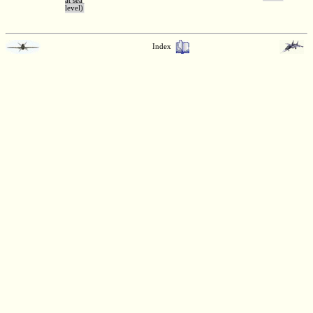
at sea
level)
Index