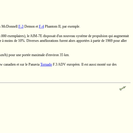
es
McDonnell
F-3
Demon et
F-4
Phantom II,
par exemple.
.000 exemplaires), le
AIM-7E
disposait d'un nouveau système de propulsion qui augmentait
mée à moins de 10%. Diverses améliorations furent alors apportées à partir de 1969 pour aller
km/h)
pour une portée maximale d'environ
35 km.
w canadien et sur le Panavia
Tornado
F.3 ADV
européen. Il est aussi monté sur des