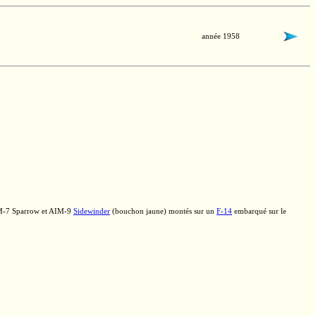
année 1958
M-7
Sparrow et
AIM-9
Sidewinder
(bouchon jaune) montés sur un
F-14
embarqué sur le