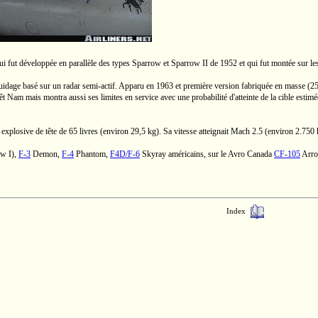
 fut développée en parallèle des types Sparrow et Sparrow II de 1952 et qui fut montée sur l
guidage basé sur un radar
semi-actif.
Apparu en 1963 et première version fabriquée en masse (25
êt Nam
mais montra aussi ses limites en service avec une probabilité d'atteinte de la cible esti
 explosive de tête de 65 livres (environ
29,5 kg).
Sa vitesse atteignait
Mach 2.5
(environ
2.750 
w I),
F-3
Demon,
F-4
Phantom,
F4D/F-6
Skyray américains, sur le Avro Canada
CF-105
Arro
Index