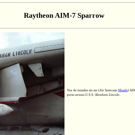
Raytheon
AIM-7
Sparrow
Vue de missiles
air-air
(Air Intercept
Missile
)
AI
porte-avions
U.S.S.
Abraham Lincoln
.