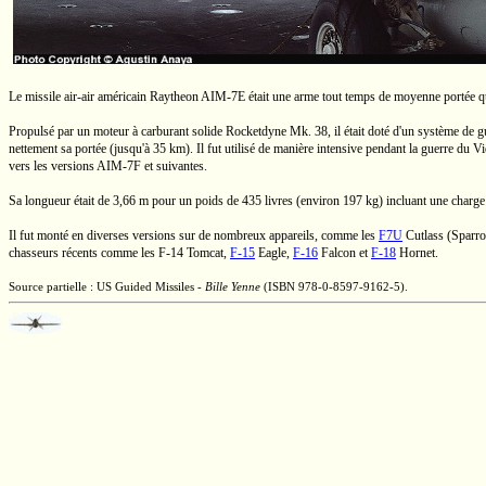
Le missile
air-air
américain Raytheon
AIM-7E
était une arme
tout temps
de moyenne portée qui
Propulsé par un moteur à carburant solide Rocketdyne
Mk. 38,
il était doté d'un système de 
nettement sa portée (jusqu'à
35 km).
Il fut utilisé de manière intensive pendant la guerre du
Vi
vers les versions
AIM-7F
et suivantes.
Sa longueur était de
3,66 m
pour un poids de 435 livres (environ
197 kg
) incluant une charge
Il fut monté en diverses versions sur de nombreux appareils, comme les
F7U
Cutlass
(Sparro
chasseurs récents comme les
F-14
Tomcat,
F-15
Eagle,
F-16
Falcon et
F-18
Hornet.
Source partielle : US Guided Missiles -
Bille Yenne
(ISBN 978-0-8597-9162-5).