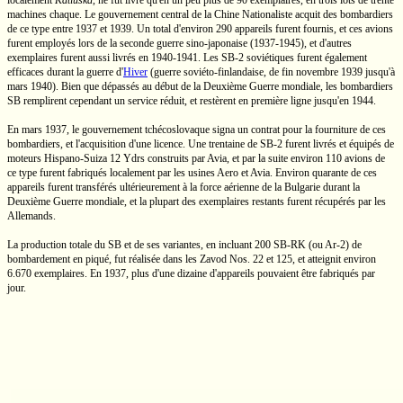
localement
Katiuska
, ne fut livré qu'en un peu plus de 90 exemplaires, en trois lots de trente
machines chaque. Le gouvernement central de la Chine Nationaliste acquit des bombardiers
de ce type entre 1937 et 1939. Un total d'environ 290 appareils furent fournis, et ces avions
furent employés lors de la seconde guerre
sino-japonaise
(1937-1945),
et d'autres
exemplaires furent aussi livrés en
1940-1941.
Les SB-2 soviétiques furent également
efficaces durant la
guerre d'
Hiver
(guerre
soviéto-finlandaise,
de fin novembre 1939 jusqu'à
mars 1940). Bien que dépassés au début de la Deuxième Guerre mondiale, les bombardiers
SB remplirent cependant un service réduit, et restèrent en première ligne jusqu'en 1944.
En mars 1937, le gouvernement tchécoslovaque signa un contrat pour la fourniture de ces
bombardiers, et l'acquisition d'une licence. Une trentaine de
SB-2
furent livrés et équipés de
moteurs
Hispano-Suiza
12 Ydrs
construits par Avia, et par la suite environ 110 avions de
ce type furent fabriqués localement par les usines Aero et Avia. Environ quarante de ces
appareils furent transférés ultérieurement à la force aérienne de la Bulgarie durant la
Deuxième Guerre mondiale, et la plupart des exemplaires restants furent récupérés par les
Allemands.
La production totale du
SB
et de ses variantes, en incluant 200
SB-RK
(ou
Ar-2)
de
bombardement en piqué, fut réalisée dans les Zavod
Nos. 22
et 125, et atteignit environ
6.670 exemplaires.
En 1937, plus d'une dizaine d'appareils pouvaient être fabriqués par
jour.