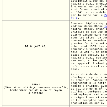
atteignait
1.500 kg,
e
maximale était d'env
à
4.700 m.
Un total de
Ar-2
furent construit
et 1941, et ce modèle
par la suite par le
P
Tu-2
.
Chasseur biplace équi
radiaux
Gnome-Rhône
1
Mistral Major,
d'une p
unitaire de
670-800 c
quatre canons sans re
sous les ailes. La co
commencée en novembre
premier fut à la suit
DI-8 (ANT-46)
début août 1935. Les 
poursuivis jusqu'en j
mais le
ANT-46
ne dépa
stade des essais. La 
maximale était seulem
390 km/h,
et les perfo
cet appareil étaient 
inférieures à celles 
base.
Avion doté de deux dé
développé depuis le
A
au début de l'année 1
Légèrement plus petit
SBB-1
modèle d'origine, ave
(
Skorostnoi blizhnyi bombardirovshchik
,
de voilure de
46 m
2
.
C
bombardier rapide à court rayon
utilisant quelques pa
d'action)
contreplaqué. Cet app
atteignait une vites
ne fut acceptée pour 
production en série.