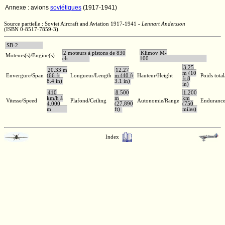
Annexe : avions
soviétiques
(1917-1941)
Source partielle :
Soviet Aircraft and Aviation 1917-1941
-
Lennart Andersson
(ISBN 0-8517-7859-3).
SB-2
2 moteurs à pistons de 830
Klimov M-
Moteurs(s)/Engine(s)
ch
100
3,25
20,33 m
12,27
m (10
Envergure/Span
(66 ft
Longueur/Length
m (40 ft
Hauteur/Height
Poids tota
ft 8
8.4 in)
3.1 in)
in)
410
8.500
1.200
km/h à
m
km
Vitesse/Speed
Plafond/Ceiling
Autonomie/Range
Endurance
4.000
(27,890
(750
m
ft)
miles)
Index