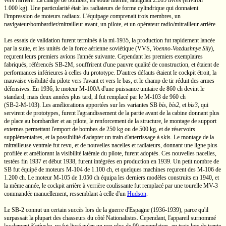
vers l'arrière. La charge de bombes, en soute interne, atteignait
2.205 livres
(environ
1.000 kg).
Une particularité était les radiateurs de forme cylindrique qui donnaient
l'impression de moteurs radiaux. L'équipage comprenait trois membres, un
navigateur/bombardier/mitrailleur avant, un pilote, et un opérateur radio/mitrailleur arrière.
Les essais de validation furent terminés à la
mi-1935,
la production fut rapidement lancée
par la suite, et les unités de la force aérienne soviétique (VVS,
Voenno-Vozdushnye Sily
),
reçurent leurs premiers avions l'année suivante. Cependant les premiers exemplaires
fabriqués, référencés
SB-2M,
souffrirent d'une pauvre qualité de construction, et étaient de
performances inférieures à celles du prototype. D'autres défauts étaient le cockpit étroit, la
mauvaise visibilité du pilote vers l'avant et vers le bas, et le champ de tir réduit des armes
défensives. En 1936, le moteur
M-100A
d'une puissance unitaire de
860 ch
devint le
standard, mais deux années plus tard, il fut remplacé par le
M-103
de
960 ch
(SB-2-M-103).
Les améliorations apportées sur les variantes
SB
bis
,
bis2
, et
bis3
, qui
servirent de prototypes, furent l'agrandissement de la partie avant de la cabine donnant plus
de place au bombardier et au pilote, le renforcement de la structure, le montage de support
externes permettant l'emport de bombes de
250 kg
ou de
500 kg,
et de réservoirs
supplémentaires, et la possibilité d'adapter un train d'atterrissage à skis. Le montage de la
mitrailleuse ventrale fut revu, et de nouvelles nacelles et radiateurs, donnant une ligne plus
profilée et améliorant la visibilité latérale du pilote, furent adoptés. Ces nouvelles nacelles,
testées fin 1937 et début 1938, furent intégrées en production en 1939. Un petit nombre de
SB fut équipé de moteurs
M-104
de
1.100 ch,
et quelques machines reçurent des
M-106
de
1.200 ch.
Le moteur
M-105
de
1.050 ch
équipa les derniers modèles construits en 1940, et
la même année, le cockpit arrière à verrière coulissante fut remplacé par une tourelle
MV-3
commandée manuellement, ressemblant à celle d'un
Hudson
.
Le
SB-2
connut un certain succès lors de la guerre d'Espagne
(1936-1939),
parce qu'il
surpassait la plupart des chasseurs du côté Nationalistes. Cependant, l'appareil surnommé