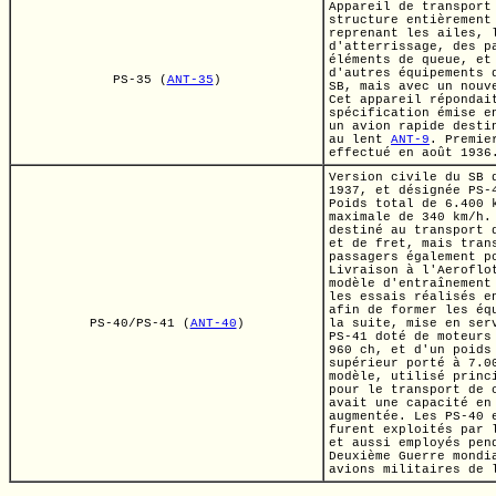
Appareil de transport
structure entièrement
reprenant les ailes, 
d'atterrissage, des p
éléments de queue, et
d'autres équipements 
PS-35 (
ANT-35
)
SB, mais avec un nouv
Cet appareil répondai
spécification émise e
un avion rapide desti
au lent
ANT-9
.
Premie
effectué en août 1936
Version civile du SB 
1937, et désignée
PS-
Poids total de
6.400 
maximale de
340 km/h.
destiné au transport 
et de fret, mais tran
passagers également p
Livraison à l'Aeroflo
modèle d'entraînement
les essais réalisés e
afin de former les éq
PS-40/PS-41 (
ANT-40
)
la suite, mise en ser
PS-41 doté de moteur
960 ch,
et d'un poids
supérieur porté à
7.0
modèle, utilisé princ
pour le transport de 
avait une capacité en
augmentée. Les
PS-40
furent exploités par 
et aussi employés pen
Deuxième Guerre mondi
avions militaires de 