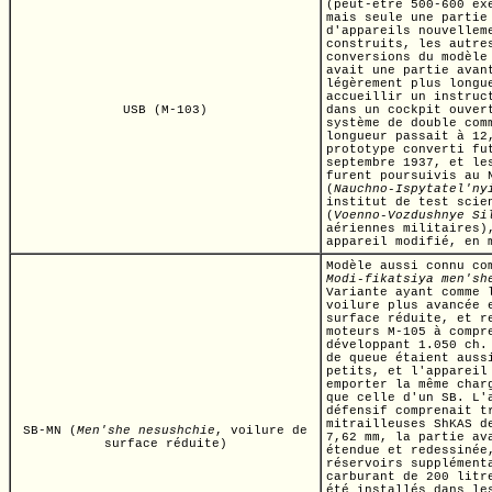
(peut-être
500-600 ex
mais seule une partie
d'appareils nouvellem
construits, les autre
conversions du modèle
avait une partie avan
légèrement plus longu
accueillir un instruc
USB (M-103)
dans un cockpit ouver
système de double com
longueur passait à
12
prototype converti fu
septembre 1937, et le
furent poursuivis au 
(
Nauchno-Ispytatel'ny
institut de test scie
(
Voenno-Vozdushnye Si
aériennes militaires)
appareil modifié, en 
Modèle aussi connu co
Modi-fikatsiya men'sh
Variante ayant comme
voilure plus avancée 
surface réduite, et r
moteurs
M-105
à compr
développant
1.050 ch.
de queue étaient auss
petits, et l'appareil
emporter la même char
que celle d'un SB. L'
défensif comprenait t
mitrailleuses ShKAS d
SB-MN
(
Men'she nesushchie
,
voilure de
7,62 mm,
la partie ava
surface réduite)
étendue et redessinée
réservoirs supplément
carburant de 200 litr
été installés dans le