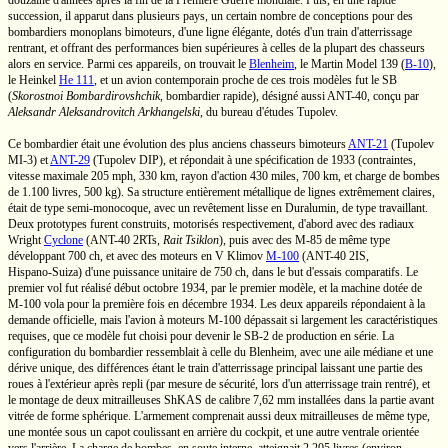
douzaine d'années après la fin de la Première Guerre mondiale. Puis, en une rapide
succession, il apparut dans plusieurs pays, un certain nombre de conceptions pour des
bombardiers monoplans bimoteurs, d'une ligne élégante, dotés d'un train d'atterrissage
rentrant, et offrant des performances bien supérieures à celles de la plupart des chasseurs
alors en service. Parmi ces appareils, on trouvait le
Blenheim
, le Martin
Model 139
(
B-10
),
le Heinkel
He 111
,
et un avion contemporain proche de ces trois modèles fut le SB
(
Skorostnoi Bombardirovshchik
,
bombardier rapide), désigné aussi
ANT-40,
conçu par
Aleksandr Aleksandrovitch Arkhangelski
,
du bureau d'études Tupolev.
Ce bombardier était une évolution des plus anciens chasseurs bimoteurs
ANT-21
(Tupolev
MI-3)
et
ANT-29
(Tupolev DIP),
et répondait à une spécification de 1933 (contraintes,
vitesse maximale
205 mph,
330 km,
rayon d'action
430 miles,
700 km,
et charge de bombes
de
1.100 livres,
500 kg).
Sa structure entièrement métallique de lignes extrêmement claires,
était de type
semi-monocoque,
avec un revêtement lisse en Duralumin, de type travaillant.
Deux prototypes furent construits, motorisés respectivement, d'abord avec des radiaux
Wright
Cyclone
(ANT-40 2RTs,
Rait Tsiklon
), puis avec des
M-85
de même type
développant
700 ch,
et avec des moteurs
en V
Klimov
M-100
(ANT-40 2IS,
Hispano-Suiza)
d'une puissance unitaire de
750 ch,
dans le but d'essais comparatifs. Le
premier vol fut réalisé début octobre 1934, par le premier modèle, et la machine dotée de
M-100
vola pour la première fois en décembre 1934. Les deux appareils répondaient à la
demande officielle, mais l'avion à moteurs
M-100
dépassait si largement les caractéristiques
requises, que ce modèle fut choisi pour devenir le
SB-2
de production en série. La
configuration du bombardier ressemblait à celle du Blenheim, avec une aile médiane et une
dérive unique, des différences étant le train d'atterrissage principal laissant une partie des
roues à l'extérieur après repli (par mesure de sécurité, lors d'un atterrissage train rentré), et
le montage de deux mitrailleuses ShKAS de calibre
7,62 mm
installées dans la partie avant
vitrée de forme sphérique. L'armement comprenait aussi deux mitrailleuses de même type,
une montée sous un capot coulissant en arrière du cockpit, et une autre ventrale orientée