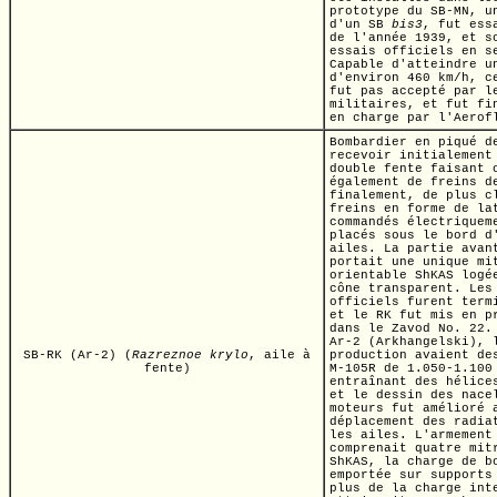
prototype du
SB-MN,
un
d'un
SB
bis3
,
fut essa
de l'année 1939, et s
essais officiels en s
Capable d'atteindre u
d'environ
460 km/h,
ce
fut pas accepté par l
militaires, et fut fi
en charge par l'Aerof
Bombardier en piqué d
recevoir initialement
double fente faisant 
également de freins d
finalement, de plus c
freins en forme de la
commandés électriquem
placés sous le bord d
ailes. La partie avan
portait une unique mi
orientable ShKAS logé
cône transparent. Les
officiels furent term
et le RK fut mis en p
dans le Zavod
No. 22.
Ar-2
(Arkhangelski), 
SB-RK (Ar-2)
(
Razreznoe krylo
,
aile à
production avaient de
fente)
M-105R
de
1.050-1.100
entraînant des hélic
et le dessin des nace
moteurs fut amélioré 
déplacement des radia
les ailes. L'armement
comprenait quatre mit
ShKAS, la charge de b
emportée sur supports
plus de la charge int