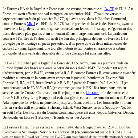
Le
Fortress IIA
de la Royal Air Force était une version britannique du
B-17E
de
l'U.S.
Air
Force, qui avait effectué son vol inaugural en septembre 1941. C'était une variante
largement améliorée du plus ancien
B-17C,
qui avait servi dans le Bomber Command,
comme
Fortress
Mk. I
en 1941. Le
B-17E
était le premier de la série des Fortress, ayant la
nouvelle et large dérive arrondie qui se raccordait sur le dos du fuselage, et également des
plans de queue plus grands et un armement défensif largement amélioré. La partie non
couverte à l'arrière de l'avion, qui avait été l'un des principaux défauts du
Fortress I,
fut
protégée par le montage en partie postérieure, d'un poste doté de deux mitrailleuses de
calibre
12,7 mm.
Egalement, une tourelle motorisée fut montée en arrière de la cabine
principale, et une ventrale rétractable de forme sphérique fut aussi installée.
Le
B-17E
fut utilisé par la Eighth Air Force de
l'U.S.
Army, dans ses premiers raids en
Europe depuis des bases anglaises, à partir du mois d'août 1942. Ce modèle fut rejoint
ultérieurement, par le
B-17F,
connu par la
R.A.F.
comme
Fortress II,
cette variante ayant été
modifiée au niveau de la partie avant contenant le poste du bombardier. Environ 200
Fortress II,
IIA, et III, furent livrés à la
R.A.F.,
à partir de l'année 1942. Les
Mk. II
(en
commençant par le
FA 695)
et IIA (en commençant par le
FK 184)
furent tous mis en
service dans le Coastal Command, ou ils rejoignirent des
Liberator
, afin de renforcer la
force
V.L.R.
(Very Long Range), qui était chargée de couvrir une zone du milieu de l'océan
Atlantique que les avions ne pouvaient jusqu'à présent, atteindre. Les bombardiers furent
mis en service actif en premier à
Thorney Island,
West Sussex,
avec le
Squadron
No. 59,
en août 1942. Les Fortress du Coastal Command opérèrent aussi depuis Chivenor, Devon,
Benbecula, en Ecosse (Hébrides), l'Islande, et les îles Açores.
Le
Fortress III
fut mis en service en février 1944, dans le
Squadron
No. 214
du Bomber
Command, à Sculthorpe, Norfolk. Le
Fortress III
(en commençant par le
HB 761),
fut la
version pour la Royal Air Force, du
B-17G
qui était équipé d'une tourelle motorisée portant