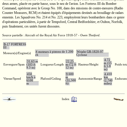
deux armes, placée en partie basse, sous le nez de l'avion. Les
Fortress III
du Bomber
Command, opérèrent avec le Group
No. 100,
dans des missions de
contre-mesures
(Radio
Counter Measures, RCM) et étaient équipés d'équipements destinés au brouillage de radars
ennemis. Les
Squadrons
No. 214
et
No. 223
, employèrent leurs bombardiers dans ce genre
d'opérations particulières, à partir de Tempsford, Central Bedfordshire, et Oulton, Norfolk,
puis finalement, ces unités furent dissoutes.
Source partielle : Aircraft of the Royal Air Force 1918-57 -
Owen Thetford
.
B-17 FORTRESS
III
4 moteurs à pistons de 1.200
Wright GR-1820-97
Moteurs(s)/Engine(s)
ch
Cyclone
4,72
31,63 m
22,25
m (15
Envergure/Span
(103 ft
Longueur/Length
m (72 ft
Hauteur/Height
Poids tot
ft 5.8
9.3 in)
12 in)
in)
450
9.600
4.410
km/h à
m
km
Vitesse/Speed
Plafond/Ceiling
Autonomie/Range
Enduran
6100
(31,500
(2,740
m
ft)
miles)
Index