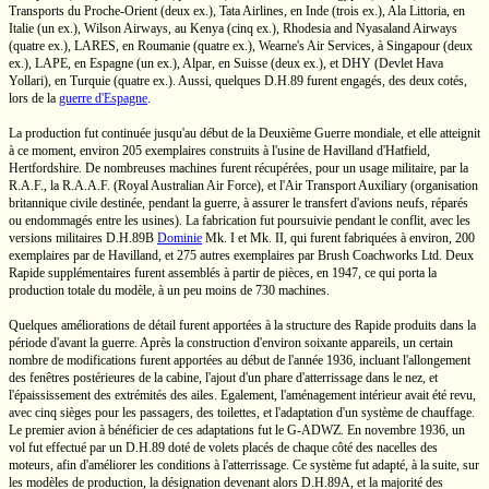
Transports du
Proche-Orient
(deux ex.), Tata Airlines, en Inde (trois ex.), Ala Littoria, en
Italie (un ex.), Wilson Airways, au Kenya (cinq ex.), Rhodesia and Nyasaland Airways
(quatre ex.), LARES, en Roumanie (quatre ex.), Wearne's Air Services, à Singapour (deux
ex.), LAPE, en Espagne (un ex.), Alpar, en Suisse (deux ex.), et DHY (Devlet Hava
Yollari), en Turquie (quatre ex.). Aussi, quelques
D.H.89
furent engagés, des deux cotés,
lors de la
guerre d'Espagne
.
La production fut continuée jusqu'au début de la Deuxième Guerre mondiale, et elle atteignit
à ce moment, environ 205 exemplaires construits à l'usine
de Havilland
d'Hatfield,
Hertfordshire. De nombreuses machines furent récupérées, pour un usage militaire, par la
R.A.F.,
la
R.A.A.F.
(Royal Australian Air Force), et l'Air Transport Auxiliary (organisation
britannique civile destinée, pendant la guerre, à assurer le transfert d'avions neufs, réparés
ou endommagés entre les usines). La fabrication fut poursuivie pendant le conflit, avec les
versions militaires
D.H.89B
Dominie
Mk. I
et
Mk. II,
qui furent fabriquées à environ, 200
exemplaires par
de Havilland,
et 275 autres exemplaires par Brush
Coachworks Ltd.
Deux
Rapide supplémentaires furent assemblés à partir de pièces, en 1947, ce qui porta la
production totale du modèle, à un peu moins de 730 machines.
Quelques améliorations de détail furent apportées à la structure des Rapide produits dans la
période d'avant la guerre. Après la construction d'environ soixante appareils, un certain
nombre de modifications furent apportées au début de l'année 1936, incluant l'allongement
des fenêtres postérieures de la cabine, l'ajout d'un phare d'atterrissage dans le nez, et
l'épaississement des extrémités des ailes. Egalement, l'aménagement intérieur avait été revu,
avec cinq sièges pour les passagers, des toilettes, et l'adaptation d'un système de chauffage.
Le premier avion à bénéficier de ces adaptations fut le
G-ADWZ.
En novembre 1936, un
vol fut effectué par un
D.H.89
doté de volets placés de chaque côté des nacelles des
moteurs, afin d'améliorer les conditions à l'atterrissage. Ce système fut adapté, à la suite, sur
les modèles de production, la désignation devenant alors
D.H.89A,
et la majorité des