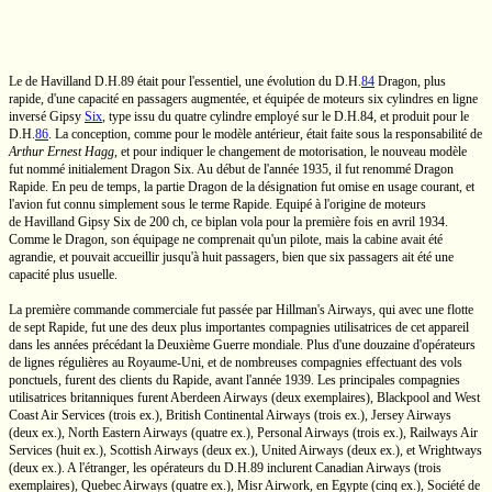
Le
de Havilland
D.H.89
était pour l'essentiel, une évolution du
D.H.
84
Dragon, plus
rapide, d'une capacité en passagers augmentée, et équipée de moteurs six cylindres en ligne
inversé
Gipsy
Six
,
type issu du quatre cylindre employé sur le
D.H.84,
et produit pour le
D.H.
86
.
La conception, comme pour le modèle antérieur, était faite sous la responsabilité de
Arthur Ernest Hagg
,
et pour indiquer le changement de motorisation, le nouveau modèle
fut nommé initialement Dragon Six. Au début de l'année 1935, il fut renommé Dragon
Rapide. En peu de temps, la partie Dragon de la désignation fut omise en usage courant, et
l'avion fut connu simplement sous le terme Rapide. Equipé à l'origine de moteurs
de Havilland
Gipsy Six
de
200 ch,
ce biplan vola pour la première fois en avril 1934.
Comme le Dragon, son équipage ne comprenait qu'un pilote, mais la cabine avait été
agrandie, et pouvait accueillir
jusqu'à
huit passagers, bien que six passagers ait été une
capacité plus usuelle.
La première commande commerciale fut passée par Hillman's Airways, qui avec une flotte
de sept Rapide, fut une des deux plus importantes compagnies utilisatrices de cet appareil
dans les années précédant la Deuxième Guerre mondiale. Plus d'une douzaine d'opérateurs
de lignes régulières au
Royaume-Uni,
et de nombreuses compagnies effectuant des vols
ponctuels, furent des clients du Rapide, avant l'année 1939. Les principales compagnies
utilisatrices britanniques furent Aberdeen Airways (deux exemplaires), Blackpool and West
Coast Air Services (trois ex.), British Continental Airways (trois ex.), Jersey Airways
(deux ex.), North Eastern Airways (quatre ex.), Personal Airways (trois ex.), Railways Air
Services (huit ex.), Scottish Airways (deux ex.), United Airways (deux ex.), et Wrightways
(deux ex.). A l'étranger, les opérateurs du
D.H.89
inclurent Canadian Airways (trois
exemplaires), Quebec Airways (quatre ex.), Misr Airwork, en Egypte (cinq ex.), Société de