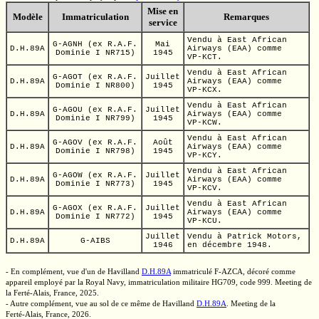
Mise en
Modèle
Immatriculation
Remarques
service
Vendu à East African
G-AGNH
(ex
R.A.F.
Mai
D.H.89A
Airways (EAA) comme
Dominie I
NR715)
1945
VP-KCT.
Vendu à East African
G-AGOT
(ex
R.A.F.
Juillet
D.H.89A
Airways (EAA) comme
Dominie I
NR800)
1945
VP-KCX.
Vendu à East African
G-AGOU
(ex
R.A.F.
Juillet
D.H.89A
Airways (EAA) comme
Dominie I
NR799)
1945
VP-KCW.
Vendu à East African
G-AGOV
(ex
R.A.F.
Août
D.H.89A
Airways (EAA) comme
Dominie I
NR798)
1945
VP-KCY.
Vendu à East African
G-AGOW
(ex
R.A.F.
Juillet
D.H.89A
Airways (EAA) comme
Dominie I
NR773)
1945
VP-KCV.
Vendu à East African
G-AGOX
(ex
R.A.F.
Juillet
D.H.89A
Airways (EAA) comme
Dominie I
NR772)
1945
VP-KCU.
Juillet
Vendu à Patrick Motors,
D.H.89A
G-AIBS
1946
en décembre 1948.
- En complément, vue d'un
de Havilland
D.H.89A
immatriculé
F-AZCA,
décoré comme
appareil employé par la
Royal Navy,
immatriculation militaire
HG709,
code 999.
Meeting de
la
Ferté-Alais,
France, 2025.
- Autre complément, vue au sol de ce même
de Havilland
D.H.89A
.
Meeting de la
Ferté-Alais,
France, 2026.