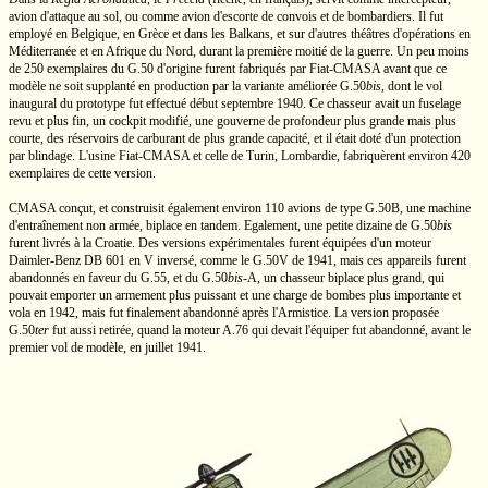
avion d'attaque au sol, ou comme avion d'escorte de convois et de bombardiers. Il fut
employé en Belgique, en Grèce et dans les Balkans, et sur d'autres théâtres d'opérations en
Méditerranée et en
Afrique du Nord,
durant la première moitié de la guerre. Un peu moins
de 250 exemplaires du
G.50
d'origine furent fabriqués par
Fiat-CMASA
avant que ce
modèle ne soit supplanté en production par la variante améliorée
G.50
bis
,
dont le vol
inaugural du prototype fut effectué début septembre 1940. Ce chasseur avait un fuselage
revu et plus fin, un cockpit modifié, une gouverne de profondeur plus grande mais plus
courte, des réservoirs de carburant de plus grande capacité, et il était doté d'un protection
par blindage. L'usine
Fiat-CMASA
et celle de Turin, Lombardie, fabriquèrent environ 420
exemplaires de cette version.
CMASA
conçut, et construisit également environ 110 avions de type
G.50B,
une machine
d'entraînement non armée, biplace en tandem. Egalement, une petite dizaine de
G.50
bis
furent livrés à la Croatie. Des versions expérimentales furent équipées d'un moteur
Daimler-Benz
DB 601
en V
inversé, comme le
G.50V
de 1941, mais ces appareils furent
abandonnés en faveur du
G.55,
et du
G.50
bis
-A,
un chasseur biplace plus grand, qui
pouvait emporter un armement plus puissant et une charge de bombes plus importante et
vola en 1942, mais fut finalement abandonné après l'Armistice. La version proposée
G.50
ter
fut aussi retirée, quand la moteur
A.76
qui devait l'équiper fut abandonné, avant le
premier vol de modèle, en juillet 1941.