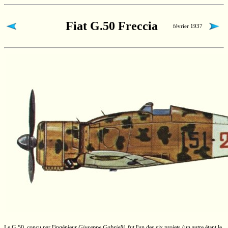
Fiat G.50 Freccia
février 1937
Le
G.50,
conçu par l'ingénieur
Giuseppe Gabrielli
,
fut l'un des six projets (un autre étant le