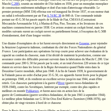
Macchi
C.200
),
soumis au ministère de l'Air italien en 1936, pour un monoplan monoplace
de construction entièrement métallique et doté d'un train d'atterrissage rétractable. Le
premier prototype (MM 334) effectua son vol inaugural fin février 1937, et son moteur était
un radial à refroidissement par air Fiat
A.74 RC 38
de
840 ch.
Une commande initiale
portant sur 45
G.50
fut passée auprès de la filiale de Fiat, CMASA (Costruzioni
Meccaniche Aeronautiche SA), à Marina di Pisa, Pise, Toscane, et les livraisons de ces
machines commencèrent en janvier 1938. Ces avions avaient un cockpit fermé, mais les
modèles suivants eurent un cockpit ouvert ou partiellement fermé, à l'exception du
G.50B
d'entraînement, doté d'une longue verrière.
Une dizaine d'exemplaires de ce lot furent envoyés directement en
Espagne
, pour rejoindre
la
Aviazione Legionaria
italienne, combattant du côté des Forces Nationalistes du général
Franco
.
Leur participation aux opérations fut trop courte pour achever une évaluation de la
capacité au combat du chasseur, mais il fut décidé de maintenir la production, comme une
assurance contre des difficultés pouvant survenir dans la fabrication du Macchi
C.200.
Une
commande pour 200
G.50
fut passée par la suite, et un total d'environ 220 avions de ce type
étaient en service dans les forces de la
Regia Aeronautica
quand l'Italie entra dans la
Deuxième Guerre mondiale, début juin 1940. A la fin de l'année 1939, le gouvernement de
la Finlande passa un ordre d'achat pour 35
G.50,
ces appareils furent livrés pour la plupart
au printemps 1940, et ils rendirent un excellent service jusqu'en mai 1944, avant d'être
retirés. Ces chasseurs participèrent à la
guerre d'
Hiver
(guerre
russo-finlandaise
de
1939-1940),
contre les Soviétiques, luttèrent par exemple, contre des plus rapides et
meilleurs en montée
Polikarpov
, et furent aussi mis en action lors de la
guerre de Continuation
(guerre
soviético-finlandaise,
de fin juin 1941 à septembre 1944).
Le meilleur pilote finlandais sur
G.50
fut
Oiva Emil Kalervo Tuominen
(1908-1976),
qui
obtint plus de vingt victoires à bord de ce chasseur.
Dans la
Regia Aeronautica
,
le
Freccia
(flèche, en français), servit comme intercepteur,