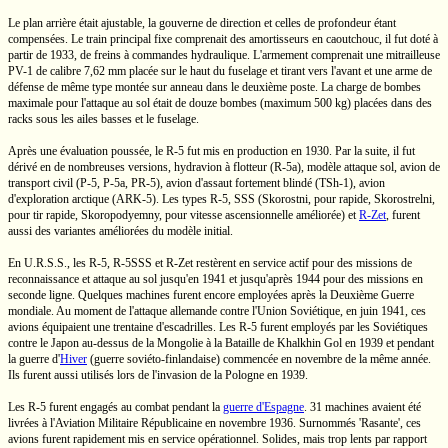
Le plan arrière était ajustable, la gouverne de direction et celles de profondeur étant
compensées. Le train principal fixe comprenait des amortisseurs en caoutchouc, il fut doté à
partir de 1933, de freins à commandes hydraulique. L'armement comprenait une mitrailleuse
PV-1
de calibre
7,62 mm
placée sur le haut du fuselage et tirant vers l'avant et une arme de
défense de même type montée sur anneau dans le deuxième poste. La charge de bombes
maximale pour l'attaque au sol était de douze bombes (maximum
500 kg)
placées dans des
racks sous les ailes basses et le fuselage.
Après une évaluation poussée, le
R-5
fut mis en production en 1930. Par la suite, il fut
dérivé en de nombreuses versions, hydravion à flotteur
(R-5a),
modèle attaque sol, avion de
transport civil
(P-5, P-5a, PR-5),
avion d'assaut fortement blindé
(TSh-1),
avion
d'exploration arctique
(ARK-5).
Les types
R-5, SSS
(Skorostni, pour rapide, Skorostrelni,
pour tir rapide, Skoropodyemny, pour vitesse ascensionnelle améliorée) et
R-Zet
,
furent
aussi des variantes améliorées du modèle initial.
En
U.R.S.S.,
les
R-5,
R-5SSS
et
R-Zet
restèrent en service actif pour des missions de
reconnaissance et attaque au sol jusqu'en 1941 et jusqu'après 1944 pour des missions en
seconde ligne. Quelques machines furent encore employées après la Deuxième Guerre
mondiale. Au moment de l'attaque allemande contre l'Union Soviétique, en juin 1941, ces
avions équipaient une trentaine d'escadrilles. Les
R-5
furent employés par les Soviétiques
contre le Japon
au-dessus
de la Mongolie à la Bataille de
Khalkhin Gol
en 1939 et pendant
la
guerre d'
Hiver
(guerre
soviéto-finlandaise)
commencée en novembre de la même année.
Ils furent aussi utilisés lors de l'invasion de la Pologne en 1939.
Les
R-5
furent engagés au combat pendant la
guerre d'Espagne
. 31 machines avaient été
livrées à l'Aviation Militaire Républicaine en novembre 1936. Surnommés
'Rasante',
ces
avions furent rapidement mis en service opérationnel. Solides, mais trop lents par rapport