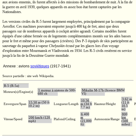
aux avions ennemis, ils furent affectés à des missions de bombardement de nuit. A la fin de
la guerre en avril 1939, quelques appareils en assez bon état furent capturées par les
Nationalistes.
Les versions civiles du
R-5
furent largement employées, principalement par la compagnie
Aeroflot. Ces machines pouvaient emporter jusqu'à
400 kg
de fret, ainsi que deux
passagers sur de nombreux appareils à cockpit arrière agrandi. Certains modèles furent
équipés d'une cabine fermée ou de logements complémentaires montés sur les ailes basses
pour le fret et même pour des passagers (civières). Des
P-5
équipés de skis participèrent au
sauvetage du paquebot à vapeur
Chelyuskin
écrasé par les glaces lors d'un voyage
d'exploration entre Mourmansk et Vladivostok en 1934. Les R-5 civils restèrent en service
jusqu'à la fin de la Deuxième Guerre mondiale.
Annexe : avions
soviétiques
(1917-1941)
Source partielle : site web Wikipedia.
R-5 (R-5a)
1 moteur à pistons de 500-
Mikulin M-17b (licence BMW
Moteurs(s)/Engine(s)
680 ch
VI)
3,62 m
10,56
15,50 m (50 ft
(11 ft
Envergure/Span
Longueur/Length
m (34 ft
Hauteur/Height
P
10.2 in)
10.5
7.7 in)
in)
6.400
800
200 km/h (120
m
km
Vitesse/Speed
Plafond/Ceiling
Autonomie/Range
E
mph)
(21,000
(500
ft)
miles)