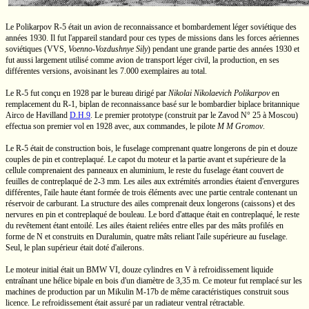
Le Polikarpov
R-5
était un avion de reconnaissance et bombardement léger soviétique des
années 1930. Il fut l'appareil standard pour ces types de missions dans les forces aériennes
soviétiques (VVS,
Voenno-Vozdushnye Sily
)
pendant une grande partie des années 1930 et
fut aussi largement utilisé comme avion de transport léger civil, la production, en ses
différentes versions, avoisinant les
7.000
exemplaires au total.
Le
R-5
fut conçu en 1928 par le bureau dirigé par
Nikolai Nikolaevich Polikarpov
en
remplacement du
R-1,
biplan de reconnaissance basé sur le bombardier biplace britannique
Airco
de Havilland
D.H.9
.
Le premier prototype (construit par le Zavod N° 25 à Moscou)
effectua son premier vol en 1928 avec, aux commandes, le pilote
M M Gromov
.
Le
R-5
était de construction bois, le fuselage comprenant quatre longerons de pin et douze
couples de pin et contreplaqué. Le capot du moteur et la partie avant et supérieure de la
cellule comprenaient des panneaux en aluminium, le reste du fuselage étant couvert de
feuilles de contreplaqué de
2-3 mm.
Les ailes aux extrémités arrondies étaient d'envergures
différentes, l'aile haute étant formée de trois éléments avec une partie centrale contenant un
réservoir de carburant. La structure des ailes comprenait deux longerons (caissons) et des
nervures en pin et contreplaqué de bouleau. Le bord d'attaque était en contreplaqué, le reste
du revêtement étant entoilé. Les ailes étaient reliées entre elles par des mâts profilés en
forme de N et construits en Duralumin, quatre mâts reliant l'aile supérieure au fuselage.
Seul, le plan supérieur était doté d'ailerons.
Le moteur initial était un
BMW VI,
douze cylindres
en V
à refroidissement liquide
entraînant une hélice bipale en bois d'un diamètre de
3,35 m.
Ce moteur fut remplacé sur les
machines de production par un Mikulin
M-17b
de même caractéristiques construit sous
licence. Le refroidissement était assuré par un radiateur ventral rétractable.