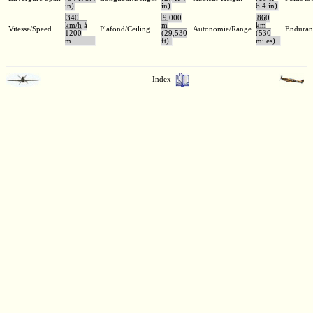
in)
in)
6.4 in)
340
9.000
860
km/h à
m
km
Vitesse/Speed
Plafond/Ceiling
Autonomie/Range
Enduran
1200
(29,530
(530
m
ft)
miles)
Index