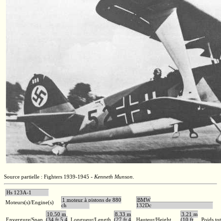
Source partielle : Fighters 1939-1945 -
Kenneth Munson
.
Hs 123A-1
1 moteur à pistons de 880
BMW
Moteurs(s)/Engine(s)
ch
132Dc
10,50 m
8,33 m
3,21 m
Envergure/Span
(34 ft 5.4
Longueur/Length
(27 ft 4
Hauteur/Height
(10 ft
Poids to