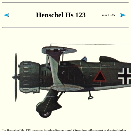
Henschel Hs 123
mai 1935
Le Henschel
Hs 123,
premier bombardier en piqué
(
Sturzkampfflugzeug
)
et dernier biplan