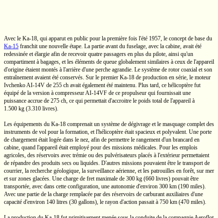
Avec le
Ka-18,
qui apparut en public pour la première fois l'été 1957, le concept de base du
Ka-15
franchit une nouvelle étape. La partie avant du fuselage, avec la cabine, avait été
redessinée et élargie afin de recevoir quatre passagers en plus du pilote, ainsi qu'un
compartiment à bagages, et les éléments de queue globalement similaires à ceux de l'appareil
d'origine étaient montés à l'arrière d'une perche agrandie. Le système de rotor coaxial et son
entraînement avaient été conservés. Sur le premier
Ka-18
de production en série, le moteur
Ivchenko
AI-14V
de
255 ch
avait également été maintenu. Plus tard, ce hélicoptère fut
équipé de la version à compresseur
AI-14VF
de ce propulseur qui fournissait une
puissance accrue de
275 ch,
ce qui permettait d'accroitre le poids total de l'appareil à
1.500 kg
(3.310 livres).
Les équipements du
Ka-18
comprenait un système de dégivrage et le masquage complet des
instruments de vol pour la formation, et l'hélicoptère était spacieux et polyvalent. Une porte
de chargement était logée dans le nez, afin de permettre le rangement d'un brancard en
cabine, quand l'appareil était employé pour des missions médicales. Pour les emplois
agricoles, des réservoirs avec trémie ou des pulvérisateurs placés à l'extérieur permettaient
de répandre des produits secs ou liquides. D'autres missions pouvaient être le transport de
courrier, la recherche géologique, la surveillance aérienne, et les patrouilles en forêt, sur mer
et sur zones glacées. Une charge de fret maximale de
300 kg
(660 livres)
pouvait être
transportée, avec dans cette configuration, une autonomie d'environ
300 km
(190 miles).
Avec une partie de la charge remplacée par des réservoirs de carburant auxiliaires d'une
capacité d'environ
140 litres
(30 gallons),
le rayon d'action passait à
750 km
(470 miles).
La production du
Ka-18
fut primitivement menée sous la conduite de la compagnie Aeroflot