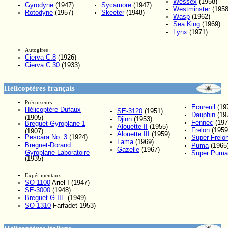
Wessex
(1958)
Gyrodyne
(1947)
Sycamore
(1947)
Westminster
(1958
Rotodyne
(1957)
Skeeter
(1948)
Wasp
(1962)
Sea King
(1969)
Lynx
(1971)
Autogires :
Cierva C.8
(1926)
Cierva C.30
(1933)
Hélicoptères français
Précurseurs :
Ecureuil
(19
Hélicoptère Dufaux
SE-3120
(1951)
Dauphin
(19
(1905)
Djinn
(1953)
Fennec
(197
Breguet Gyroplane 1
Alouette II
(1955)
Frelon
(1959
(1907)
Alouette III
(1959)
Pescara No. 3
(1924)
Super Frelo
Lama
(1969)
Breguet-Dorand
Puma
(1965
Gazelle
(1967)
Gyroplane Laboratoire
Super Puma
(1935)
Expérimentaux :
SO-1100
Ariel I (1947)
SE-3000
(1948)
Breguet G.IIE
(1949)
SO-1310
Farfadet 1953)