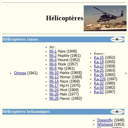
Hélicoptères
Hélicoptères russes
Mil :
Mi-1
Hare (1948)
Kamov :
Mi-2
Hoplite (1961)
Ka-15
(1952)
Mi-4
Hound (1952)
Ka-18
(1955)
Mi-6
Hook (1957)
Ka-22
(1959)
Mi-8
Hip (1961)
Ka-25
(1963)
Mi-10
Harke (1960[)
Omega
(1941)
Ka-26
(1965)
Mi-12
Homer (1968)
Ka-226
(1997)
Mi-14
Haze (1969)
Ka-32
(1980)
Mi-17
Hip-H (1975)
Ka-50
(1982)
Mi-24
Hind (1969)
Ka-52
(1997)
Mi-26
Halo (1977)
Mi-28
Havoc (1982)
Hélicoptères britanniques
Dragonfly
(1948)
Whirlwind
(1953)