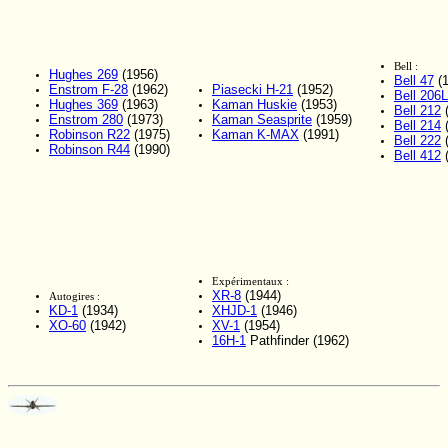
Bell :
Hughes 269
(1956)
Bell 47
(1
Enstrom F-28
(1962)
Piasecki H-21
(1952)
Bell 206L
Hughes 369
(1963)
Kaman Huskie
(1953)
Bell 212
(
Enstrom 280
(1973)
Kaman Seasprite
(1959)
Bell 214
(
Robinson R22
(1975)
Kaman K-MAX
(1991)
Bell 222
(
Robinson R44
(1990)
Bell 412
(
Expérimentaux :
XR-8
(1944)
Autogires :
KD-1
(1934)
XHJD-1
(1946)
XO-60
(1942)
XV-1
(1954)
16H-1
Pathfinder (1962)