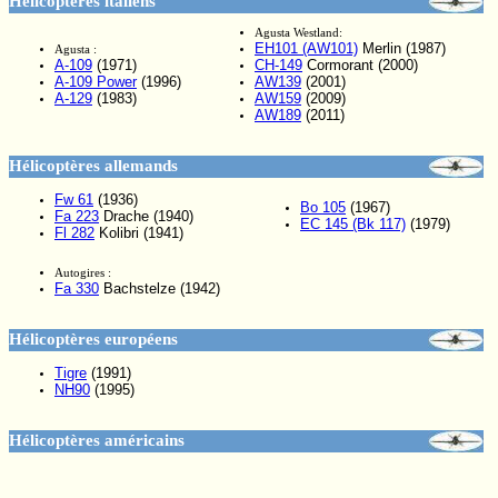
Hélicoptères italiens
Agusta Westland:
EH101 (AW101)
Merlin (1987)
Agusta :
A-109
(1971)
CH-149
Cormorant (2000)
A-109 Power
(1996)
AW139
(2001)
A-129
(1983)
AW159
(2009)
AW189
(2011)
Hélicoptères allemands
Fw 61
(1936)
Bo 105
(1967)
Fa 223
Drache (1940)
EC 145 (Bk 117)
(1979)
Fl 282
Kolibri (1941)
Autogires :
Fa 330
Bachstelze (1942)
Hélicoptères européens
Tigre
(1991)
NH90
(1995)
Hélicoptères américains