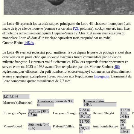
Le
Loire 46
reprenait les caractéristiques principales du
Loire 43,
chasseur monoplace à aile
haute de type aile de mouette (comme sur certains
PZL
polonais), cockpit ouvert, train fixe
et moteur à refroidissement liquide
Hispano-Suiza
12 Xbrs.
Cet avion avait été suivi du
monoplace
Loire 45
doté d'un fuselage équivalent mais propulsé par un radial
Gnome-Rhône
14Kds
.
Le
Loire 46
avait été redessiné pour améliorer la vue depuis le poste de pilotage et c'est dans
cette version de production que soixante machines furent commandées par l'Aviation
militaire française. Le premier vol fut effectué en 1934, ces appareils furent brièvement en
service entre
mi-1935
et 1938 avant d'être remplacées par des
Morane-Saulnier
406
légèrement plus efficaces. Un petit nombre fut encore employé comme avion d'entraînement
avancé et quelques exemplaires furent vendues aux Républicains
Espagnols
. L'armement du
Loire comprenait quatre mitrailleuses de
7,7 mm.
LOIRE 46
1 moteur à pistons de 930
Gnome-Rhône
Moteurs(s)/Engine(s)
ch
14Kfs
7,88 m
4,13 m
11,83 m (38 ft
Envergure/Span
Longueur/Length
(25 ft
Hauteur/Height
(13 ft
P
9.7 in)
10.2 in)
6.6 in)
11.750
750
390 km/h (240
m
km
Vitesse/Speed
Plafond/Ceiling
Autonomie/Range
E
mph)
(38,550
(470
ft)
miles)