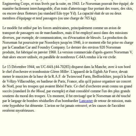
Engineering Corps, et tous livrés par la suite, en 1943. Le Norseman pouvait être équipé, de
manière facilement interchangeable, d'un train d'atterrissage fixe portant des roues, des skis,
ou encore deux flotteurs (au standard Edo
type Yd).
La capacité était de un ou deux
membres d'équipage et neuf passagers (ou une charge de
765 kg).
Le modèle fut utilisé par les forces américaines, principalement comme un avion de
transport de passagers ou de marchandises, mais il fut employé aussi dans des missions
diverses, par exemple, de communication, ou d'évacuation de blessés. La production du
Norseman fut poursuivie par Noorduyn jusqu'en 1946, à ce moment elle fut prise en charge
par la Canadian Car and Foundry Company. Le dernier des environ 920 Norseman
produits, fut fabriqué en janvier 1960. La version commerciale
d'après-guerre
Norseman V,
était alors encore utilisée, en parallèle de nombreux
C-64A
rendus à la vie civile.
Le 15 Décembre 1944, un
UC-64A
(44-70285)
disparut dans la Manche, avec à son bord
le chef d'orchestre et tromboniste
Glenn Miller
.
L'appareil de la Eighth Air Force, devait
mener le musicien de la base de la
R.A.F.
de Twinwood Farm, Bedfordshire, jusqu'à la base
de Vélizy-Villacoublay, en banlieue de Paris, France, afin qu'il puisse organiser un concert
de Noël, pour les troupes qui avaient libéré Paris. Ce chef d'orchestre avait connu un grand
succès (standard
In the Mood
,
par exemple) et était considéré comme l'un des plus grands
soutiens du moral des troupes. Un moment, il fut envisagé que le Norseman ait été touché
par le largage de bombes résiduelles d'un bombardier
Lancaster
de retour de mission, mais
cette hypothèse fut démentie. L'avion ne fut jamais retrouvé, et les causes de l'accident
restèrent mystérieuses.