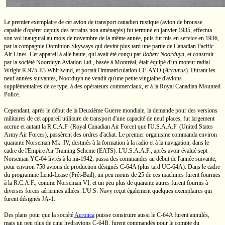
Le premier exemplaire de cet avion de transport canadien rustique (avion de brousse
capable d'opérer depuis des terrains non aménagés) fut terminé en janvier 1935, effectua
son vol inaugural au mois de novembre de la même année, puis fut mis en service en 1936,
par la compagnie Dominion Skyways qui devint plus tard une partie de Canadian Pacific
Air Lines. Cet appareil à aile haute, qui avait été conçu par
Robert Noorduyn
,
et construit
par la société Noorduyn
Aviation Ltd.,
basée à Montréal, était équipé d'un moteur radial
Wright
R-975-E3
Whirlwind, et portait l'immatriculation
CF-AYO
(
Arcturus
).
Durant les
neuf années suivantes, Noorduyn ne vendit qu'une petite vingtaine d'avions
supplémentaires de ce type, à des opérateurs commerciaux, et à la Royal Canadian Mounted
Police.
Cependant, après le début de la Deuxième Guerre mondiale, la demande pour des versions
militaires de cet appareil utilitaire de transport d'une capacité de neuf places, fut largement
accrue et autant la
R.C.A.F.
(Royal Canadian Air Force) que
l'U.S.A.A.F.
(United States
Army Air Forces), passèrent des ordres d'achat. Le premier organisme commanda environ
quarante
Norseman Mk. IV,
destinés à la formation à la radio et à la navigation, dans le
cadre de l'Empire Air Training Scheme
(EATS).
L'U.S.A.A.F.,
après avoir évalué sept
Norseman
YC-64
livrés à la
mi-1942,
passa des commandes au début de l'année suivante,
pour environ 750 avions de production désignés
C-64A
(plus tard
UC-64A).
Dans le cadre
du programme
Lend-Lease
(Prêt-Bail),
un peu moins de 25 de ces machines furent fournies
à la
R.C.A.F.
, comme
Norseman VI,
et un peu plus de quarante autres furent fournis à
diverses forces aériennes alliées.
L'U.S.
Navy reçut également quelques exemplaires qui
furent désignés JA-1.
Des plans pour que la société
Aeronca
puisse construire aussi le
C-64A
furent annulés,
mais un peu plus de cing hydravions
C-64B,
furent commandés pour le compte du