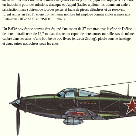
en Indochine pour des missions d'attaque et d'appui (faciles à piloter, ils donnèrent entière
satisfaction mais subirent de lourdes pertes et faute de pièces détachées et de réserves,
furent retirés en 1951), et environ le même nombre fut employé comme cibles armées aux
Etats-Unis
(RP-63A/C
et
RP-63G,
Pinball).
Un
P-63A
soviétique pouvait être équipé d'un canon de
37 mm
tirant par le cône de l'hélice,
de deux mitrailleuses de
12,7 mm
au-dessus
du capot, de deux autres mitrailleuses de même
calibre dans les ailes, d'une bombe de
500 livres
(environ
230 kg),
placée sous le fuselage
et deux autres accrochées sous les ailes.