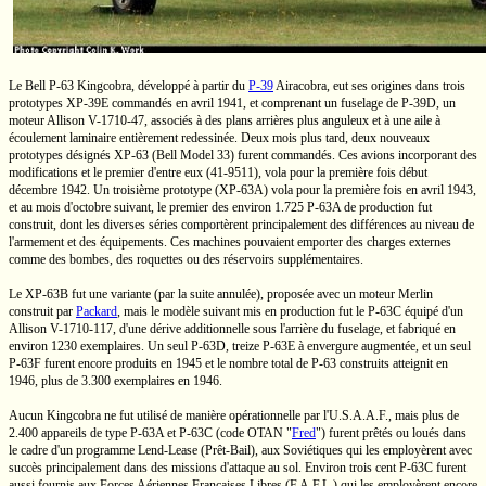
Le Bell
P-63
Kingcobra, développé à partir du
P-39
Airacobra, eut ses origines dans trois
prototypes
XP-39E
commandés en avril 1941, et comprenant un fuselage de
P-39D,
un
moteur Allison
V-1710-47
, associés à des plans arrières plus anguleux et à une aile à
écoulement laminaire entièrement redessinée. Deux mois plus tard, deux nouveaux
prototypes désignés
XP-63
(Bell
Model 33)
furent commandés. Ces avions incorporant des
modifications et le premier
d'entre eux
(41-9511),
vola pour la première fois début
décembre 1942. Un troisième prototype
(XP-63A)
vola pour la première fois en avril 1943,
et au mois d'octobre suivant, le premier des environ
1.725
P-63A
de production fut
construit, dont les diverses séries comportèrent principalement des différences au niveau de
l'armement et des équipements. Ces machines pouvaient emporter des charges externes
comme des bombes, des roquettes ou des réservoirs supplémentaires.
Le
XP-63B
fut une variante (par la suite annulée), proposée avec un moteur Merlin
construit par
Packard
, mais le modèle suivant mis en production fut le
P-63C
équipé d'un
Allison
V-1710-117,
d'une dérive additionnelle sous l'arrière du fuselage, et fabriqué en
environ 1230 exemplaires. Un seul
P-63D,
treize
P-63E
à envergure augmentée, et un seul
P-63F
furent encore produits en 1945 et le nombre total de
P-63
construits atteignit en
1946, plus de
3.300
exemplaires en 1946.
Aucun Kingcobra ne fut utilisé de manière opérationnelle par
l'U.S.A.A.F.,
mais plus de
2.400
appareils de type
P-63A
et
P-63C
(code OTAN
"
Fred
")
furent prêtés ou loués dans
le cadre d'un programme
Lend-Lease
(Prêt-Bail),
aux Soviétiques qui les employèrent avec
succès principalement dans des missions d'attaque au sol. Environ trois cent
P-63C
furent
aussi fournis aux Forces Aériennes Françaises Libres
(F.A.F.L.)
qui les employèrent encore