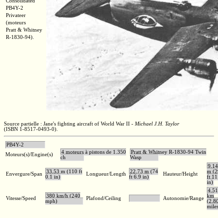
Consolidated
PB4Y-2
Privateer
(moteurs
Pratt & Whitney
R-1830-94).
Source partielle : Jane's fighting aircraft of World War II -
Michael J.H. Taylor
(ISBN 1-8517-0493-0).
PB4Y-2
4 moteurs à pistons de 1.350
Pratt & Whitney R-1830-94 Twin
Moteurs(s)/Engine(s)
ch
Wasp
9,14
33,53 m (110 ft
22,73 m (74
m (2
Envergure/Span
Longueur/Length
Hauteur/Height
0.1 in)
ft 6.9 in)
ft 11
in)
4.5
380 km/h (240
km
Vitesse/Speed
Plafond/Ceiling
Autonomie/Range
mph)
(2,8
mile