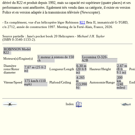
dérivé du R22 et produit depuis 1992, mais sa capacité est supérieure (quatre places) et ses
performances sont améliorées. Egalement très vendu dans sa catégorie, il existe en version
Police et en version adaptée à la transmission télévisée (Newscopter).
- En complément, vue d'un hélicoptère léger Robinson
R22
Beta II,
immatriculé
G-TGRD,
c/n 2712,
année de construction 1997. Meeting de la
Ferté-Alais,
France, 2026.
Source partielle : Jane's pocket book 20 Helicopters -
Michael J.H. Taylor
(ISBN 0-3540-1133-2)
.
ROBINSON Model
R22
1 moteur à pistons de 150
Lycoming O-320-
Moteurs(s)/Engine(s)
ch
A2B
Diamètre
6,30 m
2,67 m
7,67 m (25 ft 2
rotor/Rotor
Longueur/Length
(20 ft 8
Hauteur/Height
(8 ft
Poid
in)
diameter
in)
9.1 in)
4.265
390
175 km/h (110
m
km
Vitesse/Speed
Plafond/Ceiling
Autonomie/Range
End
mph)
(13,990
(240
ft)
miles)
Index