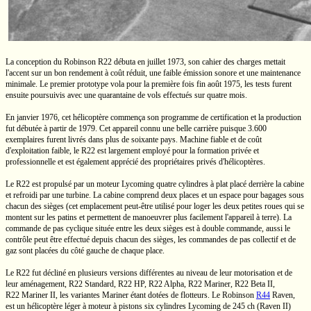
La conception du Robinson R22 débuta en juillet 1973, son cahier des charges mettait
l'accent sur un bon rendement à coût réduit, une faible émission sonore et une maintenance
minimale. Le premier prototype vola pour la première fois fin août 1975, les tests furent
ensuite poursuivis avec une quarantaine de vols effectués sur quatre mois.
En janvier 1976, cet hélicoptère commença son programme de certification et la production
fut débutée à partir de 1979. Cet appareil connu une belle carrière puisque
3.600
exemplaires furent livrés dans plus de soixante pays. Machine fiable et de coût
d'exploitation faible, le R22 est largement employé pour la formation privée et
professionnelle et est également apprécié des propriétaires privés d'hélicoptères.
Le R22 est propulsé par un moteur Lycoming quatre cylindres à plat placé derrière la cabine
et refroidi par une turbine. La cabine comprend deux places et un espace pour bagages sous
chacun des sièges (cet emplacement peut-être utilisé pour loger les deux petites roues qui se
montent sur les patins et permettent de manoeuvrer plus facilement l'appareil à terre). La
commande de pas cyclique située entre les deux sièges est à double commande, aussi le
contrôle peut être effectué depuis chacun des sièges, les commandes de pas collectif et de
gaz sont placées du côté gauche de chaque place.
Le R22 fut décliné en plusieurs versions différentes au niveau de leur motorisation et de
leur aménagement,
R22 Standard,
R22 HP,
R22 Alpha,
R22 Mariner,
R22 Beta II,
R22 Mariner II,
les variantes Mariner étant dotées de flotteurs. Le Robinson
R44
Raven,
est un hélicoptère léger à moteur à pistons six cylindres Lycoming de
245 ch
(Raven II)