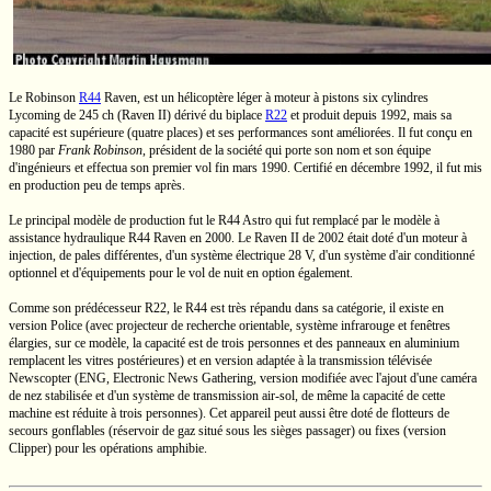
Le Robinson
R44
Raven,
est un hélicoptère léger à moteur à pistons six cylindres
Lycoming de
245 ch
(Raven II)
dérivé du biplace
R22
et produit depuis 1992, mais sa
capacité est supérieure (quatre places) et ses performances sont améliorées. Il fut conçu en
1980 par
Frank Robinson
, président de la société qui porte son nom et son équipe
d'ingénieurs et effectua son premier vol fin mars 1990. Certifié en décembre 1992, il fut mis
en production peu de temps après.
Le principal modèle de production fut le R44 Astro qui fut remplacé par le modèle à
assistance hydraulique R44 Raven en 2000. Le
Raven II
de 2002 était doté d'un moteur à
injection, de pales différentes, d'un système électrique
28 V
, d'un système d'air conditionné
optionnel et d'équipements pour le vol de nuit en option également.
Comme son prédécesseur R22, le R44 est très répandu dans sa catégorie, il existe en
version Police (avec projecteur de recherche orientable, système infrarouge et fenêtres
élargies, sur ce modèle, la capacité est de trois personnes et des panneaux en aluminium
remplacent les vitres postérieures) et en version adaptée à la transmission télévisée
Newscopter (ENG, Electronic News Gathering, version modifiée avec l'ajout d'une caméra
de nez stabilisée et d'un système de transmission
air-sol,
de même la capacité de cette
machine est réduite à trois personnes). Cet appareil peut aussi être doté de flotteurs de
secours gonflables (réservoir de gaz situé sous les sièges passager) ou fixes (version
Clipper) pour les opérations amphibie.