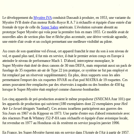
Le développement du
Mystère IVA
conduisit Dassault à produire, en 1953, une variante du
Mystère IVB
dotée d'un moteur
Rolls-Royce
R.A.7
à réchauffe et équipée d'une entrée d'air
frontale de type de celle du
Super Sabre
américain. L'évolution suivante aboutit au
prototype
Super Mystère
qui vola pour la première fois en mars 1955. Ce modèle avait de
nouvelles ailes de section plus fine et flèche plus accentuée, une dérive verticale agrandie,
une entrée d'air ovale et un cockpit permettant une meilleure visibilité au pilote.
Au cours de son quatrième vol d'essai, cet appareil franchit le mur du son à son niveau de
vol, et quand plus tard, il fut mis en service, il était le premier avion conçu en Europe à
atteindre le niveau de performance
Mach 1.
D'abord, intercepteur monoplace, le
Super Mystère
était doté de deux canons de
30 mm
DEFA, mais emportait aussi un pack de
fuselage de 35 roquettes
air-air
de
Type 22
(en pratique, ce système ne fut pas employé et
fut remplacé par un réservoir supplémentaire). En plus, deux supports sous les ailes
permettaient l'emport des six roquettes HVAR ou d'un pod MATRA de 19 roquettes. Ces
armes pouvaient être remplacées par des réservoirs à napalm ou des bombes de
450 kg
lorsque le
Super-Mystère
était employé comme
chasseur-bombardier.
Les cinq appareils de
pré-production
avaient le même propulseur (SNECMA
Atar 101)
que
les appareils de production qui suivirent (180 exemplaires dont 22 exemplaires pour
Heil
Avir Le Israel
désignés 'Sambad'). Ces avions israéliens participèrent aux guerres des
Six-Jours
en 1967 et du Kippour en 1973. Une partie
d'entre eux
d'abord remotorisée avec
des réacteurs
Pratt & Whitney
J52-P-8A
sans réchauffe et équipée d'une avionique locale,
fut revendue en 1977 au Honduras où ils restèrent en service jusqu'en janvier 1996.
En France, les
Super-Mystère
furent mis en service dans l'Armée de l'Air à partir de 1957.