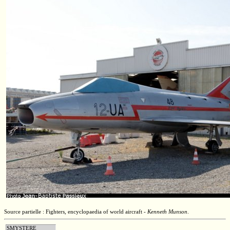
Source partielle : Fighters, encyclopaedia of world aircraft -
Kenneth Munson
.
SMYSTERE