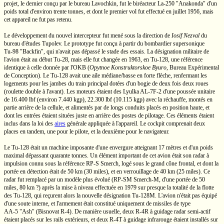
projet, le dernier conçu par le bureau Lavochkin, fut le biréacteur
La-250
"Anakonda"
d'un
poids total d'environ trente tonnes, et dont le premier vol fut effectué en juillet 1956, mais
cet appareil ne fut pas retenu.
Le développement du nouvel intercepteur fut mené sous la direction de
Iosif Nezval
du
bureau d'études Tupolev. Le prototype fut conçu à partir du bombardier supersonique
Tu-98
"Backfin",
qui n'avait pas dépassé le stade des essais. La désignation militaire de
l'avion était au début Tu-28, mais elle fut changée en 1963, en
Tu-128,
une référence
identique à celle donnée par l'OKB
(
Opytnoe Konstruktorskoe Byuro
,
Bureau Expérimental
de Conception). Le
Tu-128
avait une aile
médiane/basse
en forte flèche, renfermant les
logements pour les jambes du train principal dotées d'un bogie de deux fois deux roues
(roulette double à l'avant). Les moteurs étaient des Lyulka
AL-7F-2
d'une poussée unitaire
de
16.400 lbf
(environ
7.440 kgp),
22.300 lbf
(10.115 kgp)
avec la réchauffe, montés en
partie arrière de la cellule, et alimentés par de longs conduits placés en position haute, et
dont les entrées étaient situées juste en arrière des postes de pilotage. Ces éléments étaient
inclus dans la loi des
aires
générale appliquée à l'appareil. Le cockpit comprenait deux
places en tandem, une pour le pilote, et la deuxième pour le navigateur.
Le
Tu-128
était un machine imposante d'une envergure atteignant
17 mètres
et d'un poids
maximal dépassant quarante tonnes. Un élément important de cet avion était son radar à
impulsion connu sous la référence RP-S Smerch, logé sous le grand cône frontal, et dont la
portée en détection était de
50 km
(30 miles),
et en verrouillage de
40 km
(25 miles).
Ce
radar fut remplacé par un modèle plus évolué (RP-SM Smerch-M, d'une portée de 50
miles, 80 km ?) après la mise à niveau effectuée en 1979 sur presque la totalité de la flotte
des
Tu-128,
qui reçurent alors la nouvelle désignation
Tu-128M.
L'avion n'était pas équipé
d'une soute interne, et l'armement était constitué uniquement de missiles de type
AA-5 "Ash"
(Bisnovat
R-4).
De manière usuelle, deux
R-4R
à guidage radar semi-actif
étaient placés sur les rails extérieurs, et deux
R-4T
à guidage infrarouge étaient installés sur