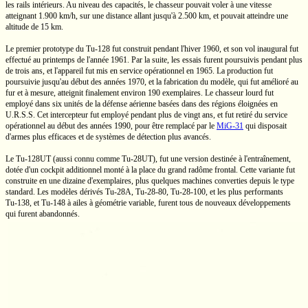
les rails intérieurs. Au niveau des capacités, le chasseur pouvait voler à une vitesse
atteignant
1.900 km/h,
sur une distance allant jusqu'à
2.500 km,
et pouvait atteindre une
altitude de
15 km.
Le premier prototype du
Tu-128
fut construit pendant l'hiver 1960, et son vol inaugural fut
effectué au printemps de l'année 1961. Par la suite, les essais furent poursuivis pendant plus
de trois ans, et l'appareil fut mis en service opérationnel en 1965. La production fut
poursuivie jusqu'au début des années 1970, et la fabrication du modèle, qui fut amélioré au
fur et à mesure, atteignit finalement environ 190 exemplaires. Le chasseur lourd fut
employé dans six unités de la défense aérienne basées dans des régions éloignées en
U.R.S.S.
Cet intercepteur fut employé pendant plus de vingt ans, et fut retiré du service
opérationnel au début des années 1990, pour être remplacé par le
MiG-31
qui disposait
d'armes plus efficaces et de systèmes de détection plus avancés.
Le
Tu-128UT
(aussi connu comme
Tu-28UT),
fut une version destinée à l'entraînement,
dotée d'un cockpit additionnel monté à la place du grand radôme frontal. Cette variante fut
construite en une dizaine d'exemplaires, plus quelques machines converties depuis le type
standard. Les modèles dérivés
Tu-28A,
Tu-28-80,
Tu-28-100,
et les plus performants
Tu-138,
et
Tu-148
à ailes à géométrie variable, furent tous de nouveaux développements
qui furent abandonnés.