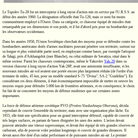
Le Tupolev
Tu-28
fut un intercepteur à long rayon d'action mis en service par
l'U.R.S.S.
au
début des années 1960. La désignation officielle était
Tu-128,
mais ce nom fut moins
communément employé à l'Ouest. Dans sa catégorie, ce chasseur équipé de missiles était
remarquable par ses dimensions et son poids, et il fut d'abord pris pour un bombardier par
les observateurs occidentaux.
Dans les années 1950,
l'Union Soviétique
cherchait des moyens pour se défendre contre les
bombardiers américains dotés d'armes nucléaires pouvant pénétrer son territoire, surtout sur
sa longue et plus vulnérable partie nord, en employant comme bases, par exemple l'aéroport
de Talagi, près d'Arkhangelsk (mer Blanche), ou celui militaire de Savatiya, situé dans le
même secteur. Parmi les chasseurs contemporains, même le Yakovlev
Yak-28
dans sa
version chasseur à long rayon d'action
Yak-28P,
avait une autonomie insuffisante, et les
nouveaux missiles
air-sol
avaient une portée encore plus largement réduite (de l'ordre d'un
trentaine de miles,
45 km,
pour un modèle standard
S-75
"Dvina",
SA-2
"Guideline").
En
considérant ces deux éléments, il était économiquement impossible de mettre en oeuvre les
moyens requis pour défendre
5.000 km
de frontières aériennes, et en conséquence, le choix
fut fait de ne concentrer les moyens de défense modernes que sur certaines zones
importantes.
La force de défense aérienne soviétique
PVO
(
Protivo-Vozdushnaya Oborona
),
décida
cependant de couvrir l'ensemble du territoire, mais avec une organisation plus lâche. En
1955, elle émit une spécification pour un grand intercepteur défensif, capable de couvrir de
très larges surfaces, en partant de bases éloignées les unes des autres. L'avion devait
pouvoir atteindre une vitesse supersonique, et devait être équipé de très grandes réserves en
carburant, afin de pouvoir voler pendant longtemps et couvrir de grandes distances. Il
devait aussi être doté d'un radar performant et de puissants missiles
air-air.
Le premier