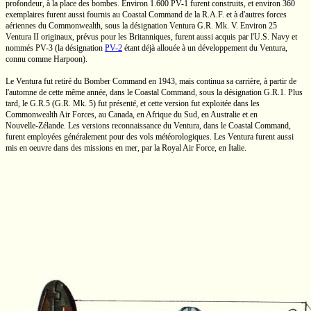
profondeur, à la place des bombes. Environ 1.600
PV-1
furent construits, et environ 360
exemplaires furent aussi fournis au Coastal Command de la
R.A.F.
et à d'autres forces
aériennes du Commonwealth, sous la désignation Ventura
G.R.
Mk. V.
Environ 25
Ventura II
originaux, prévus pour les Britanniques, furent aussi acquis par
l'U.S.
Navy et
nommés
PV-3
(la désignation
PV-2
étant déjà allouée à un développement du Ventura,
connu comme Harpoon).
Le Ventura fut retiré du Bomber Command en 1943, mais continua sa carrière, à partir de
l'automne de cette même année, dans le Coastal Command, sous la désignation
G.R.1.
Plus
tard, le
G.R.5
(G.R. Mk. 5)
fut présenté, et cette version fut exploitée dans les
Commonwealth Air Forces, au Canada, en
Afrique du Sud,
en Australie et en
Nouvelle-Zélande.
Les versions reconnaissance du Ventura, dans le Coastal Command,
furent employées généralement pour des vols météorologiques. Les Ventura furent aussi
mis en oeuvre dans des missions en mer, par la Royal Air Force, en Italie.