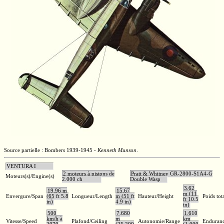
Source partielle : Bombers 1939-1945 -
Kenneth Munson
.
VENTURA I
2 moteurs à pistons de
Pratt & Whitney GR-2800-S1A4-G
Moteurs(s)/Engine(s)
2.000 ch
Double Wasp
3,62
19,96 m
15,67
m (11
Envergure/Span
(65 ft 5.8
Longueur/Length
m (51 ft
Hauteur/Height
Poids tot
ft 10.5
in)
4.9 in)
in)
500
7.680
1.610
km/h à
m
km
Vitesse/Speed
Plafond/Ceiling
Autonomie/Range
Enduran