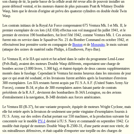
son champ de tir, la partie basse de la cellule avait été revue afin de pouvoir installer un
poste défensif ventral, et les moteurs étaient de plus puissants
Pratt & Whitney
Double
Wasp, bien que le dessin d'origine ait prévu des quatorze cylindres en double étoile Twin
Wasp.
Les contrats initiaux de la Royal Air Force comprenaient 675 Ventura
Mk. I
et
Mk. II,
le
premier exemplaire de ces lots
(AE 658)
effectua son vol inaugural fin juillet 1941, et le
premier de environ 190 bombardiers, fut livré l'été 1942, comme Ventura
Mk. I.
Ces avions
furent mis en service dans le
Squadron
No. 21
du Bomber Command en octobre 1942, et
effectuèrent leur première sortie en compagnie de
Boston
et de
Mosquito
, le mois suivant
(attaque des usines de matériel radio Philips, à Eindhoven,
Pays-Bas).
Le
Ventura II,
et le IIA qui suivit et fut acheté dans le cadre du programme
Lend-Lease
(Prêt-Bail),
avaient des moteurs Double Wasp différents, emportaient une charge de
bombes accrue
(3.000 livres,
1.360 kg),
et étaient équipés de deux canons supplémentaires
montés dans le fuselage. Cependant le Ventura fut moins heureux dans les missions de jour
que ce qui avait été souhaité, et les livraisons furent arrêtées après la fourniture d'environ
300 exemplaires. Les IIA restants furent acquis par
l'U.S.A.A.F.
(United States Army Air
Forces), comme
B-34,
et plus de 300 exemplaires autres faisant partie de contrats
précédents de la
R.A.F.,
devinrent des bombardiers
B-34A
Lexington, ou des avions
d'entraînement à la navigation,
B-34B
destinés aux forces américaines.
Le
Ventura III
(B-37),
fut une variante proposée, équipée de moteurs Wright Cyclone, mais
elle fut retirée après la livraison de seulement une petite vingtaine d'exemplaires fournis à
l'U.S.
Army, sur des ordres d'achat portant sur 550 machines, et la production suivante fut
concentrée sur le modèle
PV-1
destiné à
l'U.S.
Navy et commandé en septembre 1942. Ce
modèle était équipé de moteurs Double Wasp
R-2500-31,
d'une partie avant non vitrée, de
six mitrailleuses défensives, et était capable d'emporter une torpille ou des charges de