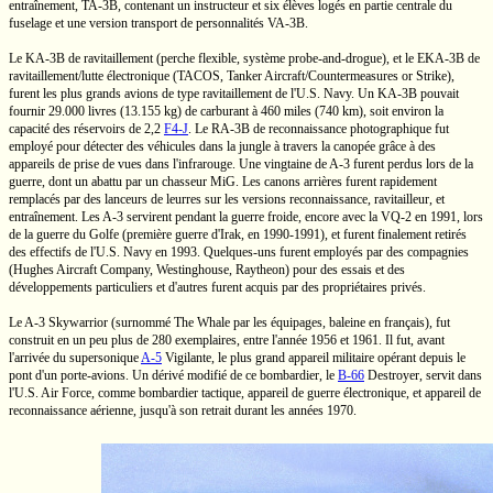
entraînement,
TA-3B,
contenant un instructeur et six élèves logés en partie centrale du
fuselage et une version transport de personnalités
VA-3B.
Le
KA-3B
de ravitaillement (perche flexible, système
probe-and-drogue),
et le
EKA-3B
de
ravitaillement/lutte électronique
(TACOS, Tanker Aircraft/Countermeasures or Strike),
furent les plus grands avions de type ravitaillement de
l'U.S.
Navy. Un
KA-3B
pouvait
fournir
29.000 livres
(13.155 kg)
de carburant à
460 miles
(740 km),
soit environ la
capacité des réservoirs de 2,2
F4-J
.
Le
RA-3B
de reconnaissance photographique fut
employé pour détecter des véhicules dans la jungle à travers la canopée grâce à des
appareils de prise de vues dans l'infrarouge. Une vingtaine de
A-3
furent perdus lors de la
guerre, dont un abattu par un chasseur MiG. Les canons arrières furent rapidement
remplacés par des lanceurs de leurres sur les versions reconnaissance, ravitailleur, et
entraînement. Les
A-3
servirent pendant la guerre froide, encore avec la
VQ-2
en 1991, lors
de la guerre du Golfe (première guerre d'Irak, en
1990-1991),
et furent finalement retirés
des effectifs de
l'U.S.
Navy en 1993.
Quelques-uns
furent employés par des compagnies
(Hughes Aircraft Company, Westinghouse, Raytheon) pour des essais et des
développements particuliers et d'autres furent acquis par des propriétaires privés.
Le
A-3
Skywarrior (surnommé The Whale par les équipages, baleine en français), fut
construit en un peu plus de 280 exemplaires, entre l'année 1956 et 1961. Il fut, avant
l'arrivée du supersonique
A-5
Vigilante, le plus grand appareil militaire opérant depuis le
pont d'un
porte-avions.
Un dérivé modifié de ce bombardier, le
B-66
Destroyer, servit dans
l'U.S.
Air Force, comme bombardier tactique, appareil de guerre électronique, et appareil de
reconnaissance aérienne, jusqu'à son retrait durant les années 1970.