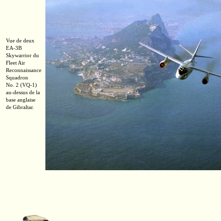
Vue de deux
EA-3B
Skywarrior du
Fleet Air
Reconnaissance
Squadron
No. 2
(VQ-1)
au-dessus
de la
base anglaise
de Gibraltar.