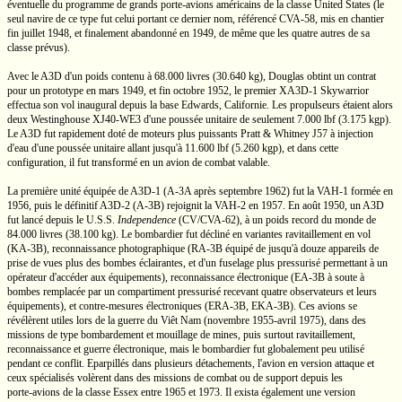
éventuelle du programme de grands
porte-avions
américains de la classe United States (le
seul navire de ce type fut celui portant ce dernier nom, référencé
CVA-58,
mis en chantier
fin juillet 1948, et finalement abandonné en 1949, de même que les quatre autres de sa
classe prévus).
Avec le A3D d'un poids contenu à
68.000 livres
(30.640 kg),
Douglas obtint un contrat
pour un prototype en mars 1949, et fin octobre 1952, le premier
XA3D-1
Skywarrior
effectua son vol inaugural depuis la base Edwards, Californie. Les propulseurs étaient alors
deux Westinghouse
XJ40-WE3
d'une poussée unitaire de seulement
7.000 lbf
(3.175 kgp).
Le A3D fut rapidement doté de moteurs plus puissants
Pratt & Whitney
J57 à injection
d'eau d'une poussée unitaire allant jusqu'à
11.600 lbf
(5.260 kgp),
et dans cette
configuration, il fut transformé en un avion de combat valable.
La première unité équipée de
A3D-1
(A-3A
après septembre 1962) fut la
VAH-1
formée en
1956, puis le définitif
A3D-2
(A-3B)
rejoignit la
VAH-2
en 1957. En août 1950, un A3D
fut lancé depuis le
U.S.S.
Independence
(CV/CVA-62),
à un poids record du monde de
84.000 livres
(38.100 kg).
Le bombardier fut décliné en variantes ravitaillement en vol
(KA-3B),
reconnaissance photographique
(RA-3B
équipé de jusqu'à douze appareils de
prise de vues plus des bombes éclairantes, et d'un fuselage plus pressurisé permettant à un
opérateur d'accéder aux équipements), reconnaissance électronique
(EA-3B
à soute à
bombes remplacée par un compartiment pressurisé recevant quatre observateurs et leurs
équipements), et
contre-mesures
électroniques
(ERA-3B,
EKA-3B).
Ces avions se
révélèrent utiles lors de la guerre du
Viêt Nam
(novembre 1955-avril 1975),
dans des
missions de type bombardement et mouillage de mines, puis surtout ravitaillement,
reconnaissance et guerre électronique, mais le bombardier fut globalement peu utilisé
pendant ce conflit. Eparpillés dans plusieurs détachements, l'avion en version attaque et
ceux spécialisés volèrent dans des missions de combat ou de support depuis les
porte-avions
de la classe Essex entre 1965 et 1973. Il exista également une version