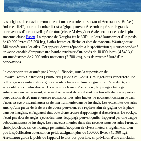
Les origines de cet avion remontaient à une demande du Bureau of Aeronautics (BuAer)
émise en 1947, pour un bombardier stratégique pouvant être embarqué sur de grands
porte-avions
d'une nouvelle génération (classe Midway), et également sur ceux de la plus
ancienne classe
Essex
. La réponse de Douglas fut le A3D, un lourd bombardier d'un poids
de
60.000 livres
(27.200 kg),
à ailes hautes en flèche, et doté de réacteurs Westinghouse
J40 montés sous les ailes. Cet appareil devait répondre à la spécification qui correspondait à
un avion capable d'emporter une bombe nucléaire d'un poids de
10.000 livres
(4.540 kg)
sur une distance de
2.000 miles
nautiques
(3.700 km),
puis de revenir à bord d'un
porte-avions.
La conception fut assurée par
Harry A. Nichols
,
sous la supervision de
Edward Henry Heinemann
(1908-1991)
et de
Leo Devlin
.
Ces ingénieurs concurrent une
cellule agencée autour d'une grande soute à bombes d'une longueur de
15 pieds
(4,60 m)
accessible en vol afin d'armer les armes nucléaires. Autrement, l'équipage était logé
entièrement en partie avant, et le seul armement défensif était une tourelle de queue portant
deux canons de
20 mm
et opérée à distance. Les ailes hautes ne pouvaient contenir le train
d'atterrissage principal, aussi ce dernier fut monté dans le fuselage. Les extrémités des ailes
ainsi qu'une partie de la dérive de queue pouvaient être repliées afin de gagner de la place
dans les hangars, et l'appareil était doté d'une crosse d'appontage et d'aérofreins. Le cockpit
n'était pas doté de sièges éjectables, mais l'équipage pouvait quitter l'appareil par une trappe
débouchant sous le fuselage. Les réacteurs montés dans des nacelles sous les ailes furent un
choix judicieux, car ce montage permettait l'adoption de divers moteurs. Egalement, bien
que la spécification autorisait un poids atteignant plus de
100.000 livres
(45.360 kg),
Heinemann
garda le poids de l'appareil le plus bas possible, en prévision d'une annulation