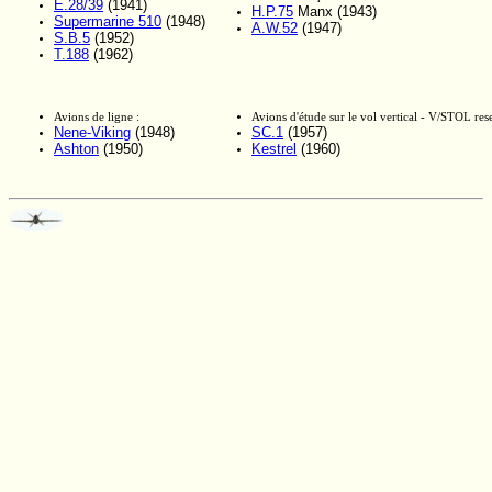
E.28/39
(1941)
H.P.75
Manx (1943)
Supermarine 510
(1948)
A.W.52
(1947)
S.B.5
(1952)
T.188
(1962)
Avions de ligne :
Avions d'étude sur le vol vertical - V/STOL rese
Nene-Viking
(1948)
SC.1
(1957)
Ashton
(1950)
Kestrel
(1960)