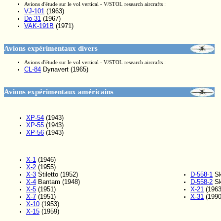
Avions d'étude sur le vol vertical - V/STOL research aircrafts :
VJ-101
(1963)
Do-31
(1967)
VAK-191B
(1971)
Avions expérimentaux divers
Avions d'étude sur le vol vertical - V/STOL research aircrafts :
CL-84
Dynavert (1965)
Avions expérimentaux américains
XP-54
(1943)
XP-55
(1943)
XP-56
(1943)
X-1
(1946)
X-2
(1955)
X-3
Stiletto (1952)
D-558-1
Sk
X-4
Bantam (1948)
D-558-2
Sk
X-5
(1951)
X-21
(1963
X-7
(1951)
X-31
(1990
X-10
(1953)
X-15
(1959)