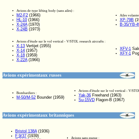
Avions de type lifting body (sans ailes) :
M2-F2
(1966)
Ailes volante
HL-10
(1966)
XP-79B
(1
X-24A
(1970)
B-35/YB-4
X-24B
(1973)
Avions d'étude sur le vol vertical - V/STOL research aircrafts :
X-13
Vertijet (1955)
XFV-1
Sal
X-14
(1957)
XFY-1
Pog
X-18
(1959)
X-22A
(1966)
Avions expérimentaux russes
Avions d'étude sur le vol vertical - V/STOL
Bombardiers :
Yak-36
Freehand (1963)
M-50/M-52
Bounder (1959)
Su-15VD
Flagon-B (1967)
Avions expérimentaux britanniques
Bristol 138A
(1936)
F.9/37
(1939)
Avions sans queue :