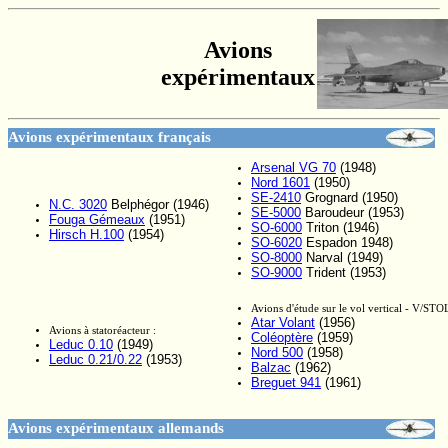
Avions
expérimentaux
Avions expérimentaux français
Arsenal VG 70
(1948)
Nord 1601
(1950)
SE-2410
Grognard (1950)
N.C. 3020
Belphégor (1946)
SE-5000
Baroudeur (1953)
Fouga Gémeaux
(1951)
SO-6000
Triton (1946)
Hirsch H.100
(1954)
SO-6020
Espadon 1948)
SO-8000
Narval (1949)
SO-9000
Trident (1953)
Avions d'étude sur le vol vertical - V/STOL
Atar Volant
(1956)
Avions à statoréacteur :
Coléoptère
(1959)
Leduc 0.10
(1949)
Nord 500
(1958)
Leduc 0.21/0.22
(1953)
Balzac
(1962)
Breguet 941
(1961)
Avions expérimentaux allemands