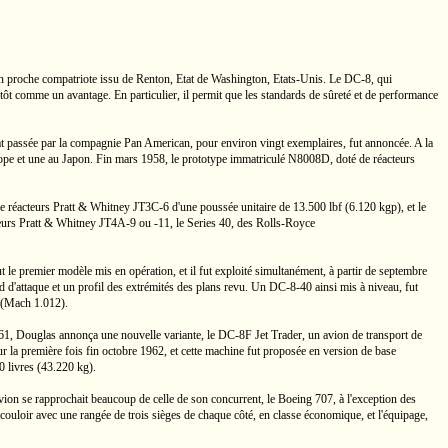
son proche compatriote issu de Renton, Etat de Washington,
Etats-Unis.
Le
DC-8,
qui
tôt comme un avantage. En particulier, il permit que les standards de sûreté et de performance
hat passée par la compagnie
Pan American,
pour environ vingt exemplaires, fut annoncée. A la
ope et une au Japon. Fin mars 1958, le prototype immatriculé
N8008D,
doté de réacteurs
e réacteurs
Pratt & Whitney
JT3C-6
d'une poussée unitaire de
13.500 lbf
(6.120 kgp),
et le
eurs
Pratt & Whitney
JT4A-9
ou
-11,
le
Series 40,
des
Rolls-Royce
t le premier modèle mis en opération, et il fut exploité simultanément, à partir de septembre
 d'attaque et un profil des extrémités des plans revu. Un
DC-8-40
ainsi mis à niveau, fut
(Mach 1.012).
1961, Douglas annonça une nouvelle variante, le
DC-8F
Jet Trader,
un avion de transport de
ur la première fois fin octobre 1962, et cette machine fut proposée en version de base
0 livres
(43.220 kg).
avion se rapprochait beaucoup de celle de son concurrent, le
Boeing 707,
à l'exception des
ocouloir avec une rangée de trois sièges de chaque côté, en classe économique, et l'équipage,