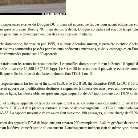
rent supérieures à celles du Douglas
DC-8,
mais cet appareil ne fut pas pour autant éclipsé par 
an après le premier
Boeing 707,
mais depuis le début, Douglas considéra cet écart de temps, plu
re gêné dans le développement, par des spécifications militaires.
hé domestique, fut prise en juin 1955, et au mois d'octobre suivant, la première intention d'ac
eçut d'autres commandes passées par plusieurs opérateurs américains, et deux compagnies en Eur
e de commandes portait sur 130 appareils.
et trois pour les routes intercontinentales. Les modèles domestiques furent le
Series 10
équipé d
ssée unitaire de
15.800 lbf
(7.170 kgp).
Le
Series 30
intercontinental pouvait recevoir des mot
is que le
Series 50
avait de réacteurs double flux
JT3D-1
ou
-3.
respectivement, fin février et fin juillet 1959, et le
DC-8-50,
fin décembre 1960. Le
DC-8-10
fu
ait apporté des modifications destinées à augmenter la finesse des ailes, avec un nouveau bord
n de ligne. La vitesse obtenue après une léger piqué, fut de
667 mph,
soit environ
1.070 km/h
du, et quelques appareils de type domestique furent aussi convertis dans ce standard. En avril 
moteurs
JT3D-3
et d'un plancher renforcé, et d'un poids total augmenté. Le
DC-8F
initial vola po
-8-55.
La capacité maximale de cet avion était d'environ 190 passagers, ou une charge de
95.28
ction des appareils
DC-8
de base, atteignit environ 290 exemplaires. L'allure générale de cette 
ée sur la dérive, caractéristique du concurrent. L'aménagement intérieur était de même type, mon