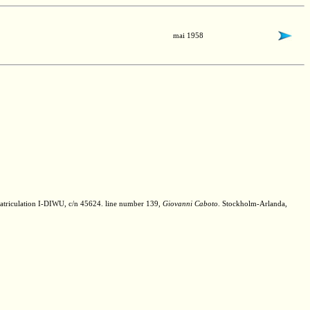
mai 1958
triculation
I-DIWU,
c/n 45624.
line number 139,
Giovanni Caboto
.
Stockholm-Arlanda,