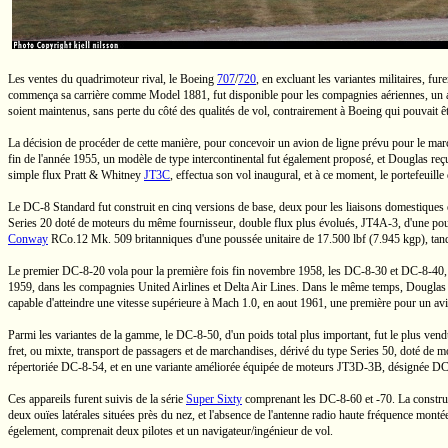
Les ventes du quadrimoteur rival, le Boeing
707
/
720
,
en excluant les variantes militaires, fu
commença sa carrière comme
Model 1881,
fut disponible pour les compagnies aériennes, un 
soient maintenus, sans perte du côté des qualités de vol, contrairement à Boeing qui pouvait êt
La décision de procéder de cette manière, pour concevoir un avion de ligne prévu pour le marc
fin de l'année 1955, un modèle de type intercontinental fut également proposé, et Douglas r
simple flux
Pratt & Whitney
JT3C
,
effectua son vol inaugural, et à ce moment, le portefeuill
Le
DC-8
Standard fut construit en cinq versions de base, deux pour les liaisons domestiques 
Series 20
doté de moteurs du même fournisseur, double flux plus évolués,
JT4A-3,
d'une pou
Conway
RCo.12 Mk. 509
britanniques d'une poussée unitaire de
17.500 lbf
(7.945 kgp),
tand
Le premier
DC-8-20
vola pour la première fois fin novembre 1958, les
DC-8-30
et
DC-8-40,
1959, dans les compagnies United Airlines et Delta Air Lines. Dans le même temps, Douglas av
capable d'atteindre une vitesse supérieure à
Mach 1.0,
en aout 1961, une première pour un avio
Parmi les variantes de la gamme, le
DC-8-50,
d'un poids total plus important, fut le plus ven
fret, ou mixte, transport de passagers et de marchandises, dérivé du type Series 50, doté de 
répertoriée
DC-8-54,
et en une variante améliorée équipée de moteurs
JT3D-3B,
désignée
DC
Ces appareils furent suivis de la série
Super Sixty
comprenant les
DC-8-60
et
-70.
La constru
deux ouïes latérales situées près du nez, et l'absence de l'antenne radio haute fréquence mont
égelement, comprenait deux pilotes et un navigateur/ingénieur de vol.