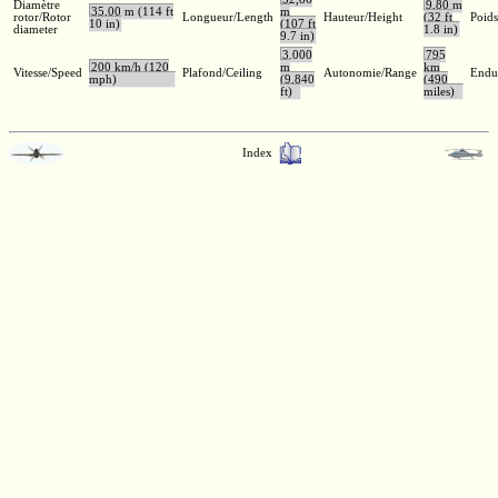
Diamètre
9,80 m
35,00 m (114 ft
m
rotor/Rotor
Longueur/Length
Hauteur/Height
(32 ft
Poids
10 in)
(107 ft
diameter
1.8 in)
9.7 in)
3.000
795
200 km/h (120
m
km
Vitesse/Speed
Plafond/Ceiling
Autonomie/Range
Endu
mph)
(9,840
(490
ft)
miles)
Index