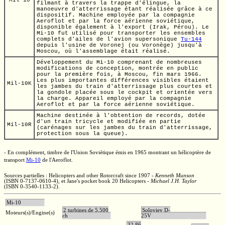
Mil-10
filmant à travers la trappe d'élingue, la
manoeuvre d'atterrissage étant réalisée grâce à ce
dispositif. Machine employée par la compagnie
Aeroflot et par la force aérienne soviétique,
disponible également à l'export (Irak, Pérou). Le
Mi-10
fut utilisé pour transporter les ensembles
complets d'ailes de l'avion supersonique
Tu-144
depuis l'usine de Voronej (ou Voronège) jusqu'à
Moscou, où l'assemblage était réalisé.
Développement du
Mi-10
comprenant de nombreuses
modifications de conception, montrée en public
pour la première fois, à Moscou, fin mars 1966.
Les plus importantes différences visibles étaient
Mil-10K
les jambes du train d'atterrissage plus courtes et
la gondole placée sous le cockpit et orientée vers
la charge. Appareil employé par la compagnie
Aeroflot et par la force aérienne soviétique.
Machine destinée à l'obtention de records, dotée
d'un train tricycle et modifiée en partie
Mil-10R
(carénages sur les jambes du train d'atterrissage,
protection sous la queue).
- En complément, timbre de
l'Union Soviétique
émis en 1965 montrant un hélicoptère de
transport
Mi-10
de l'Aeroflot.
Sources partielles : Helicopters and other
Rotorcraft since 1907
-
Kenneth Munson
(ISBN 0-7137-0610-4),
et Jane's pocket book 20 Helicopters -
Michael J.H. Taylor
(ISBN 0-3540-1133-2)
.
Mi-10
2 turbines de 5.500
Soloviev D-
Moteurs(s)/Engine(s)
ch
25V
32,86