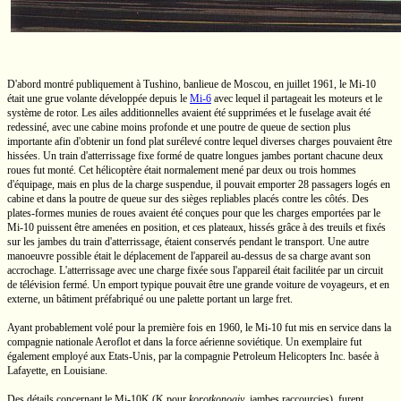
D'abord montré publiquement à Tushino, banlieue de Moscou, en juillet 1961, le
Mi-10
était une grue volante développée depuis le
Mi-6
avec lequel il partageait les moteurs et le
système de rotor. Les ailes additionnelles avaient été supprimées et le fuselage avait été
redessiné, avec une cabine moins profonde et une poutre de queue de section plus
importante afin d'obtenir un fond plat surélevé contre lequel diverses charges pouvaient être
hissées. Un train d'atterrissage fixe formé de quatre longues jambes portant chacune deux
roues fut monté. Cet hélicoptère était normalement mené par deux ou trois hommes
d'équipage, mais en plus de la charge suspendue, il pouvait emporter 28 passagers logés en
cabine et dans la poutre de queue sur des sièges repliables placés contre les côtés. Des
plates-formes
munies de roues avaient été conçues pour que les charges emportées par le
Mi-10
puissent être amenées en position, et ces plateaux, hissés grâce à des treuils et fixés
sur les jambes du train d'atterrissage, étaient conservés pendant le transport. Une autre
manoeuvre possible était le déplacement de l'appareil au-dessus de sa charge avant son
accrochage. L'atterrissage avec une charge fixée sous l'appareil était facilitée par un circuit
de télévision fermé. Un emport typique pouvait être une grande voiture de voyageurs, et en
externe, un bâtiment préfabriqué ou une palette portant un large fret.
Ayant probablement volé pour la première fois en 1960, le
Mi-10
fut mis en service dans la
compagnie nationale Aeroflot et dans la force aérienne soviétique. Un exemplaire fut
également employé aux
Etats-Unis,
par la compagnie Petroleum
Helicopters Inc.
basée à
Lafayette, en Louisiane.
Des détails concernant le
Mi-10K
(K pour
korotkonogiy
, jambes raccourcies), furent