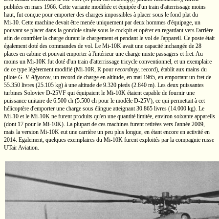
publiées en mars 1966. Cette variante modifiée et équipée d'un train d'atterrissage moins
haut, fut conçue pour emporter des charges impossibles à placer sous le fond plat du
Mi-10.
Cette machine devait être menée uniquement par deux hommes d'équipage, un
pouvant se placer dans la gondole située sous le cockpit et opérer en regardant vers l'arrière
afin de contrôler la charge durant le chargement et pendant le vol de l'appareil. Ce poste était
également doté des commandes de vol. Le
Mi-10K
avait une capacité inchangée de 28
places en cabine et pouvait emporter à l'intérieur une charge mixte passagers et fret. Au
moins un
Mi-10K
fut doté d'un train d'atterrissage tricycle conventionnel, et un exemplaire
de ce type légèrement modifié
(Mi-10R,
R pour
recordnyy
, record), établit aux mains du
pilote
G. V. Alfyorov
,
un record de charge en altitude, en mai 1965, en emportant un fret de
55.350 livres
(25.105 kg)
à une altitude de
9.320 pieds
(2.840 m).
Les deux puissantes
turbines Soloviev
D-25VF
qui équipaient le
Mi-10K
étaient capable de fournir une
puissance unitaire de
6.500 ch
(5.500 ch
pour le modèle
D-25V),
ce qui permettait à cet
hélicoptère d'emporter une charge sous élingue atteignant
30.865 livres
(14.000 kg).
Le
Mi-10
et le
Mi-10K
ne furent produits qu'en une quantité limitée, environ soixante appareils
(dont 17 pour le
Mi-10K).
La plupart de ces machines furent retirées vers l'année 2009,
mais la version
Mi-10K
eut une carrière un peu plus longue, en étant encore en activité en
2014. Egalement, quelques exemplaires du
Mi-10K
furent exploités par la compagnie russe
UTair Aviation.